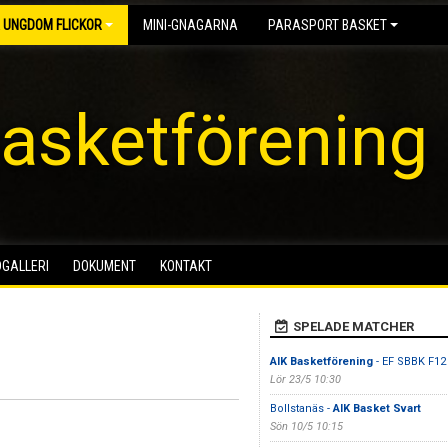
 UNGDOM FLICKOR
MINI-GNAGARNA
PARASPORT BASKET
asketförening
DGALLERI
DOKUMENT
KONTAKT
SPELADE MATCHER
AIK Basketförening
- EF SBBK F12
Lör 23/5 10:30
Bollstanäs -
AIK Basket Svart
Sön 10/5 10:15