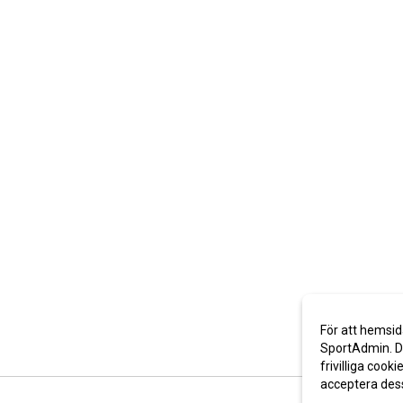
För att hemsid
SportAdmin. De
frivilliga cooki
acceptera des