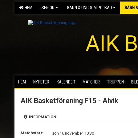
HEM
SENIOR
BARN & UNGDOM POJKAR
BARN &
AIK B
HEM
NYHETER
KALENDER
MATCHER
TRUPPEN
BIL
AIK Basketförening F15 - Alvik
INFORMATION
Matchstart:
sön 16 november, 10:30