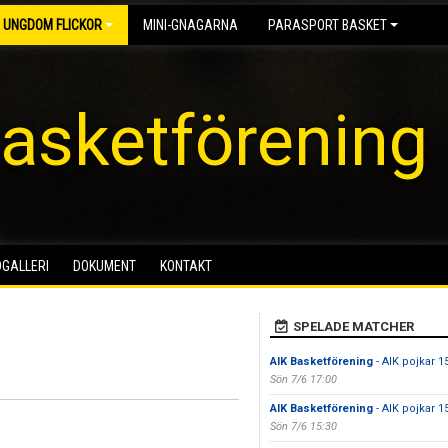
 UNGDOM FLICKOR
MINI-GNAGARNA
PARASPORT BASKET
asketförening
DGALLERI
DOKUMENT
KONTAKT
SPELADE MATCHER
AIK Basketförening
- AIK pojkar 1
Sön 7/6 17:00
AIK Basketförening
- AIK pojkar 1
Sön 7/6 15:30