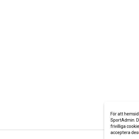
För att hemsid
SportAdmin. De
frivilliga cooki
acceptera des