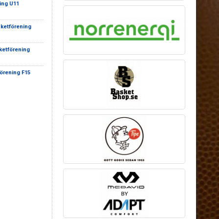
ing U11
sketförening
ketförening
örening F15