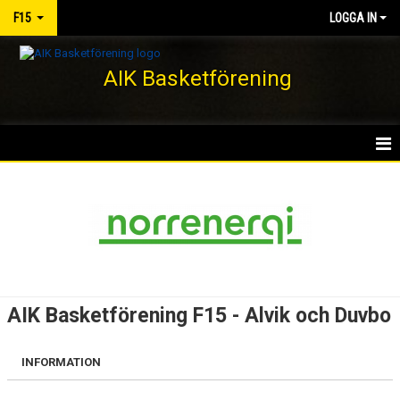
F15
LOGGA IN
AIK Basketförening
HEM
NYHETER
KALENDER
MATCHER
AIK Basketförening F15 - Alvik och Duvbo
TRUPPEN
INFORMATION
BILDGALLERI