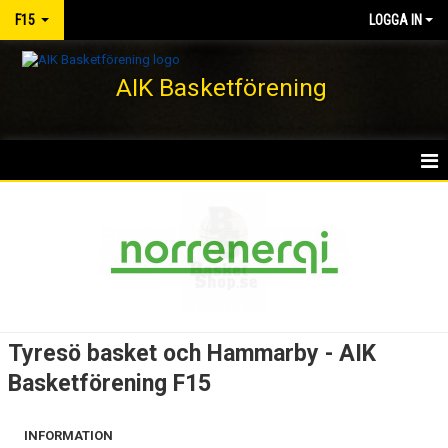
F15
LOGGA IN
AIK Basketförening
HEM
NYHETER
KALENDER
MATCHER
Tyresö basket och Hammarby - AIK
TRUPPEN
Basketförening F15
BILDGALLERI
INFORMATION