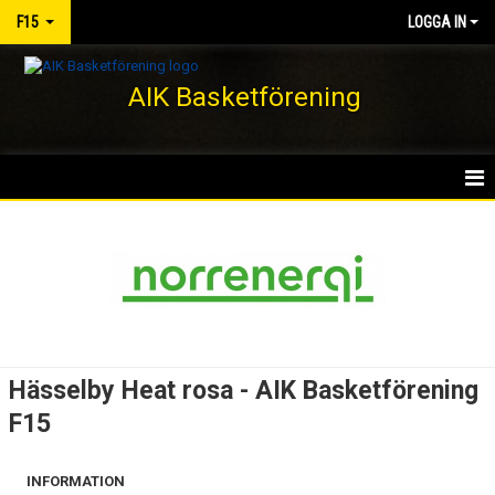
F15
LOGGA IN
AIK Basketförening
HEM
NYHETER
KALENDER
MATCHER
Hässelby Heat rosa - AIK Basketförening
TRUPPEN
F15
BILDGALLERI
INFORMATION