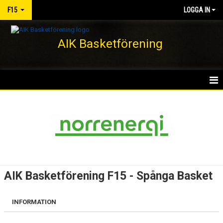
F15
LOGGA IN
AIK Basketförening
HEM
NYHETER
KALENDER
MATCHER
AIK Basketförening F15 - Spånga Basket
TRUPPEN
INFORMATION
BILDGALLERI