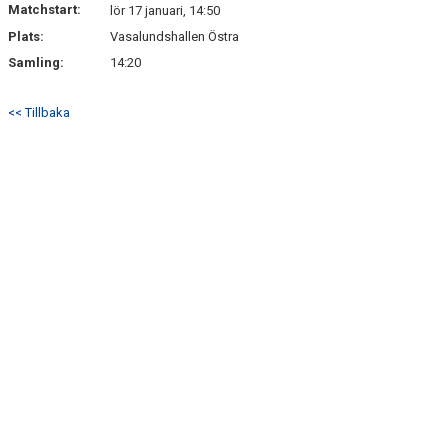
Matchstart:
DOKUMENT
lör 17 januari, 14:50
Plats:
Vasalundshallen Östra
KONTAKT
Samling:
14:20
<< Tillbaka