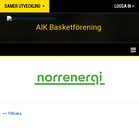
DAMER UTVECKLING
LOGGA IN
AIK Basketförening
HEM
NYHETER
KALENDER
MATCHER
<< Tillbaka
TRUPPEN
BILDGALLERI