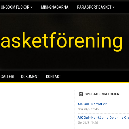
 UNGDOM FLICKOR
MINI-GNAGARNA
PARASPORT BASKET
asketförening
DGALLERI
DOKUMENT
KONTAKT
SPELADE MATCHER
AIK Gul
- Norrort Vit
Sön 24/5 18:45
AIK Gul
- Norrköping Dolphins Or
Tor 21/5 19:20