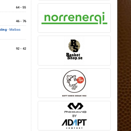
64 - 55
46 - 76
ling
- Malbas
92 - 42