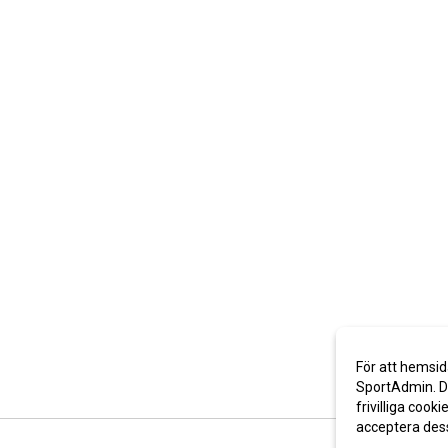
För att hemsid
SportAdmin. De
frivilliga cooki
acceptera des