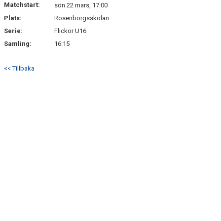
Matchstart:
DOKUMENT
sön 22 mars, 17:00
Plats:
Rosenborgsskolan
KONTAKT
Serie:
Flickor U16
Samling:
16:15
<< Tillbaka