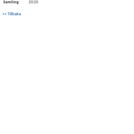
Samling:
20:20
DOKUMENT
<< Tillbaka
KONTAKT