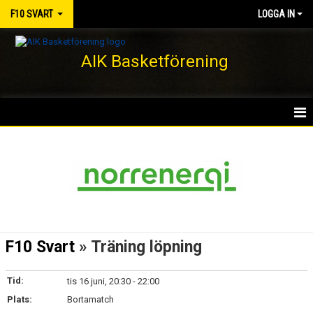
F10 SVART
LOGGA IN
AIK Basketförening
HEM
NYHETER
KALENDER
MATCHER
F10 Svart
» Träning löpning
TRUPPEN
Tid:
tis 16 juni, 20:30 - 22:00
BILDGALLERI
Plats:
Bortamatch