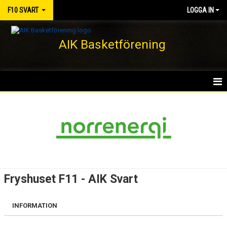
F10 SVART
LOGGA IN
AIK Basketförening
HEM
NYHETER
KALENDER
MATCHER
Fryshuset F11 - AIK Svart
TRUPPEN
INFORMATION
BILDGALLERI