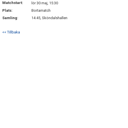
Matchstart:
DOKUMENT
lör 30 maj, 15:30
Plats:
Bortamatch
KONTAKT
Samling:
14:45, Sköndalshallen
<< Tillbaka