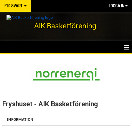
F10 SVART
LOGGA IN
AIK Basketförening
HEM
NYHETER
KALENDER
MATCHER
Fryshuset - AIK Basketförening
TRUPPEN
INFORMATION
BILDGALLERI