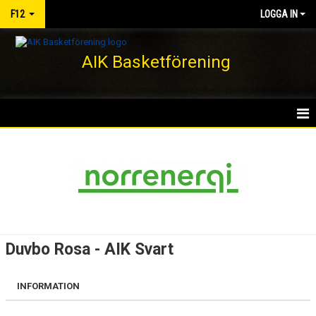
F12
LOGGA IN
AIK Basketförening
HEM
NYHETER
KALENDER
MATCHER
Duvbo Rosa - AIK Svart
TRUPPEN
INFORMATION
BILDGALLERI