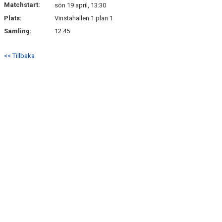
Matchstart:
DOKUMENT
sön 19 april, 13:30
Plats:
Vinstahallen 1 plan 1
KONTAKT
Samling:
12:45
<< Tillbaka