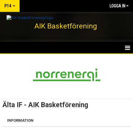
P14
LOGGA IN
AIK Basketförening
HEM
NYHETER
KALENDER
MATCHER
Älta IF - AIK Basketförening
TRUPPEN
INFORMATION
BILDGALLERI