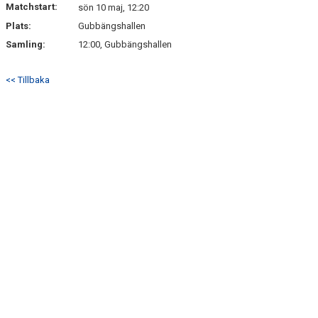
Matchstart:
DOKUMENT
sön 10 maj, 12:20
Plats:
Gubbängshallen
KONTAKT
Samling:
12:00, Gubbängshallen
<< Tillbaka