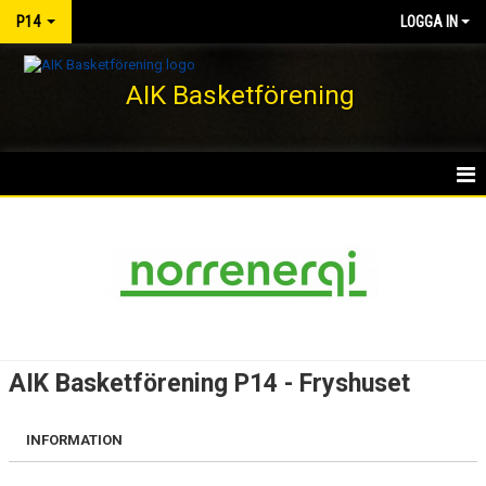
P14
LOGGA IN
AIK Basketförening
HEM
NYHETER
KALENDER
MATCHER
AIK Basketförening P14 - Fryshuset
TRUPPEN
INFORMATION
BILDGALLERI