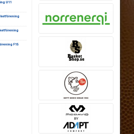
ing U11
sketförening
ketförening
örening F15