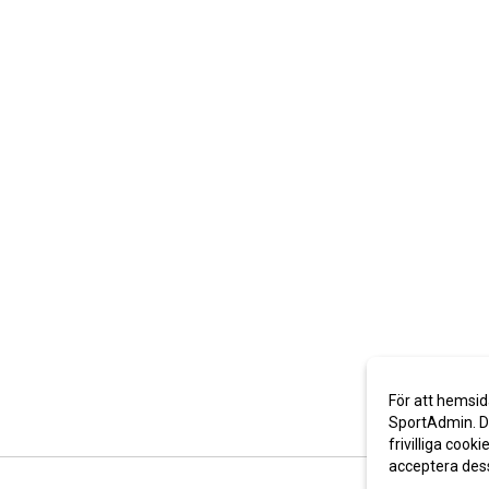
För att hemsid
SportAdmin. De
frivilliga cooki
acceptera des