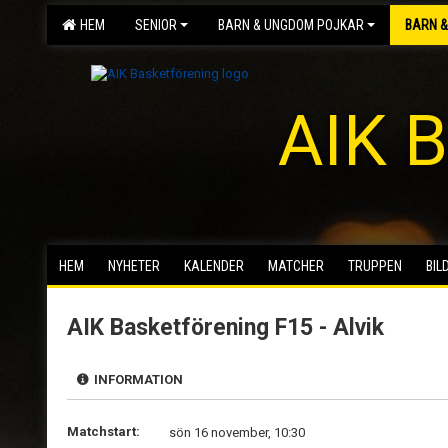
HEM
SENIOR
BARN & UNGDOM POJKAR
BARN &
AIK B
HEM
NYHETER
KALENDER
MATCHER
TRUPPEN
BIL
AIK Basketförening F15 - Alvik
INFORMATION
Matchstart:
sön 16 november, 10:30