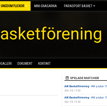
 UNGDOM FLICKOR
MINI-GNAGARNA
PARASPORT BASKET
asketförening
DGALLERI
DOKUMENT
KONTAKT
SPELADE MATCHER
AIK Basketförening
- AIK pojkar 1
Sön 7/6 17:00
AIK Basketförening
- AIK pojkar 1
Sön 7/6 15:30