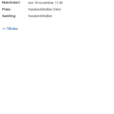
Matchstart:
DOKUMENT
sön 16 november, 11:40
Plats:
Vasalundshallen Östra
KONTAKT
Samling:
Vasalundshallen
<< Tillbaka