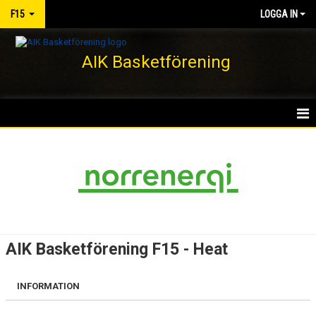
F15
LOGGA IN
AIK Basketförening
HEM
NYHETER
KALENDER
MATCHER
AIK Basketförening F15 - Heat
TRUPPEN
INFORMATION
BILDGALLERI