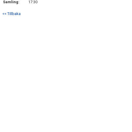
Samling:
17:30
DOKUMENT
<< Tillbaka
KONTAKT