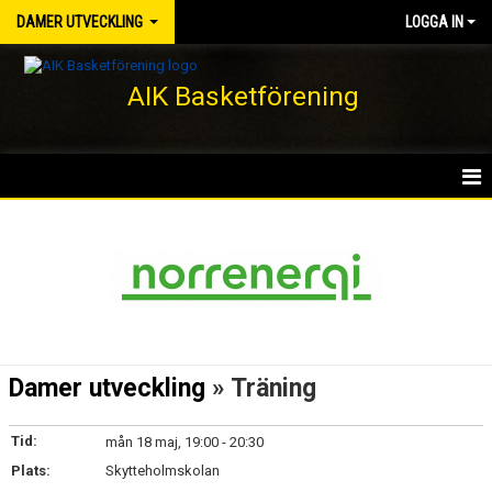
DAMER UTVECKLING
LOGGA IN
AIK Basketförening
HEM
NYHETER
KALENDER
MATCHER
Damer utveckling
» Träning
TRUPPEN
Tid:
mån 18 maj, 19:00 - 20:30
BILDGALLERI
Plats:
Skytteholmskolan