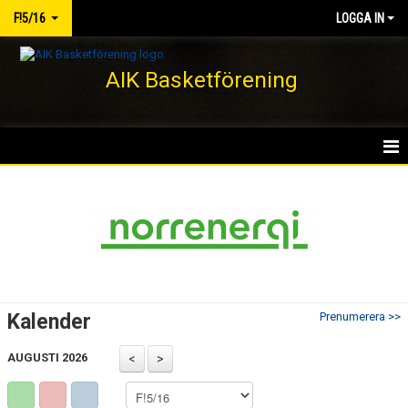
F!5/16
LOGGA IN
AIK Basketförening
HEM
NYHETER
KALENDER
MATCHER
Kalender
Prenumerera >>
TRUPPEN
AUGUSTI 2026
BILDGALLERI