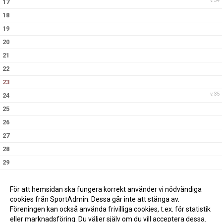
v.34
17
18
19
20
21
22
23
v.35
24
25
26
27
28
29
30
v.36
31
För att hemsidan ska fungera korrekt använder vi nödvändiga
cookies från SportAdmin. Dessa går inte att stänga av.
Föreningen kan också använda frivilliga cookies, t.ex. för statistik
eller marknadsföring. Du väljer själv om du vill acceptera dessa.