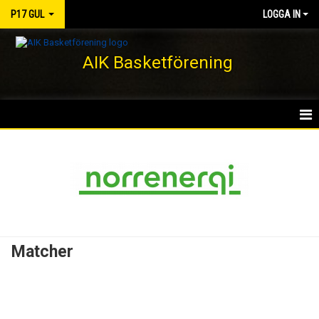
P17 GUL
LOGGA IN
AIK Basketförening
HEM
NYHETER
KALENDER
MATCHER
Matcher
TRUPPEN
BILDGALLERI