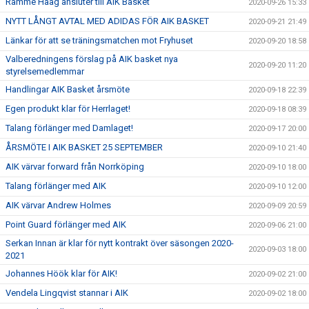
Ramme Haag ansluter till AIK Basket
2020-09-26 15:33
NYTT LÅNGT AVTAL MED ADIDAS FÖR AIK BASKET
2020-09-21 21:49
Länkar för att se träningsmatchen mot Fryhuset
2020-09-20 18:58
Valberedningens förslag på AIK basket nya
2020-09-20 11:20
styrelsemedlemmar
Handlingar AIK Basket årsmöte
2020-09-18 22:39
Egen produkt klar för Herrlaget!
2020-09-18 08:39
Talang förlänger med Damlaget!
2020-09-17 20:00
ÅRSMÖTE I AIK BASKET 25 SEPTEMBER
2020-09-10 21:40
AIK värvar forward från Norrköping
2020-09-10 18:00
Talang förlänger med AIK
2020-09-10 12:00
AIK värvar Andrew Holmes
2020-09-09 20:59
Point Guard förlänger med AIK
2020-09-06 21:00
Serkan Innan är klar för nytt kontrakt över säsongen 2020-
2020-09-03 18:00
2021
Johannes Höök klar för AIK!
2020-09-02 21:00
Vendela Lingqvist stannar i AIK
2020-09-02 18:00