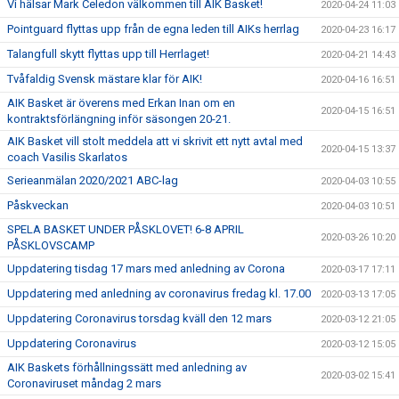
Vi hälsar Mark Celedon välkommen till AIK Basket!
2020-04-24 11:03
Pointguard flyttas upp från de egna leden till AIKs herrlag
2020-04-23 16:17
Talangfull skytt flyttas upp till Herrlaget!
2020-04-21 14:43
Tvåfaldig Svensk mästare klar för AIK!
2020-04-16 16:51
AIK Basket är överens med Erkan Inan om en
2020-04-15 16:51
kontraktsförlängning inför säsongen 20-21.
AIK Basket vill stolt meddela att vi skrivit ett nytt avtal med
2020-04-15 13:37
coach Vasilis Skarlatos
Serieanmälan 2020/2021 ABC-lag
2020-04-03 10:55
Påskveckan
2020-04-03 10:51
SPELA BASKET UNDER PÅSKLOVET! 6-8 APRIL
2020-03-26 10:20
PÅSKLOVSCAMP
Uppdatering tisdag 17 mars med anledning av Corona
2020-03-17 17:11
Uppdatering med anledning av coronavirus fredag kl. 17.00
2020-03-13 17:05
Uppdatering Coronavirus torsdag kväll den 12 mars
2020-03-12 21:05
Uppdatering Coronavirus
2020-03-12 15:05
AIK Baskets förhållningssätt med anledning av
2020-03-02 15:41
Coronaviruset måndag 2 mars