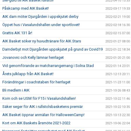
SM-guld till AIK Basket rullstol!
2022-04-10 13:33
Påskcamp med AIK Basket!
2022-03-17 19:33
AIK dam möter Djurgården i uppskjutet derby
2022-02-21 19:00
Öppet hus i Vasalundshallen under sportlovet!
2022-02-18 16:30
Grattis AIK 131 år!
2022-02-15 07:00
AIK Basket söker ny huvudtränare för AIK Stars
2022-01-27 08:00
Damderbyt mot Djurgården uppskjutet på grund av Covid19
2022-01-22 18:34
Jovanovic och Kelly lämnar herrlaget
2022-01-20 21:00
Vid genomförande av matcharrangemang i Solna Stad
2022-01-14 23:01
Årets julklapp från AIK Basket!
2021-12-13 20:11
Förändringar i coachstaben för herrlaget
2021-11-23 11:00
Bli medlem i AIK
2021-10-26 08:43
Kom och se USM för F15 i Vasalundshallen!
2021-10-22 11:46
Säker seger för AIK i rullstolsbasketens premiär
2021-10-22 10:35
AIK Basket öppnar anmälan för HalloweenCamp!
2021-10-13 22:30
Kort om AIK Baskets årsmöte 2021-2022
2021-10-06 22:04