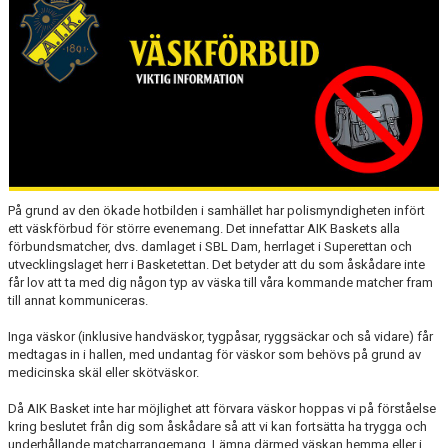
AVGIFTER
BLI MEDLEM
FRITIDSKORTET
PARTNERS
KÖP BILJETTER
På grund av den ökade hotbilden i samhället har polismyndigheten infört
ett väskförbud för större evenemang. Det innefattar AIK Baskets alla
SHOP
förbundsmatcher, dvs. damlaget i SBL Dam, herrlaget i Superettan och
utvecklingslaget herr i Basketettan. Det betyder att du som åskådare inte
AIK.SE
får lov att ta med dig någon typ av väska till våra kommande matcher fram
till annat kommuniceras.
Inga väskor (inklusive handväskor, tygpåsar, ryggsäckar och så vidare) får
medtagas in i hallen, med undantag för väskor som behövs på grund av
medicinska skäl eller skötväskor.
Då AIK Basket inte har möjlighet att förvara väskor hoppas vi på förståelse
kring beslutet från dig som åskådare så att vi kan fortsätta ha trygga och
underhållande matcharrangemang. Lämna därmed väskan hemma eller i