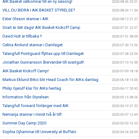
AIK Basket välkomnar till en ny säsong!
2020-08-26 23:51
VILL DU BIDRA I AIK BASKET STYRELSE?
2020-08-24 11:34
Ester Olsson stannar i AIK
2020-08-12 21:27
Snart är det dags! AIK Basket Kickoff Camp
2020-07-31 22:57
David Hult är tillbaka !!
2020-07-31 08:00
Celina Arnlund stannar i Damlaget
2020-07-30 15:56
Talangfull Pointguard flyttas upp till Damlaget
2020-07-28 23:50
Jonathan Gunnarsson återvänder till svartgult!
2020-07-10 16:30
AIK Basket Kickoff Camp!
2020-07-09 18:18
Markus Eklund Brkic blir Head Coach för AIKs damlag
2020-06-18 14:00
Philip Gjerulf klar för AIKs herrlag
2020-06-17 20:43
Information från Styrelsen
2020-05-15 08:56
Talangfull forward förlänger med AIK
2020-05-10 21:32
Nemanja stannar i minst två år till!
2020-05-07 12:49
Summer Day Camp 2020
2020-05-03 16:53
Sophia Ojhammar till University at Buffalo
2020-04-24 20:09