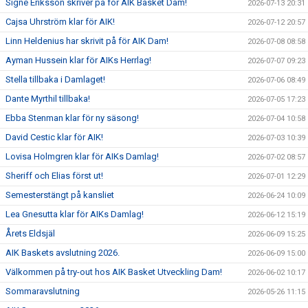
Signe Eriksson skriver på för AIK Basket Dam!
2026-07-13 20:31
Cajsa Uhrström klar för AIK!
2026-07-12 20:57
Linn Heldenius har skrivit på för AIK Dam!
2026-07-08 08:58
Ayman Hussein klar för AIKs Herrlag!
2026-07-07 09:23
Stella tillbaka i Damlaget!
2026-07-06 08:49
Dante Myrthil tillbaka!
2026-07-05 17:23
Ebba Stenman klar för ny säsong!
2026-07-04 10:58
David Cestic klar för AIK!
2026-07-03 10:39
Lovisa Holmgren klar för AIKs Damlag!
2026-07-02 08:57
Sheriff och Elias först ut!
2026-07-01 12:29
Semesterstängt på kansliet
2026-06-24 10:09
Lea Gnesutta klar för AIKs Damlag!
2026-06-12 15:19
Årets Eldsjäl
2026-06-09 15:25
AIK Baskets avslutning 2026.
2026-06-09 15:00
Välkommen på try-out hos AIK Basket Utveckling Dam!
2026-06-02 10:17
Sommaravslutning
2026-05-26 11:15