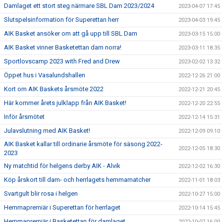
Damlaget ett stort steg närmare SBL Dam 2023/2024
2023-04-07 17:45
Slutspelsinformation för Superettan herr
2023-04-03 19:45
AIK Basket ansöker om att gå upp till SBL Dam
2023-03-15 15:00
AIK Basket vinner Basketettan dam norra!
2023-03-11 18:35
Sportlovscamp 2023 with Fred and Drew
2023-02-02 13:32
Öppet hus i Vasalundshallen
2022-12-26 21:00
Kort om AIK Baskets årsmöte 2022
2022-12-21 20:45
Här kommer årets julklapp från AIK Basket!
2022-12-20 22:55
Inför årsmötet
2022-12-14 15:31
Julavslutning med AIK Basket!
2022-12-09 09:10
AIK Basket kallar till ordinarie årsmöte för säsong 2022-
2022-12-05 18:30
2023
Ny matchtid för helgens derby AIK - Alvik
2022-12-02 16:30
Köp årskort till dam- och herrlagets hemmamatcher
2022-11-01 18:03
Svartgult blir rosa i helgen
2022-10-27 15:00
Hemmapremiär i Superettan för herrlaget
2022-10-14 15:45
Hemmapremiär i Basketettan för damlaget
2022-10-07 16:00