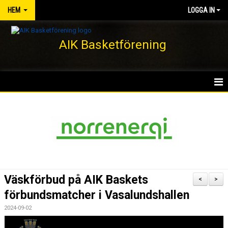
HEM
LOGGA IN
AIK Basketförening
HEM
NYHETER
KLUBBEN
KONTAKT
Väskförbud på AIK Baskets
<
>
DOKUMENT
förbundsmatcher i Vasalundshallen
2024-09-02
VÅRA LAG/TRÄNARE