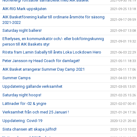
Norrenergi fortsätter samarbetet med AIK Basket
2021-09-30 16:19
AIK-RIG Mark uppskjuten
2021-09-25 13:18
AIK Basketförening kallar till ordinarie årsmöte för säsong
2021-09-17 09:59
2021-2022
Saturday night ballers!
2021-09-07 13:08
Efterlyses, en kommunikatör och/- eller bokföringskunnig
2021-09-01 19:32
person till AIK Baskets styr
Rösta fram Lamin Sabally till årets Loka Lockdown Hero
2021-06-03 22:29
Peter Jansson ny Head Coach för damlaget!
2021-05-11 18:33
AIK Basket arrangerar Summer Day Camp 2021
2021-05-11 17:06
Summer Camps
2021-04-03 19:39
Uppdatering gällande verksamhet
2021-03-05 13:01
Saturday night hoops!
2021-02-25 15:26
Lättnader för -02 & yngre
2021-02-07 00:41
Verksamhet från och med 25 Januari !
2021-01-24 17:36
Uppdatering: Covid-19
2020-12-21 20:40
Sista chansen att skapa julfrid!
2020-12-13 10:02