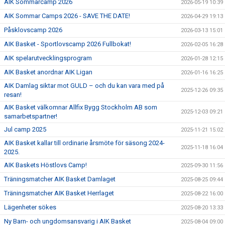
AIK Sommarcamp 2026
2026-05-19 10:39
AIK Sommar Camps 2026 - SAVE THE DATE!
2026-04-29 19:13
Påsklovscamp 2026
2026-03-13 15:01
AIK Basket - Sportlovscamp 2026 Fullbokat!
2026-02-05 16:28
AIK spelarutvecklingsprogram
2026-01-28 12:15
AIK Basket anordnar AIK Ligan
2026-01-16 16:25
AIK Damlag siktar mot GULD – och du kan vara med på
2025-12-26 09:35
resan!
AIK Basket välkomnar Allfix Bygg Stockholm AB som
2025-12-03 09:21
samarbetspartner!
Jul camp 2025
2025-11-21 15:02
AIK Basket kallar till ordinarie årsmöte för säsong 2024-
2025-11-18 16:04
2025.
AIK Baskets Höstlovs Camp!
2025-09-30 11:56
Träningsmatcher AIK Basket Damlaget
2025-08-25 09:44
Träningsmatcher AIK Basket Herrlaget
2025-08-22 16:00
Lägenheter sökes
2025-08-20 13:33
Ny Barn- och ungdomsansvarig i AIK Basket
2025-08-04 09:00