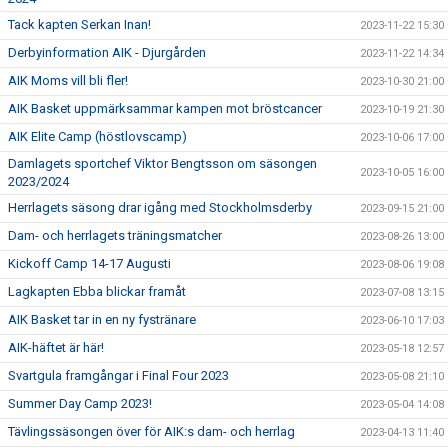
Tack kapten Serkan Inan!
2023-11-22 15:30
Derbyinformation AIK - Djurgården
2023-11-22 14:34
AIK Moms vill bli fler!
2023-10-30 21:00
AIK Basket uppmärksammar kampen mot bröstcancer
2023-10-19 21:30
AIK Elite Camp (höstlovscamp)
2023-10-06 17:00
Damlagets sportchef Viktor Bengtsson om säsongen
2023-10-05 16:00
2023/2024
Herrlagets säsong drar igång med Stockholmsderby
2023-09-15 21:00
Dam- och herrlagets träningsmatcher
2023-08-26 13:00
Kickoff Camp 14-17 Augusti
2023-08-06 19:08
Lagkapten Ebba blickar framåt
2023-07-08 13:15
AIK Basket tar in en ny fystränare
2023-06-10 17:03
AIK-häftet är här!
2023-05-18 12:57
Svartgula framgångar i Final Four 2023
2023-05-08 21:10
Summer Day Camp 2023!
2023-05-04 14:08
Tävlingssäsongen över för AIK:s dam- och herrlag
2023-04-13 11:40