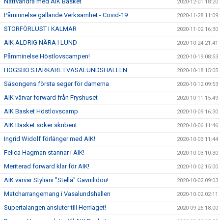
Nattvandra med AIK Basket
2020-12-01 18:20
Påminnelse gällande Verksamhet - Covid-19
2020-11-28 11:09
STORFÖRLUST I KALMAR
2020-11-02 16:30
AIK ALDRIG NÄRA I LUND
2020-10-24 21:41
Påmminelse Höstlovscampen!
2020-10-19 08:53
HÖGSBO STARKARE I VASALUNDSHALLEN
2020-10-18 15:05
Säsongens första seger för damerna
2020-10-12 09:53
AIK värvar forward från Fryshuset
2020-10-11 15:49
AIK Basket Höstlovscamp
2020-10-09 16:30
AIK Basket söker skribent
2020-10-06 11:46
Ingrid Widolf förlänger med AIK!
2020-10-03 11:44
Felica Hagman stannar i AIK!
2020-10-03 10:30
Meriterad forward klar för AIK!
2020-10-02 15:00
AIK värvar Styliani "Stella" Gavriilidou!
2020-10-02 09:03
Matcharrangemang i Vasalundshallen
2020-10-02 02:11
Supertalangen ansluter till Herrlaget!
2020-09-26 18:00