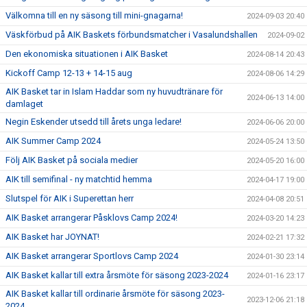
Välkomna till en ny säsong till mini-gnagarna!
2024-09-03 20:40
Väskförbud på AIK Baskets förbundsmatcher i Vasalundshallen
2024-09-02
Den ekonomiska situationen i AIK Basket
2024-08-14 20:43
Kickoff Camp 12-13 + 14-15 aug
2024-08-06 14:29
AIK Basket tar in Islam Haddar som ny huvudtränare för
2024-06-13 14:00
damlaget
Negin Eskender utsedd till årets unga ledare!
2024-06-06 20:00
AIK Summer Camp 2024
2024-05-24 13:50
Följ AIK Basket på sociala medier
2024-05-20 16:00
AIK till semifinal - ny matchtid hemma
2024-04-17 19:00
Slutspel för AIK i Superettan herr
2024-04-08 20:51
AIK Basket arrangerar Påsklovs Camp 2024!
2024-03-20 14:23
AIK Basket har JOYNAT!
2024-02-21 17:32
AIK Basket arrangerar Sportlovs Camp 2024
2024-01-30 23:14
AIK Basket kallar till extra årsmöte för säsong 2023-2024
2024-01-16 23:17
AIK Basket kallar till ordinarie årsmöte för säsong 2023-
2023-12-06 21:18
2024