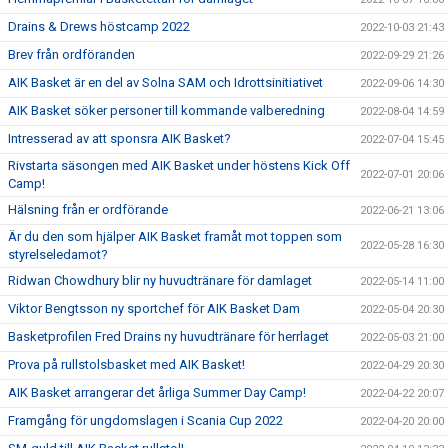
Drains & Drews höstcamp 2022
2022-10-03 21:43
Brev från ordföranden
2022-09-29 21:26
AIK Basket är en del av Solna SAM och Idrottsinitiativet
2022-09-06 14:30
AIK Basket söker personer till kommande valberedning
2022-08-04 14:59
Intresserad av att sponsra AIK Basket?
2022-07-04 15:45
Rivstarta säsongen med AIK Basket under höstens Kick Off
2022-07-01 20:06
Camp!
Hälsning från er ordförande
2022-06-21 13:06
Är du den som hjälper AIK Basket framåt mot toppen som
2022-05-28 16:30
styrelseledamot?
Ridwan Chowdhury blir ny huvudtränare för damlaget
2022-05-14 11:00
Viktor Bengtsson ny sportchef för AIK Basket Dam
2022-05-04 20:30
Basketprofilen Fred Drains ny huvudtränare för herrlaget
2022-05-03 21:00
Prova på rullstolsbasket med AIK Basket!
2022-04-29 20:30
AIK Basket arrangerar det årliga Summer Day Camp!
2022-04-22 20:07
Framgång för ungdomslagen i Scania Cup 2022
2022-04-20 20:00