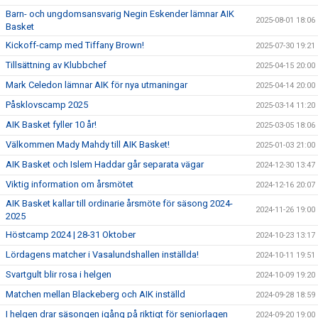
Barn- och ungdomsansvarig Negin Eskender lämnar AIK
2025-08-01 18:06
Basket
Kickoff-camp med Tiffany Brown!
2025-07-30 19:21
Tillsättning av Klubbchef
2025-04-15 20:00
Mark Celedon lämnar AIK för nya utmaningar
2025-04-14 20:00
Påsklovscamp 2025
2025-03-14 11:20
AIK Basket fyller 10 år!
2025-03-05 18:06
Välkommen Mady Mahdy till AIK Basket!
2025-01-03 21:00
AIK Basket och Islem Haddar går separata vägar
2024-12-30 13:47
Viktig information om årsmötet
2024-12-16 20:07
AIK Basket kallar till ordinarie årsmöte för säsong 2024-
2024-11-26 19:00
2025
Höstcamp 2024 | 28-31 Oktober
2024-10-23 13:17
Lördagens matcher i Vasalundshallen inställda!
2024-10-11 19:51
Svartgult blir rosa i helgen
2024-10-09 19:20
Matchen mellan Blackeberg och AIK inställd
2024-09-28 18:59
I helgen drar säsongen igång på riktigt för seniorlagen
2024-09-20 19:00