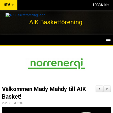
HEM
LOGGA IN
AIK Basketförening
HEM
NYHETER
KLUBBEN
KONTAKT
Välkommen Mady Mahdy till AIK
<
>
DOKUMENT
Basket!
2025-01-03 21:00
VÅRA LAG/TRÄNARE