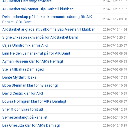
AIK Basket Herr bygger vidare!
2026-07-25 11:07
AIK Basket välkomnar Tilja Garb till klubben!
2026-07-20 17:07
Delat ledarskap på bänken kommande säsong för AIK
2026-07-17 09:00
Basket i SBL Dam!
AIK Basket är glada att välkomna Bati Assefa till klubben.
2026-07-16 14:34
Signe Eriksson skriver på för AIK Basket Dam!
2026-07-13 20:31
Cajsa Uhrström klar för AIK!
2026-07-12 20:57
Linn Heldenius har skrivit på för AIK Dam!
2026-07-08 08:58
Ayman Hussein klar för AIKs Herrlag!
2026-07-07 09:23
Stella tillbaka i Damlaget!
2026-07-06 08:49
Dante Myrthil tillbaka!
2026-07-05 17:23
Ebba Stenman klar för ny säsong!
2026-07-04 10:58
David Cestic klar för AIK!
2026-07-03 10:39
Lovisa Holmgren klar för AIKs Damlag!
2026-07-02 08:57
Sheriff och Elias först ut!
2026-07-01 12:29
Semesterstängt på kansliet
2026-06-24 10:09
Lea Gnesutta klar för AIKs Damlag!
2026-06-12 15:19