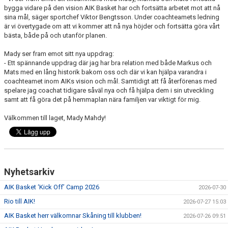
bygga vidare på den vision AIK Basket har och fortsätta arbetet mot att nå
sina mål, säger sportchef Viktor Bengtsson. Under coachteamets ledning
är vi övertygade om att vi kommer att nå nya höjder och fortsätta göra vårt
bästa, både på och utanför planen.
Mady ser fram emot sitt nya uppdrag:
- Ett spännande uppdrag där jag har bra relation med både Markus och
Mats med en lång historik bakom oss och där vi kan hjälpa varandra i
coachteamet inom AIKs vision och mål. Samtidigt att få återförenas med
spelare jag coachat tidigare såväl nya och få hjälpa dem i sin utveckling
samt att få göra det på hemmaplan nära familjen var viktigt för mig.
Välkommen till laget, Mady Mahdy!
Nyhetsarkiv
AIK Basket ‘Kick Off’ Camp 2026
2026-07-30
Rio till AIK!
2026-07-27 15:03
AIK Basket herr välkomnar Skåning till klubben!
2026-07-26 09:51