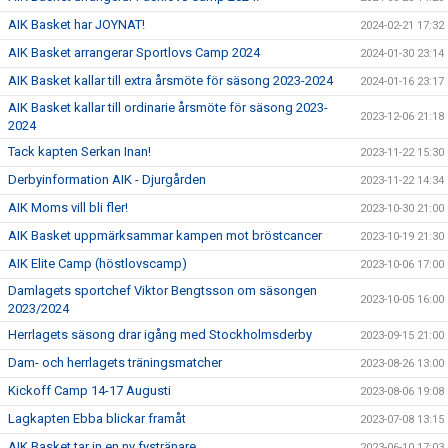
AIK Basket har JOYNAT!
2024-02-21 17:32
AIK Basket arrangerar Sportlovs Camp 2024
2024-01-30 23:14
AIK Basket kallar till extra årsmöte för säsong 2023-2024
2024-01-16 23:17
AIK Basket kallar till ordinarie årsmöte för säsong 2023-
2023-12-06 21:18
2024
Tack kapten Serkan Inan!
2023-11-22 15:30
Derbyinformation AIK - Djurgården
2023-11-22 14:34
AIK Moms vill bli fler!
2023-10-30 21:00
AIK Basket uppmärksammar kampen mot bröstcancer
2023-10-19 21:30
AIK Elite Camp (höstlovscamp)
2023-10-06 17:00
Damlagets sportchef Viktor Bengtsson om säsongen
2023-10-05 16:00
2023/2024
Herrlagets säsong drar igång med Stockholmsderby
2023-09-15 21:00
Dam- och herrlagets träningsmatcher
2023-08-26 13:00
Kickoff Camp 14-17 Augusti
2023-08-06 19:08
Lagkapten Ebba blickar framåt
2023-07-08 13:15
AIK Basket tar in en ny fystränare
2023-06-10 17:03