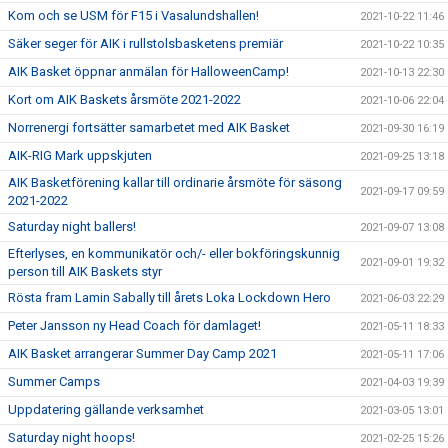
Kom och se USM för F15 i Vasalundshallen!
2021-10-22 11:46
Säker seger för AIK i rullstolsbasketens premiär
2021-10-22 10:35
AIK Basket öppnar anmälan för HalloweenCamp!
2021-10-13 22:30
Kort om AIK Baskets årsmöte 2021-2022
2021-10-06 22:04
Norrenergi fortsätter samarbetet med AIK Basket
2021-09-30 16:19
AIK-RIG Mark uppskjuten
2021-09-25 13:18
AIK Basketförening kallar till ordinarie årsmöte för säsong
2021-09-17 09:59
2021-2022
Saturday night ballers!
2021-09-07 13:08
Efterlyses, en kommunikatör och/- eller bokföringskunnig
2021-09-01 19:32
person till AIK Baskets styr
Rösta fram Lamin Sabally till årets Loka Lockdown Hero
2021-06-03 22:29
Peter Jansson ny Head Coach för damlaget!
2021-05-11 18:33
AIK Basket arrangerar Summer Day Camp 2021
2021-05-11 17:06
Summer Camps
2021-04-03 19:39
Uppdatering gällande verksamhet
2021-03-05 13:01
Saturday night hoops!
2021-02-25 15:26