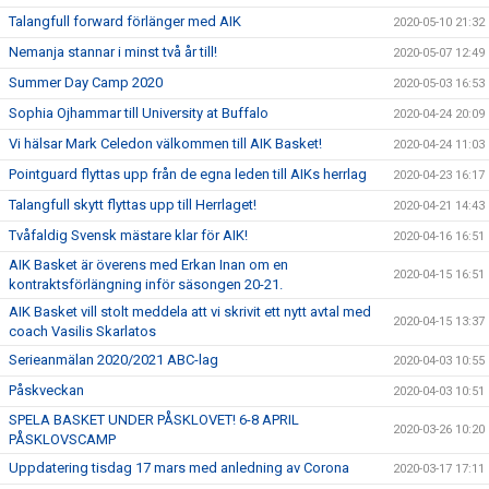
Talangfull forward förlänger med AIK
2020-05-10 21:32
Nemanja stannar i minst två år till!
2020-05-07 12:49
Summer Day Camp 2020
2020-05-03 16:53
Sophia Ojhammar till University at Buffalo
2020-04-24 20:09
Vi hälsar Mark Celedon välkommen till AIK Basket!
2020-04-24 11:03
Pointguard flyttas upp från de egna leden till AIKs herrlag
2020-04-23 16:17
Talangfull skytt flyttas upp till Herrlaget!
2020-04-21 14:43
Tvåfaldig Svensk mästare klar för AIK!
2020-04-16 16:51
AIK Basket är överens med Erkan Inan om en
2020-04-15 16:51
kontraktsförlängning inför säsongen 20-21.
AIK Basket vill stolt meddela att vi skrivit ett nytt avtal med
2020-04-15 13:37
coach Vasilis Skarlatos
Serieanmälan 2020/2021 ABC-lag
2020-04-03 10:55
Påskveckan
2020-04-03 10:51
SPELA BASKET UNDER PÅSKLOVET! 6-8 APRIL
2020-03-26 10:20
PÅSKLOVSCAMP
Uppdatering tisdag 17 mars med anledning av Corona
2020-03-17 17:11