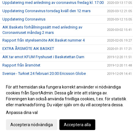
Uppdatering med anledning av coronavirus fredag kl. 17.00
2020-03-13 17:05
Uppdatering Coronavirus torsdag kväll den 12 mars
2020-03-12 21:05
Uppdatering Coronavirus
2020-03-12 15:05
AIK Baskets förhållningssätt med anledning av
2020-03-02 15:41
Coronaviruset måndag 2 mars
Rapport från styrelsemöte AIK Basket nummer 4
2020-02-05 19:27
EXTRA ÅRSMÖTE AIK BASKET
2020-01-31 17:21
AIK tar emot KFUM Fryshuset i Basketettan Dam
2019-12-20 11:51
Rapport från årsmötet
2019-12-20 11:48
Sverige - Turkiet 24 februari 20.00 Ericsson Globe
2019-12-09 14:41
ÅRSMÖTE AIK BASKET 2019
2019-12-05 16:15
För att hemsidan ska fungera korrekt använder vi nödvändiga
ANMÄL DIG TILL SOMMARENS SVETTIGASTE LÄGER –
cookies från SportAdmin. Dessa går inte att stänga av.
2019-12-05 16:08
GNAGET BASKETBALL CAMP!
Föreningen kan också använda frivilliga cookies, t.ex. för statistik
eller marknadsföring. Du väljer själv om du vill acceptera dessa.
Anpassa dina val
Cookie-inställningar
Gå till Webbversion
Acceptera nödvändiga
Acceptera alla