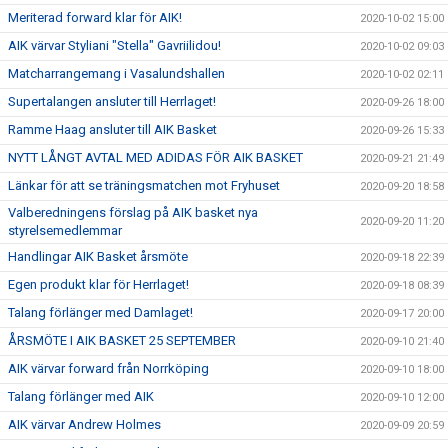
Meriterad forward klar för AIK!
2020-10-02 15:00
AIK värvar Styliani "Stella" Gavriilidou!
2020-10-02 09:03
Matcharrangemang i Vasalundshallen
2020-10-02 02:11
Supertalangen ansluter till Herrlaget!
2020-09-26 18:00
Ramme Haag ansluter till AIK Basket
2020-09-26 15:33
NYTT LÅNGT AVTAL MED ADIDAS FÖR AIK BASKET
2020-09-21 21:49
Länkar för att se träningsmatchen mot Fryhuset
2020-09-20 18:58
Valberedningens förslag på AIK basket nya
2020-09-20 11:20
styrelsemedlemmar
Handlingar AIK Basket årsmöte
2020-09-18 22:39
Egen produkt klar för Herrlaget!
2020-09-18 08:39
Talang förlänger med Damlaget!
2020-09-17 20:00
ÅRSMÖTE I AIK BASKET 25 SEPTEMBER
2020-09-10 21:40
AIK värvar forward från Norrköping
2020-09-10 18:00
Talang förlänger med AIK
2020-09-10 12:00
AIK värvar Andrew Holmes
2020-09-09 20:59