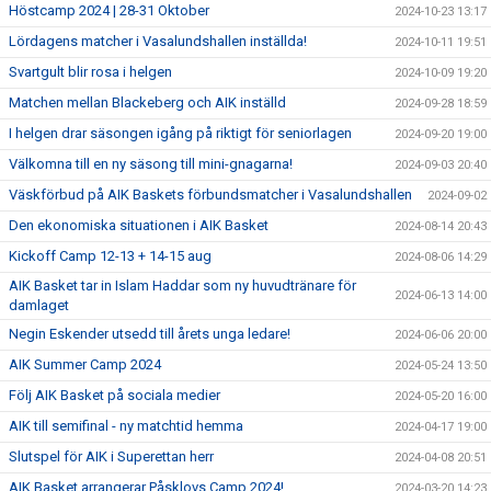
Höstcamp 2024 | 28-31 Oktober
2024-10-23 13:17
Lördagens matcher i Vasalundshallen inställda!
2024-10-11 19:51
Svartgult blir rosa i helgen
2024-10-09 19:20
Matchen mellan Blackeberg och AIK inställd
2024-09-28 18:59
I helgen drar säsongen igång på riktigt för seniorlagen
2024-09-20 19:00
Välkomna till en ny säsong till mini-gnagarna!
2024-09-03 20:40
Väskförbud på AIK Baskets förbundsmatcher i Vasalundshallen
2024-09-02
Den ekonomiska situationen i AIK Basket
2024-08-14 20:43
Kickoff Camp 12-13 + 14-15 aug
2024-08-06 14:29
AIK Basket tar in Islam Haddar som ny huvudtränare för
2024-06-13 14:00
damlaget
Negin Eskender utsedd till årets unga ledare!
2024-06-06 20:00
AIK Summer Camp 2024
2024-05-24 13:50
Följ AIK Basket på sociala medier
2024-05-20 16:00
AIK till semifinal - ny matchtid hemma
2024-04-17 19:00
Slutspel för AIK i Superettan herr
2024-04-08 20:51
AIK Basket arrangerar Påsklovs Camp 2024!
2024-03-20 14:23