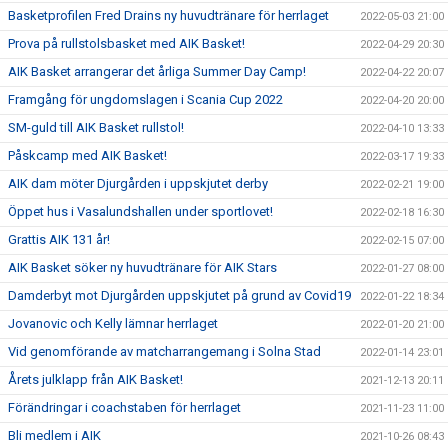
Basketprofilen Fred Drains ny huvudtränare för herrlaget
2022-05-03 21:00
Prova på rullstolsbasket med AIK Basket!
2022-04-29 20:30
AIK Basket arrangerar det årliga Summer Day Camp!
2022-04-22 20:07
Framgång för ungdomslagen i Scania Cup 2022
2022-04-20 20:00
SM-guld till AIK Basket rullstol!
2022-04-10 13:33
Påskcamp med AIK Basket!
2022-03-17 19:33
AIK dam möter Djurgården i uppskjutet derby
2022-02-21 19:00
Öppet hus i Vasalundshallen under sportlovet!
2022-02-18 16:30
Grattis AIK 131 år!
2022-02-15 07:00
AIK Basket söker ny huvudtränare för AIK Stars
2022-01-27 08:00
Damderbyt mot Djurgården uppskjutet på grund av Covid19
2022-01-22 18:34
Jovanovic och Kelly lämnar herrlaget
2022-01-20 21:00
Vid genomförande av matcharrangemang i Solna Stad
2022-01-14 23:01
Årets julklapp från AIK Basket!
2021-12-13 20:11
Förändringar i coachstaben för herrlaget
2021-11-23 11:00
Bli medlem i AIK
2021-10-26 08:43