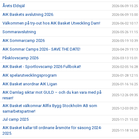
Årets Eldsjäl
2026-06-09 15:25
AIK Baskets avslutning 2026.
2026-06-09 15:00
Välkommen på try-out hos AIK Basket Utveckling Dam!
2026-06-02 10:17
Sommaravslutning
2026-05-26 11:15
AIK Sommarcamp 2026
2026-05-19 10:39
AIK Sommar Camps 2026 - SAVE THE DATE!
2026-04-29 19:13
Påsklovscamp 2026
2026-03-13 15:01
AIK Basket - Sportlovscamp 2026 Fullbokat!
2026-02-05 16:28
AIK spelarutvecklingsprogram
2026-01-28 12:15
AIK Basket anordnar AIK Ligan
2026-01-16 16:25
AIK Damlag siktar mot GULD – och du kan vara med på
2025-12-26 09:35
resan!
AIK Basket välkomnar Allfix Bygg Stockholm AB som
2025-12-03 09:21
samarbetspartner!
Jul camp 2025
2025-11-21 15:02
AIK Basket kallar till ordinarie årsmöte för säsong 2024-
2025-11-18 16:04
2025.