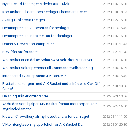
Ny matchtid för helgens derby AIK - Alvik
2022-12-02 16:30
Köp årskort till dam- och herrlagets hemmamatcher
2022-11-01 18:03
Svartgult blir rosa i helgen
2022-10-27 15:00
Hemmapremiär i Superettan för herrlaget
2022-10-14 15:45
Hemmapremiär i Basketettan för damlaget
2022-10-07 16:00
Drains & Drews höstcamp 2022
2022-10-03 21:43
Brev från ordföranden
2022-09-29 21:26
AIK Basket är en del av Solna SAM och Idrottsinitiativet
2022-09-06 14:30
AIK Basket söker personer till kommande valberedning
2022-08-04 14:59
Intresserad av att sponsra AIK Basket?
2022-07-04 15:45
Rivstarta säsongen med AIK Basket under höstens Kick Off
2022-07-01 20:06
Camp!
Hälsning från er ordförande
2022-06-21 13:06
Är du den som hjälper AIK Basket framåt mot toppen som
2022-05-28 16:30
styrelseledamot?
Ridwan Chowdhury blir ny huvudtränare för damlaget
2022-05-14 11:00
Viktor Bengtsson ny sportchef för AIK Basket Dam
2022-05-04 20:30