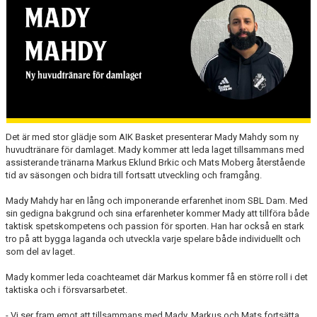
AVGIFTER
BLI MEDLEM
FRITIDSKORTET
PARTNERS
KÖP BILJETTER
Det är med stor glädje som AIK Basket presenterar Mady Mahdy som ny
huvudtränare för damlaget. Mady kommer att leda laget tillsammans med
SHOP
assisterande tränarna Markus Eklund Brkic och Mats Moberg återstående
tid av säsongen och bidra till fortsatt utveckling och framgång.
ELITE WINTER CUP
Mady Mahdy har en lång och imponerande erfarenhet inom SBL Dam. Med
sin gedigna bakgrund och sina erfarenheter kommer Mady att tillföra både
AIK.SE
taktisk spetskompetens och passion för sporten. Han har också en stark
tro på att bygga laganda och utveckla varje spelare både individuellt och
som del av laget.
Mady kommer leda coachteamet där Markus kommer få en större roll i det
taktiska och i försvarsarbetet.
- Vi ser fram emot att tillsammans med Mady, Markus och Mats fortsätta