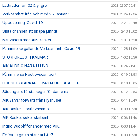
Lättnader för -02 & yngre
2021-02-07 00:41
Verksamhet från och med 25 Januari !
2021-01-24 17:36
Uppdatering: Covid-19
2020-12-21 20:40
Sista chansen att skapa julfrid!
2020-12-13 10:02
Nattvandra med AIK Basket
2020-12-01 18:20
Påminnelse gällande Verksamhet - Covid-19
2020-11-28 11:09
STORFÖRLUST I KALMAR
2020-11-02 16:30
AIK ALDRIG NÄRA I LUND
2020-10-24 21:41
Påmminelse Höstlovscampen!
2020-10-19 08:53
HÖGSBO STARKARE I VASALUNDSHALLEN
2020-10-18 15:05
Säsongens första seger för damerna
2020-10-12 09:53
AIK värvar forward från Fryshuset
2020-10-11 15:49
AIK Basket Höstlovscamp
2020-10-09 16:30
AIK Basket söker skribent
2020-10-06 11:46
Ingrid Widolf förlänger med AIK!
2020-10-03 11:44
Felica Hagman stannar i AIK!
2020-10-03 10:30