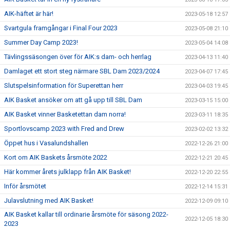
AIK-häftet är här!
2023-05-18 12:57
Svartgula framgångar i Final Four 2023
2023-05-08 21:10
Summer Day Camp 2023!
2023-05-04 14:08
Tävlingssäsongen över för AIK:s dam- och herrlag
2023-04-13 11:40
Damlaget ett stort steg närmare SBL Dam 2023/2024
2023-04-07 17:45
Slutspelsinformation för Superettan herr
2023-04-03 19:45
AIK Basket ansöker om att gå upp till SBL Dam
2023-03-15 15:00
AIK Basket vinner Basketettan dam norra!
2023-03-11 18:35
Sportlovscamp 2023 with Fred and Drew
2023-02-02 13:32
Öppet hus i Vasalundshallen
2022-12-26 21:00
Kort om AIK Baskets årsmöte 2022
2022-12-21 20:45
Här kommer årets julklapp från AIK Basket!
2022-12-20 22:55
Inför årsmötet
2022-12-14 15:31
Julavslutning med AIK Basket!
2022-12-09 09:10
AIK Basket kallar till ordinarie årsmöte för säsong 2022-
2022-12-05 18:30
2023