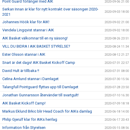
Point Guard förlänger med AIK
2020-09-06 21:00
Serkan Innan är klar för nytt kontrakt över säsongen 2020-
2020-09-03 18:00
2021
Johannes Höök klar för AIK!
2020-09-02 21:00
Vendela Lingqvist stannar i AIK
2020-09-02 18:00
AIK Basket välkomnar till en ny säsong!
2020-08-26 23:51
VILL DU BIDRA I AIK BASKET STYRELSE?
2020-08-24 11:34
Ester Olsson stannar i AIK
2020-08-12 21:27
Snart är det dags! AIK Basket Kickoff Camp
2020-07-31 22:57
David Hult är tillbaka !!
2020-07-31 08:00
Celina Arnlund stannar i Damlaget
2020-07-30 15:56
Talangfull Pointguard flyttas upp till Damlaget
2020-07-28 23:50
Jonathan Gunnarsson återvänder till svartgult!
2020-07-10 16:30
AIK Basket Kickoff Camp!
2020-07-09 18:18
Markus Eklund Brkic blir Head Coach för AIKs damlag
2020-06-18 14:00
Philip Gjerulf klar för AIKs herrlag
2020-06-17 20:43
Information från Styrelsen
2020-05-15 08:56