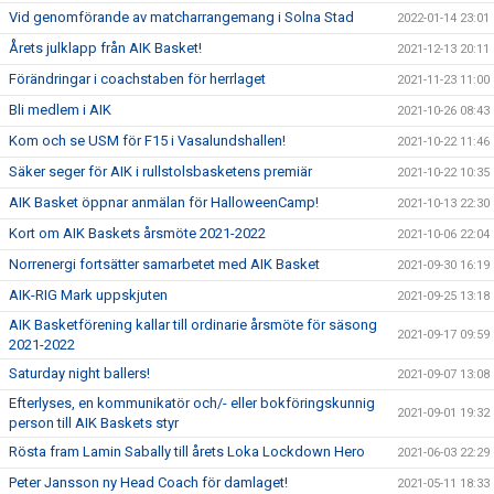
Vid genomförande av matcharrangemang i Solna Stad
2022-01-14 23:01
Årets julklapp från AIK Basket!
2021-12-13 20:11
Förändringar i coachstaben för herrlaget
2021-11-23 11:00
Bli medlem i AIK
2021-10-26 08:43
Kom och se USM för F15 i Vasalundshallen!
2021-10-22 11:46
Säker seger för AIK i rullstolsbasketens premiär
2021-10-22 10:35
AIK Basket öppnar anmälan för HalloweenCamp!
2021-10-13 22:30
Kort om AIK Baskets årsmöte 2021-2022
2021-10-06 22:04
Norrenergi fortsätter samarbetet med AIK Basket
2021-09-30 16:19
AIK-RIG Mark uppskjuten
2021-09-25 13:18
AIK Basketförening kallar till ordinarie årsmöte för säsong
2021-09-17 09:59
2021-2022
Saturday night ballers!
2021-09-07 13:08
Efterlyses, en kommunikatör och/- eller bokföringskunnig
2021-09-01 19:32
person till AIK Baskets styr
Rösta fram Lamin Sabally till årets Loka Lockdown Hero
2021-06-03 22:29
Peter Jansson ny Head Coach för damlaget!
2021-05-11 18:33