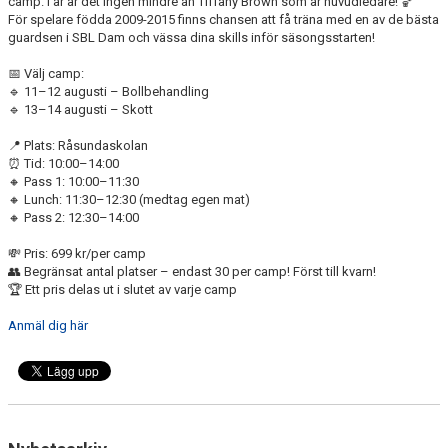
camp. I år är det ingen mindre än Tiffany Brown som är huvudledare! 🏀
AVGIFTER
För spelare födda 2009-2015 finns chansen att få träna med en av de bästa
guardsen i SBL Dam och vässa dina skills inför säsongsstarten!
BLI MEDLEM
📅 Välj camp:
🔹 11–12 augusti – Bollbehandling
FRITIDSKORTET
🔹 13–14 augusti – Skott
PARTNERS
📍 Plats: Råsundaskolan
⏰ Tid: 10:00–14:00
🔸 Pass 1: 10:00–11:30
KÖP BILJETTER
🔸 Lunch: 11:30–12:30 (medtag egen mat)
🔸 Pass 2: 12:30–14:00
SHOP
💸 Pris: 699 kr/per camp
👥 Begränsat antal platser – endast 30 per camp! Först till kvarn!
AIK.SE
🏆 Ett pris delas ut i slutet av varje camp
Anmäl dig här