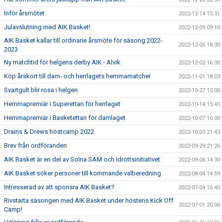
Inför årsmötet
2022-12-14 15:31
Julavslutning med AIK Basket!
2022-12-09 09:10
AIK Basket kallar till ordinarie årsmöte för säsong 2022-
2022-12-05 18:30
2023
Ny matchtid för helgens derby AIK - Alvik
2022-12-02 16:30
Köp årskort till dam- och herrlagets hemmamatcher
2022-11-01 18:03
Svartgult blir rosa i helgen
2022-10-27 15:00
Hemmapremiär i Superettan för herrlaget
2022-10-14 15:45
Hemmapremiär i Basketettan för damlaget
2022-10-07 16:00
Drains & Drews höstcamp 2022
2022-10-03 21:43
Brev från ordföranden
2022-09-29 21:26
AIK Basket är en del av Solna SAM och Idrottsinitiativet
2022-09-06 14:30
AIK Basket söker personer till kommande valberedning
2022-08-04 14:59
Intresserad av att sponsra AIK Basket?
2022-07-04 15:45
Rivstarta säsongen med AIK Basket under höstens Kick Off
2022-07-01 20:06
Camp!