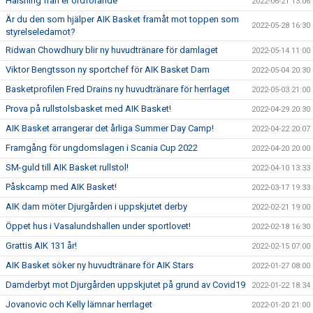
Hälsning från er ordförande
2022-06-21 13:06
Är du den som hjälper AIK Basket framåt mot toppen som
2022-05-28 16:30
styrelseledamot?
Ridwan Chowdhury blir ny huvudtränare för damlaget
2022-05-14 11:00
Viktor Bengtsson ny sportchef för AIK Basket Dam
2022-05-04 20:30
Basketprofilen Fred Drains ny huvudtränare för herrlaget
2022-05-03 21:00
Prova på rullstolsbasket med AIK Basket!
2022-04-29 20:30
AIK Basket arrangerar det årliga Summer Day Camp!
2022-04-22 20:07
Framgång för ungdomslagen i Scania Cup 2022
2022-04-20 20:00
SM-guld till AIK Basket rullstol!
2022-04-10 13:33
Påskcamp med AIK Basket!
2022-03-17 19:33
AIK dam möter Djurgården i uppskjutet derby
2022-02-21 19:00
Öppet hus i Vasalundshallen under sportlovet!
2022-02-18 16:30
Grattis AIK 131 år!
2022-02-15 07:00
AIK Basket söker ny huvudtränare för AIK Stars
2022-01-27 08:00
Damderbyt mot Djurgården uppskjutet på grund av Covid19
2022-01-22 18:34
Jovanovic och Kelly lämnar herrlaget
2022-01-20 21:00