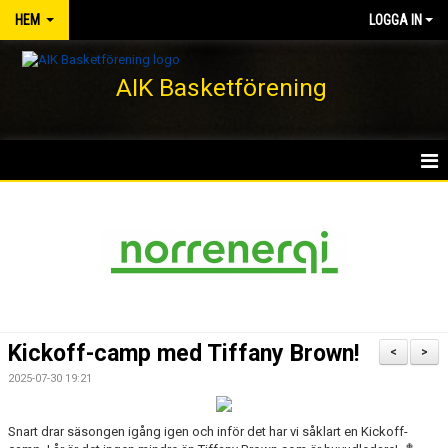
HEM
LOGGA IN
AIK Basketförening
HEM
NYHETER
KLUBBEN
KONTAKT
Kickoff-camp med Tiffany Brown!
<
>
DOKUMENT
2025-07-30 19:21
VÅRA LAG/TRÄNARE
Snart drar säsongen igång igen och inför det har vi såklart en Kickoff-