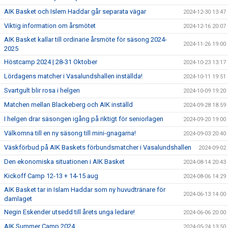
AIK Basket och Islem Haddar går separata vägar
2024-12-30 13:47
Viktig information om årsmötet
2024-12-16 20:07
AIK Basket kallar till ordinarie årsmöte för säsong 2024-
2024-11-26 19:00
2025
Höstcamp 2024 | 28-31 Oktober
2024-10-23 13:17
Lördagens matcher i Vasalundshallen inställda!
2024-10-11 19:51
Svartgult blir rosa i helgen
2024-10-09 19:20
Matchen mellan Blackeberg och AIK inställd
2024-09-28 18:59
I helgen drar säsongen igång på riktigt för seniorlagen
2024-09-20 19:00
Välkomna till en ny säsong till mini-gnagarna!
2024-09-03 20:40
Väskförbud på AIK Baskets förbundsmatcher i Vasalundshallen
2024-09-02
Den ekonomiska situationen i AIK Basket
2024-08-14 20:43
Kickoff Camp 12-13 + 14-15 aug
2024-08-06 14:29
AIK Basket tar in Islam Haddar som ny huvudtränare för
2024-06-13 14:00
damlaget
Negin Eskender utsedd till årets unga ledare!
2024-06-06 20:00
AIK Summer Camp 2024
2024-05-24 13:50