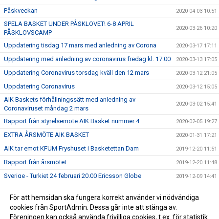
Påskveckan
2020-04-03 10:51
SPELA BASKET UNDER PÅSKLOVET! 6-8 APRIL
2020-03-26 10:20
PÅSKLOVSCAMP
Uppdatering tisdag 17 mars med anledning av Corona
2020-03-17 17:11
Uppdatering med anledning av coronavirus fredag kl. 17.00
2020-03-13 17:05
Uppdatering Coronavirus torsdag kväll den 12 mars
2020-03-12 21:05
Uppdatering Coronavirus
2020-03-12 15:05
AIK Baskets förhållningssätt med anledning av
2020-03-02 15:41
Coronaviruset måndag 2 mars
Rapport från styrelsemöte AIK Basket nummer 4
2020-02-05 19:27
EXTRA ÅRSMÖTE AIK BASKET
2020-01-31 17:21
AIK tar emot KFUM Fryshuset i Basketettan Dam
2019-12-20 11:51
Rapport från årsmötet
2019-12-20 11:48
Sverige - Turkiet 24 februari 20.00 Ericsson Globe
2019-12-09 14:41
ÅRSMÖTE AIK BASKET 2019
2019-12-05 16:15
För att hemsidan ska fungera korrekt använder vi nödvändiga
ANMÄL DIG TILL SOMMARENS SVETTIGASTE LÄGER –
cookies från SportAdmin. Dessa går inte att stänga av.
2019-12-05 16:08
GNAGET BASKETBALL CAMP!
Föreningen kan också använda frivilliga cookies, t.ex. för statistik