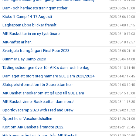
Dam- och herrlagets träningsmatcher
2023-08-26 13:00
Kickoff Camp 14-17 Augusti
2023-08-06 19:08
Lagkapten Ebba blickar framåt
2023-07-08 13:15
AIK Basket tar in en ny fystränare
2023-06-10 17:03
AIK-häftet är här!
2023-05-18 12:57
Svartgula framgångar i Final Four 2023
2023-05-08 21:10
Summer Day Camp 2023!
2023-05-04 14:08
Tävlingssäsongen över för AIK:s dam- och herrlag
2023-04-13 11:40
Damlaget ett stort steg närmare SBL Dam 2023/2024
2023-04-07 17:45
Slutspelsinformation för Superettan herr
2023-04-03 19:45
AIK Basket ansöker om att gå upp till SBL Dam
2023-03-15 15:00
AIK Basket vinner Basketettan dam norra!
2023-03-11 18:35
Sportlovscamp 2023 with Fred and Drew
2023-02-02 13:32
Öppet hus i Vasalundshallen
2022-12-26 21:00
Kort om AIK Baskets årsmöte 2022
2022-12-21 20:45
Här kommer årets julklapp från AIK Basket!
2022-12-20 22:55