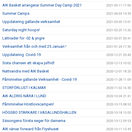
AIK Basket arrangerar Summer Day Camp 2021
2021-05-11 17:06
Summer Camps
2021-04-03 19:39
Uppdatering gällande verksamhet
2021-03-05 13:01
Saturday night hoops!
2021-02-25 15:26
Lättnader för -02 & yngre
2021-02-07 00:41
Verksamhet från och med 25 Januari !
2021-01-24 17:36
Uppdatering: Covid-19
2020-12-21 20:40
Sista chansen att skapa julfrid!
2020-12-13 10:02
Nattvandra med AIK Basket
2020-12-01 18:20
Påminnelse gällande Verksamhet - Covid-19
2020-11-28 11:09
STORFÖRLUST I KALMAR
2020-11-02 16:30
AIK ALDRIG NÄRA I LUND
2020-10-24 21:41
Påmminelse Höstlovscampen!
2020-10-19 08:53
HÖGSBO STARKARE I VASALUNDSHALLEN
2020-10-18 15:05
Säsongens första seger för damerna
2020-10-12 09:53
AIK värvar forward från Fryshuset
2020-10-11 15:49