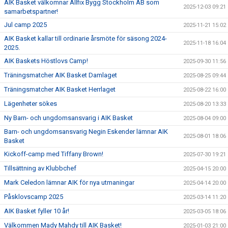
AIK Basket välkomnar Allfix Bygg Stockholm AB som
2025-12-03 09:21
samarbetspartner!
Jul camp 2025
2025-11-21 15:02
AIK Basket kallar till ordinarie årsmöte för säsong 2024-
2025-11-18 16:04
2025.
AIK Baskets Höstlovs Camp!
2025-09-30 11:56
Träningsmatcher AIK Basket Damlaget
2025-08-25 09:44
Träningsmatcher AIK Basket Herrlaget
2025-08-22 16:00
Lägenheter sökes
2025-08-20 13:33
Ny Barn- och ungdomsansvarig i AIK Basket
2025-08-04 09:00
Barn- och ungdomsansvarig Negin Eskender lämnar AIK
2025-08-01 18:06
Basket
Kickoff-camp med Tiffany Brown!
2025-07-30 19:21
Tillsättning av Klubbchef
2025-04-15 20:00
Mark Celedon lämnar AIK för nya utmaningar
2025-04-14 20:00
Påsklovscamp 2025
2025-03-14 11:20
AIK Basket fyller 10 år!
2025-03-05 18:06
Välkommen Mady Mahdy till AIK Basket!
2025-01-03 21:00