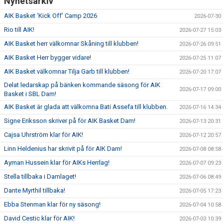
Nyhetsarkiv
AIK Basket ‘Kick Off’ Camp 2026
2026-07-30
Rio till AIK!
2026-07-27 15:03
AIK Basket herr välkomnar Skåning till klubben!
2026-07-26 09:51
AIK Basket Herr bygger vidare!
2026-07-25 11:07
AIK Basket välkomnar Tilja Garb till klubben!
2026-07-20 17:07
Delat ledarskap på bänken kommande säsong för AIK
2026-07-17 09:00
Basket i SBL Dam!
AIK Basket är glada att välkomna Bati Assefa till klubben.
2026-07-16 14:34
Signe Eriksson skriver på för AIK Basket Dam!
2026-07-13 20:31
Cajsa Uhrström klar för AIK!
2026-07-12 20:57
Linn Heldenius har skrivit på för AIK Dam!
2026-07-08 08:58
Ayman Hussein klar för AIKs Herrlag!
2026-07-07 09:23
Stella tillbaka i Damlaget!
2026-07-06 08:49
Dante Myrthil tillbaka!
2026-07-05 17:23
Ebba Stenman klar för ny säsong!
2026-07-04 10:58
David Cestic klar för AIK!
2026-07-03 10:39