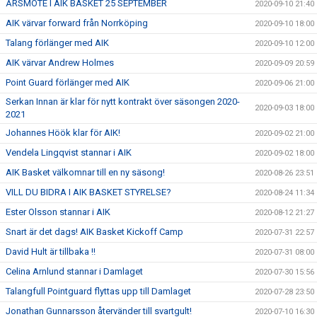
ÅRSMÖTE I AIK BASKET 25 SEPTEMBER
2020-09-10 21:40
AIK värvar forward från Norrköping
2020-09-10 18:00
Talang förlänger med AIK
2020-09-10 12:00
AIK värvar Andrew Holmes
2020-09-09 20:59
Point Guard förlänger med AIK
2020-09-06 21:00
Serkan Innan är klar för nytt kontrakt över säsongen 2020-
2020-09-03 18:00
2021
Johannes Höök klar för AIK!
2020-09-02 21:00
Vendela Lingqvist stannar i AIK
2020-09-02 18:00
AIK Basket välkomnar till en ny säsong!
2020-08-26 23:51
VILL DU BIDRA I AIK BASKET STYRELSE?
2020-08-24 11:34
Ester Olsson stannar i AIK
2020-08-12 21:27
Snart är det dags! AIK Basket Kickoff Camp
2020-07-31 22:57
David Hult är tillbaka !!
2020-07-31 08:00
Celina Arnlund stannar i Damlaget
2020-07-30 15:56
Talangfull Pointguard flyttas upp till Damlaget
2020-07-28 23:50
Jonathan Gunnarsson återvänder till svartgult!
2020-07-10 16:30