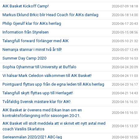
AIK Basket Kickoff Camp!
2020-07-09 18:18
Markus Eklund Brkic blir Head Coach för AIKs damlag
2020-06-18 14:00
Philip Gjerulf klar för AIKs herrlag
2020-06-17 20:43
Information från Styrelsen
2020-05-15 08:56
Talangfull forward förlänger med AIK
2020-05-10 21:32
Nemanja stannar i minst två år till!
2020-05-07 12:49
Summer Day Camp 2020
2020-05-03 16:53
Sophia Ojhammar till University at Buffalo
2020-04-24 20:09
Vi hälsar Mark Celedon välkommen till AIK Basket!
2020-04-24 11:03
Pointguard flyttas upp från de egna leden till AIKs herrlag
2020-04-23 16:17
Talangfull skytt flyttas upp till Herrlaget!
2020-04-21 14:43
Tvåfaldig Svensk mästare klar för AIK!
2020-04-16 16:51
AIK Basket är överens med Erkan Inan om en
2020-04-15 16:51
kontraktsförlängning inför säsongen 20-21.
AIK Basket vill stolt meddela att vi skrivit ett nytt avtal med
2020-04-15 13:37
coach Vasilis Skarlatos
Serieanmälan 2020/2021 ABC-lag
2020-04-03 10:55