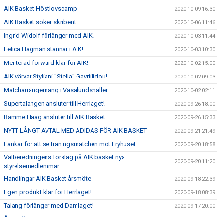
AIK Basket Höstlovscamp
2020-10-09 16:30
AIK Basket söker skribent
2020-10-06 11:46
Ingrid Widolf förlänger med AIK!
2020-10-03 11:44
Felica Hagman stannar i AIK!
2020-10-03 10:30
Meriterad forward klar för AIK!
2020-10-02 15:00
AIK värvar Styliani "Stella" Gavriilidou!
2020-10-02 09:03
Matcharrangemang i Vasalundshallen
2020-10-02 02:11
Supertalangen ansluter till Herrlaget!
2020-09-26 18:00
Ramme Haag ansluter till AIK Basket
2020-09-26 15:33
NYTT LÅNGT AVTAL MED ADIDAS FÖR AIK BASKET
2020-09-21 21:49
Länkar för att se träningsmatchen mot Fryhuset
2020-09-20 18:58
Valberedningens förslag på AIK basket nya
2020-09-20 11:20
styrelsemedlemmar
Handlingar AIK Basket årsmöte
2020-09-18 22:39
Egen produkt klar för Herrlaget!
2020-09-18 08:39
Talang förlänger med Damlaget!
2020-09-17 20:00