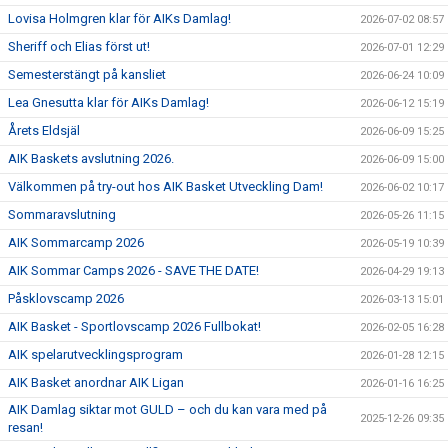
Lovisa Holmgren klar för AIKs Damlag!
2026-07-02 08:57
Sheriff och Elias först ut!
2026-07-01 12:29
Semesterstängt på kansliet
2026-06-24 10:09
Lea Gnesutta klar för AIKs Damlag!
2026-06-12 15:19
Årets Eldsjäl
2026-06-09 15:25
AIK Baskets avslutning 2026.
2026-06-09 15:00
Välkommen på try-out hos AIK Basket Utveckling Dam!
2026-06-02 10:17
Sommaravslutning
2026-05-26 11:15
AIK Sommarcamp 2026
2026-05-19 10:39
AIK Sommar Camps 2026 - SAVE THE DATE!
2026-04-29 19:13
Påsklovscamp 2026
2026-03-13 15:01
AIK Basket - Sportlovscamp 2026 Fullbokat!
2026-02-05 16:28
AIK spelarutvecklingsprogram
2026-01-28 12:15
AIK Basket anordnar AIK Ligan
2026-01-16 16:25
AIK Damlag siktar mot GULD – och du kan vara med på
2025-12-26 09:35
resan!