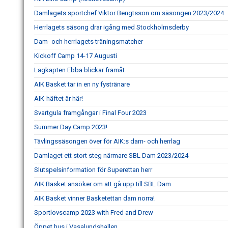
Damlagets sportchef Viktor Bengtsson om säsongen 2023/2024
Herrlagets säsong drar igång med Stockholmsderby
Dam- och herrlagets träningsmatcher
Kickoff Camp 14-17 Augusti
Lagkapten Ebba blickar framåt
AIK Basket tar in en ny fystränare
AIK-häftet är här!
Svartgula framgångar i Final Four 2023
Summer Day Camp 2023!
Tävlingssäsongen över för AIK:s dam- och herrlag
Damlaget ett stort steg närmare SBL Dam 2023/2024
Slutspelsinformation för Superettan herr
AIK Basket ansöker om att gå upp till SBL Dam
AIK Basket vinner Basketettan dam norra!
Sportlovscamp 2023 with Fred and Drew
Öppet hus i Vasalundshallen