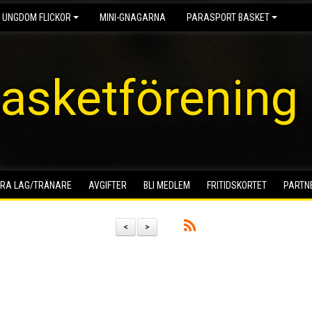
 UNGDOM FLICKOR
MINI-GNAGARNA
PARASPORT BASKET
asketförening
RA LAG/TRÄNARE
AVGIFTER
BLI MEDLEM
FRITIDSKORTET
PARTN
<
>