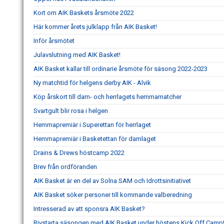
Kort om AIK Baskets årsmöte 2022
Här kommer årets julklapp från AIK Basket!
Inför årsmötet
Julavslutning med AIK Basket!
AIK Basket kallar till ordinarie årsmöte för säsong 2022-2023
Ny matchtid för helgens derby AIK - Alvik
Köp årskort till dam- och herrlagets hemmamatcher
Svartgult blir rosa i helgen
Hemmapremiär i Superettan för herrlaget
Hemmapremiär i Basketettan för damlaget
Drains & Drews höstcamp 2022
Brev från ordföranden
AIK Basket är en del av Solna SAM och Idrottsinitiativet
AIK Basket söker personer till kommande valberedning
Intresserad av att sponsra AIK Basket?
Rivstarta säsongen med AIK Basket under höstens Kick Off Camp