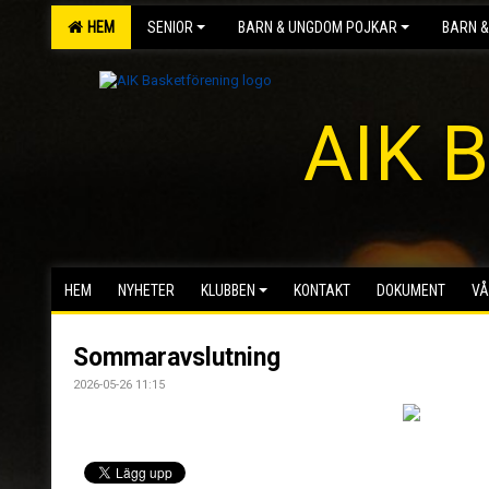
HEM
SENIOR
BARN & UNGDOM POJKAR
BARN &
AIK B
HEM
NYHETER
KLUBBEN
KONTAKT
DOKUMENT
VÅ
Sommaravslutning
2026-05-26 11:15