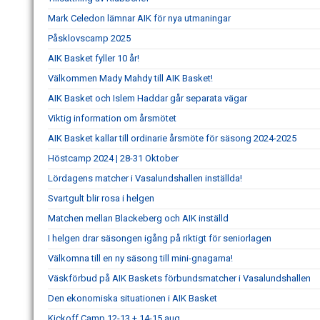
Mark Celedon lämnar AIK för nya utmaningar
Påsklovscamp 2025
AIK Basket fyller 10 år!
Välkommen Mady Mahdy till AIK Basket!
AIK Basket och Islem Haddar går separata vägar
Viktig information om årsmötet
AIK Basket kallar till ordinarie årsmöte för säsong 2024-2025
Höstcamp 2024 | 28-31 Oktober
Lördagens matcher i Vasalundshallen inställda!
Svartgult blir rosa i helgen
Matchen mellan Blackeberg och AIK inställd
I helgen drar säsongen igång på riktigt för seniorlagen
Välkomna till en ny säsong till mini-gnagarna!
Väskförbud på AIK Baskets förbundsmatcher i Vasalundshallen
Den ekonomiska situationen i AIK Basket
Kickoff Camp 12-13 + 14-15 aug