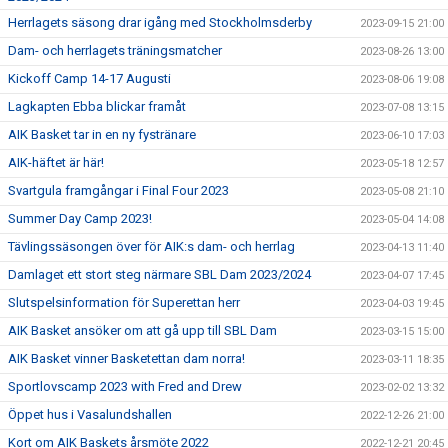
Herrlagets säsong drar igång med Stockholmsderby
2023-09-15 21:00
Dam- och herrlagets träningsmatcher
2023-08-26 13:00
Kickoff Camp 14-17 Augusti
2023-08-06 19:08
Lagkapten Ebba blickar framåt
2023-07-08 13:15
AIK Basket tar in en ny fystränare
2023-06-10 17:03
AIK-häftet är här!
2023-05-18 12:57
Svartgula framgångar i Final Four 2023
2023-05-08 21:10
Summer Day Camp 2023!
2023-05-04 14:08
Tävlingssäsongen över för AIK:s dam- och herrlag
2023-04-13 11:40
Damlaget ett stort steg närmare SBL Dam 2023/2024
2023-04-07 17:45
Slutspelsinformation för Superettan herr
2023-04-03 19:45
AIK Basket ansöker om att gå upp till SBL Dam
2023-03-15 15:00
AIK Basket vinner Basketettan dam norra!
2023-03-11 18:35
Sportlovscamp 2023 with Fred and Drew
2023-02-02 13:32
Öppet hus i Vasalundshallen
2022-12-26 21:00
Kort om AIK Baskets årsmöte 2022
2022-12-21 20:45