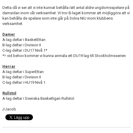
AVGIFTER
Detta då vi ser att vi inte kunnat behålla rätt antal äldre ungdomsspelare på
damsidan inom vår verksamhet. Vi tror B-laget kommer att möjliggöra att vi
BLI MEDLEM
kan behålla de spelare som inte går på Solna NIU inom klubbens
verksamhet.
FRITIDSKORTET
Damer
A-lag deltar i BasketEttan
PARTNERS
B-lag deltar i Division II
C-lag deltar i DU17 Nivå 1*
KÖP BILJETTER
*= vid behov kommer vi kunna anmäla ett DU19 lag till Stockholmsserien
Herrar
SHOP
A-lag deltar i SuperEttan
B-lag deltar i Division II
AIK.SE
C-lag deltar i HU19 Nivå 1
Rullstol
A-lag deltar i Svenska Basketligan Rullstol
//Jacob