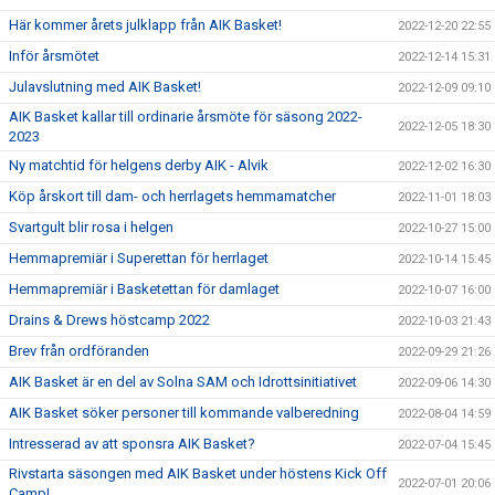
Här kommer årets julklapp från AIK Basket!
2022-12-20 22:55
Inför årsmötet
2022-12-14 15:31
Julavslutning med AIK Basket!
2022-12-09 09:10
AIK Basket kallar till ordinarie årsmöte för säsong 2022-
2022-12-05 18:30
2023
Ny matchtid för helgens derby AIK - Alvik
2022-12-02 16:30
Köp årskort till dam- och herrlagets hemmamatcher
2022-11-01 18:03
Svartgult blir rosa i helgen
2022-10-27 15:00
Hemmapremiär i Superettan för herrlaget
2022-10-14 15:45
Hemmapremiär i Basketettan för damlaget
2022-10-07 16:00
Drains & Drews höstcamp 2022
2022-10-03 21:43
Brev från ordföranden
2022-09-29 21:26
AIK Basket är en del av Solna SAM och Idrottsinitiativet
2022-09-06 14:30
AIK Basket söker personer till kommande valberedning
2022-08-04 14:59
Intresserad av att sponsra AIK Basket?
2022-07-04 15:45
Rivstarta säsongen med AIK Basket under höstens Kick Off
2022-07-01 20:06
Camp!