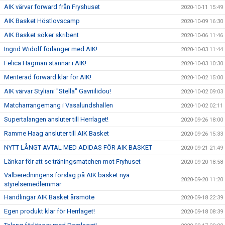
AIK värvar forward från Fryshuset
2020-10-11 15:49
AIK Basket Höstlovscamp
2020-10-09 16:30
AIK Basket söker skribent
2020-10-06 11:46
Ingrid Widolf förlänger med AIK!
2020-10-03 11:44
Felica Hagman stannar i AIK!
2020-10-03 10:30
Meriterad forward klar för AIK!
2020-10-02 15:00
AIK värvar Styliani "Stella" Gavriilidou!
2020-10-02 09:03
Matcharrangemang i Vasalundshallen
2020-10-02 02:11
Supertalangen ansluter till Herrlaget!
2020-09-26 18:00
Ramme Haag ansluter till AIK Basket
2020-09-26 15:33
NYTT LÅNGT AVTAL MED ADIDAS FÖR AIK BASKET
2020-09-21 21:49
Länkar för att se träningsmatchen mot Fryhuset
2020-09-20 18:58
Valberedningens förslag på AIK basket nya
2020-09-20 11:20
styrelsemedlemmar
Handlingar AIK Basket årsmöte
2020-09-18 22:39
Egen produkt klar för Herrlaget!
2020-09-18 08:39