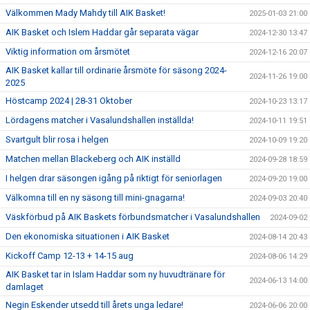
Välkommen Mady Mahdy till AIK Basket!
2025-01-03 21:00
AIK Basket och Islem Haddar går separata vägar
2024-12-30 13:47
Viktig information om årsmötet
2024-12-16 20:07
AIK Basket kallar till ordinarie årsmöte för säsong 2024-
2024-11-26 19:00
2025
Höstcamp 2024 | 28-31 Oktober
2024-10-23 13:17
Lördagens matcher i Vasalundshallen inställda!
2024-10-11 19:51
Svartgult blir rosa i helgen
2024-10-09 19:20
Matchen mellan Blackeberg och AIK inställd
2024-09-28 18:59
I helgen drar säsongen igång på riktigt för seniorlagen
2024-09-20 19:00
Välkomna till en ny säsong till mini-gnagarna!
2024-09-03 20:40
Väskförbud på AIK Baskets förbundsmatcher i Vasalundshallen
2024-09-02
Den ekonomiska situationen i AIK Basket
2024-08-14 20:43
Kickoff Camp 12-13 + 14-15 aug
2024-08-06 14:29
AIK Basket tar in Islam Haddar som ny huvudtränare för
2024-06-13 14:00
damlaget
Negin Eskender utsedd till årets unga ledare!
2024-06-06 20:00