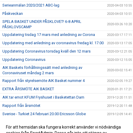
Serieanmälan 2020/2021 ABC-lag
2020-04-03 10:55
Påskveckan
2020-04-03 10:51
SPELA BASKET UNDER PÅSKLOVET! 6-8 APRIL
2020-03-26 10:20
PÅSKLOVSCAMP
Uppdatering tisdag 17 mars med anledning av Corona
2020-03-17 17:11
Uppdatering med anledning av coronavirus fredag kl. 17.00
2020-03-13 17:05
Uppdatering Coronavirus torsdag kväll den 12 mars
2020-03-12 21:05
Uppdatering Coronavirus
2020-03-12 15:05
AIK Baskets förhållningssätt med anledning av
2020-03-02 15:41
Coronaviruset måndag 2 mars
Rapport från styrelsemöte AIK Basket nummer 4
2020-02-05 19:27
EXTRA ÅRSMÖTE AIK BASKET
2020-01-31 17:21
AIK tar emot KFUM Fryshuset i Basketettan Dam
2019-12-20 11:51
Rapport från årsmötet
2019-12-20 11:48
Sverige - Turkiet 24 februari 20.00 Ericsson Globe
2019-12-09 14:41
ÅRSMÖTE AIK BASKET 2019
2019-12-05 16:15
För att hemsidan ska fungera korrekt använder vi nödvändiga
ANMÄL DIG TILL SOMMARENS SVETTIGASTE LÄGER –
2019-12-05 16:08