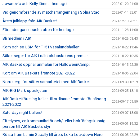
Jovanovic och Kelly lämnar herrlaget
2022-01-20 21:00
Vid genomförande av matcharrangemang i Solna Stad
2022-01-14 23:01
Årets julklapp från AIK Basket!
2021-12-13 20:11
Förändringar i coachstaben för herrlaget
2021-11-23 11:00
Bli medlem i AIK
2021-10-26 08:43
Kom och se USM för F15 i Vasalundshallen!
2021-10-22 11:46
Säker seger för AIK i rullstolsbasketens premiär
2021-10-22 10:35
AIK Basket öppnar anmälan för HalloweenCamp!
2021-10-13 22:30
Kort om AIK Baskets årsmöte 2021-2022
2021-10-06 22:04
Norrenergi fortsätter samarbetet med AIK Basket
2021-09-30 16:19
AIK-RIG Mark uppskjuten
2021-09-25 13:18
AIK Basketförening kallar till ordinarie årsmöte för säsong
2021-09-17 09:59
2021-2022
Saturday night ballers!
2021-09-07 13:08
Efterlyses, en kommunikatör och/- eller bokföringskunnig
2021-09-01 19:32
person till AIK Baskets styr
Rösta fram Lamin Sabally till årets Loka Lockdown Hero
2021-06-03 22:29