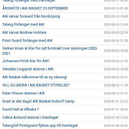
Talang förlänger med Damlaget!
2020-09-17 20:00
ÅRSMÖTE I AIK BASKET 25 SEPTEMBER
2020-09-10 21:40
AIK värvar forward från Norrköping
2020-09-10 18:00
Talang förlänger med AIK
2020-09-10 12:00
AIK värvar Andrew Holmes
2020-09-09 20:59
Point Guard förlänger med AIK
2020-09-06 21:00
Serkan Innan är klar för nytt kontrakt över säsongen 2020-
2020-09-03 18:00
2021
Johannes Höök klar för AIK!
2020-09-02 21:00
Vendela Lingqvist stannar i AIK
2020-09-02 18:00
AIK Basket välkomnar till en ny säsong!
2020-08-26 23:51
VILL DU BIDRA I AIK BASKET STYRELSE?
2020-08-24 11:34
Ester Olsson stannar i AIK
2020-08-12 21:27
Snart är det dags! AIK Basket Kickoff Camp
2020-07-31 22:57
David Hult är tillbaka !!
2020-07-31 08:00
Celina Arnlund stannar i Damlaget
2020-07-30 15:56
Talangfull Pointguard flyttas upp till Damlaget
2020-07-28 23:50