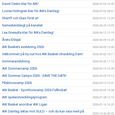
David Cestic klar för AIK!
2026-07-03 10:39
Lovisa Holmgren klar för AIKs Damlag!
2026-07-02 08:57
Sheriff och Elias först ut!
2026-07-01 12:29
Semesterstängt på kansliet
2026-06-24 10:09
Lea Gnesutta klar för AIKs Damlag!
2026-06-12 15:19
Årets Eldsjäl
2026-06-09 15:25
AIK Baskets avslutning 2026.
2026-06-09 15:00
Välkommen på try-out hos AIK Basket Utveckling Dam!
2026-06-02 10:17
Sommaravslutning
2026-05-26 11:15
AIK Sommarcamp 2026
2026-05-19 10:39
AIK Sommar Camps 2026 - SAVE THE DATE!
2026-04-29 19:13
Påsklovscamp 2026
2026-03-13 15:01
AIK Basket - Sportlovscamp 2026 Fullbokat!
2026-02-05 16:28
AIK spelarutvecklingsprogram
2026-01-28 12:15
AIK Basket anordnar AIK Ligan
2026-01-16 16:25
AIK Damlag siktar mot GULD – och du kan vara med på
2025-12-26 09:35