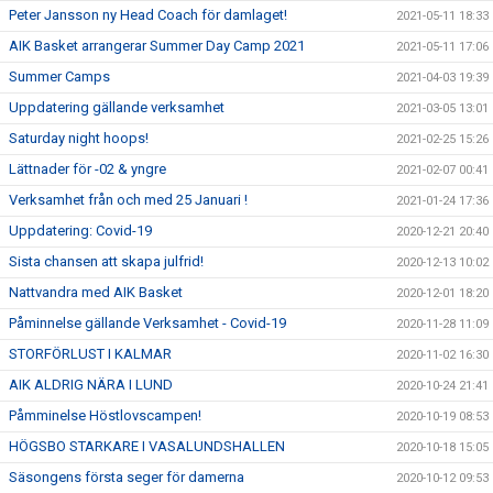
Peter Jansson ny Head Coach för damlaget!
2021-05-11 18:33
AIK Basket arrangerar Summer Day Camp 2021
2021-05-11 17:06
Summer Camps
2021-04-03 19:39
Uppdatering gällande verksamhet
2021-03-05 13:01
Saturday night hoops!
2021-02-25 15:26
Lättnader för -02 & yngre
2021-02-07 00:41
Verksamhet från och med 25 Januari !
2021-01-24 17:36
Uppdatering: Covid-19
2020-12-21 20:40
Sista chansen att skapa julfrid!
2020-12-13 10:02
Nattvandra med AIK Basket
2020-12-01 18:20
Påminnelse gällande Verksamhet - Covid-19
2020-11-28 11:09
STORFÖRLUST I KALMAR
2020-11-02 16:30
AIK ALDRIG NÄRA I LUND
2020-10-24 21:41
Påmminelse Höstlovscampen!
2020-10-19 08:53
HÖGSBO STARKARE I VASALUNDSHALLEN
2020-10-18 15:05
Säsongens första seger för damerna
2020-10-12 09:53