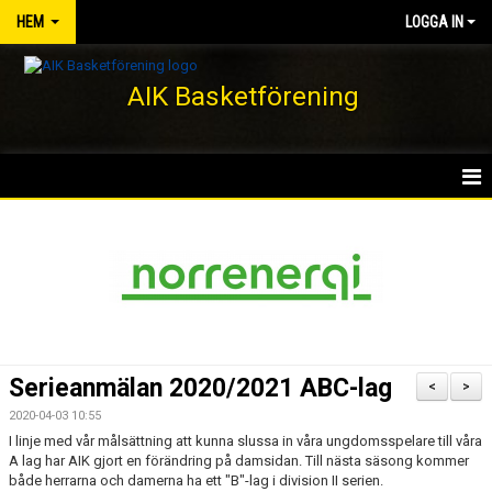
HEM
LOGGA IN
AIK Basketförening
HEM
NYHETER
KLUBBEN
KONTAKT
Serieanmälan 2020/2021 ABC-lag
<
>
DOKUMENT
2020-04-03 10:55
I linje med vår målsättning att kunna slussa in våra ungdomsspelare till våra
VÅRA LAG/TRÄNARE
A lag har AIK gjort en förändring på damsidan. Till nästa säsong kommer
både herrarna och damerna ha ett "B"-lag i division II serien.