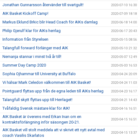
Jonathan Gunnarsson återvänder till svartgult!
2020-07-10 16:30
AIK Basket Kickoff Camp!
2020-07-09 18:18
Markus Eklund Brkic blir Head Coach för AIKs damlag
2020-06-18 14:00
Philip Gjerulf klar för AIKs herrlag
2020-06-17 20:43
Information från Styrelsen
2020-05-15 08:56
Talangfull forward förlänger med AIK
2020-05-10 21:32
Nemanja stannar i minst två år till!
2020-05-07 12:49
Summer Day Camp 2020
2020-05-03 16:53
Sophia Ojhammar till University at Buffalo
2020-04-24 20:09
Vi hälsar Mark Celedon välkommen till AIK Basket!
2020-04-24 11:03
Pointguard flyttas upp från de egna leden till AIKs herrlag
2020-04-23 16:17
Talangfull skytt flyttas upp till Herrlaget!
2020-04-21 14:43
Tvåfaldig Svensk mästare klar för AIK!
2020-04-16 16:51
AIK Basket är överens med Erkan Inan om en
2020-04-15 16:51
kontraktsförlängning inför säsongen 20-21.
AIK Basket vill stolt meddela att vi skrivit ett nytt avtal med
2020-04-15 13:37
coach Vasilis Skarlatos