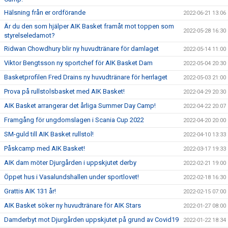
Hälsning från er ordförande
2022-06-21 13:06
Är du den som hjälper AIK Basket framåt mot toppen som
2022-05-28 16:30
styrelseledamot?
Ridwan Chowdhury blir ny huvudtränare för damlaget
2022-05-14 11:00
Viktor Bengtsson ny sportchef för AIK Basket Dam
2022-05-04 20:30
Basketprofilen Fred Drains ny huvudtränare för herrlaget
2022-05-03 21:00
Prova på rullstolsbasket med AIK Basket!
2022-04-29 20:30
AIK Basket arrangerar det årliga Summer Day Camp!
2022-04-22 20:07
Framgång för ungdomslagen i Scania Cup 2022
2022-04-20 20:00
SM-guld till AIK Basket rullstol!
2022-04-10 13:33
Påskcamp med AIK Basket!
2022-03-17 19:33
AIK dam möter Djurgården i uppskjutet derby
2022-02-21 19:00
Öppet hus i Vasalundshallen under sportlovet!
2022-02-18 16:30
Grattis AIK 131 år!
2022-02-15 07:00
AIK Basket söker ny huvudtränare för AIK Stars
2022-01-27 08:00
Damderbyt mot Djurgården uppskjutet på grund av Covid19
2022-01-22 18:34