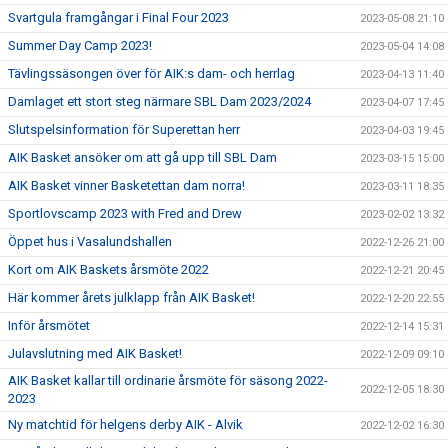
Svartgula framgångar i Final Four 2023
2023-05-08 21:10
Summer Day Camp 2023!
2023-05-04 14:08
Tävlingssäsongen över för AIK:s dam- och herrlag
2023-04-13 11:40
Damlaget ett stort steg närmare SBL Dam 2023/2024
2023-04-07 17:45
Slutspelsinformation för Superettan herr
2023-04-03 19:45
AIK Basket ansöker om att gå upp till SBL Dam
2023-03-15 15:00
AIK Basket vinner Basketettan dam norra!
2023-03-11 18:35
Sportlovscamp 2023 with Fred and Drew
2023-02-02 13:32
Öppet hus i Vasalundshallen
2022-12-26 21:00
Kort om AIK Baskets årsmöte 2022
2022-12-21 20:45
Här kommer årets julklapp från AIK Basket!
2022-12-20 22:55
Inför årsmötet
2022-12-14 15:31
Julavslutning med AIK Basket!
2022-12-09 09:10
AIK Basket kallar till ordinarie årsmöte för säsong 2022-
2022-12-05 18:30
2023
Ny matchtid för helgens derby AIK - Alvik
2022-12-02 16:30