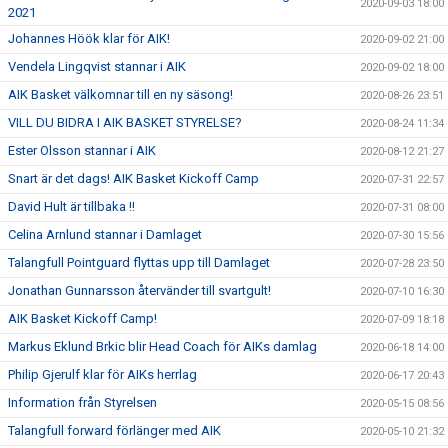
2020-09-03 18:00
2021
Johannes Höök klar för AIK!
2020-09-02 21:00
Vendela Lingqvist stannar i AIK
2020-09-02 18:00
AIK Basket välkomnar till en ny säsong!
2020-08-26 23:51
VILL DU BIDRA I AIK BASKET STYRELSE?
2020-08-24 11:34
Ester Olsson stannar i AIK
2020-08-12 21:27
Snart är det dags! AIK Basket Kickoff Camp
2020-07-31 22:57
David Hult är tillbaka !!
2020-07-31 08:00
Celina Arnlund stannar i Damlaget
2020-07-30 15:56
Talangfull Pointguard flyttas upp till Damlaget
2020-07-28 23:50
Jonathan Gunnarsson återvänder till svartgult!
2020-07-10 16:30
AIK Basket Kickoff Camp!
2020-07-09 18:18
Markus Eklund Brkic blir Head Coach för AIKs damlag
2020-06-18 14:00
Philip Gjerulf klar för AIKs herrlag
2020-06-17 20:43
Information från Styrelsen
2020-05-15 08:56
Talangfull forward förlänger med AIK
2020-05-10 21:32