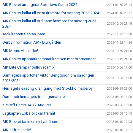
AIK Basket arrangerar Sportlovs Camp 2024
2024-01-30 23:14
AIK Basket kallar till extra årsmöte för säsong 2023-2024
2024-01-16 23:17
AIK Basket kallar till ordinarie årsmöte för säsong 2023-
2023-12-06 21:18
2024
Tack kapten Serkan Inan!
2023-11-22 15:30
Derbyinformation AIK - Djurgården
2023-11-22 14:34
AIK Moms vill bli fler!
2023-10-30 21:00
AIK Basket uppmärksammar kampen mot bröstcancer
2023-10-19 21:30
AIK Elite Camp (höstlovscamp)
2023-10-06 17:00
Damlagets sportchef Viktor Bengtsson om säsongen
2023-10-05 16:00
2023/2024
Herrlagets säsong drar igång med Stockholmsderby
2023-09-15 21:00
Dam- och herrlagets träningsmatcher
2023-08-26 13:00
Kickoff Camp 14-17 Augusti
2023-08-06 19:08
Lagkapten Ebba blickar framåt
2023-07-08 13:15
AIK Basket tar in en ny fystränare
2023-06-10 17:03
AIK-häftet är här!
2023-05-18 12:57