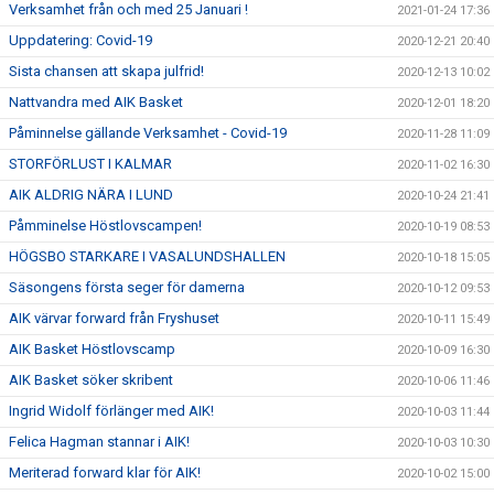
Verksamhet från och med 25 Januari !
2021-01-24 17:36
Uppdatering: Covid-19
2020-12-21 20:40
Sista chansen att skapa julfrid!
2020-12-13 10:02
Nattvandra med AIK Basket
2020-12-01 18:20
Påminnelse gällande Verksamhet - Covid-19
2020-11-28 11:09
STORFÖRLUST I KALMAR
2020-11-02 16:30
AIK ALDRIG NÄRA I LUND
2020-10-24 21:41
Påmminelse Höstlovscampen!
2020-10-19 08:53
HÖGSBO STARKARE I VASALUNDSHALLEN
2020-10-18 15:05
Säsongens första seger för damerna
2020-10-12 09:53
AIK värvar forward från Fryshuset
2020-10-11 15:49
AIK Basket Höstlovscamp
2020-10-09 16:30
AIK Basket söker skribent
2020-10-06 11:46
Ingrid Widolf förlänger med AIK!
2020-10-03 11:44
Felica Hagman stannar i AIK!
2020-10-03 10:30
Meriterad forward klar för AIK!
2020-10-02 15:00