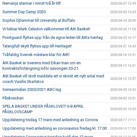
Nemanja stannar i minst två år till!
2020-05-07 12:49
Summer Day Camp 2020
2020-05-03 16:53
Sophia Ojhammar till University at Buffalo
2020-04-24 20:09
Vi hälsar Mark Celedon välkommen till AIK Basket!
2020-04-24 11:03
Pointguard flyttas upp från de egna leden till AIKs herrlag
2020-04-23 16:17
Talangfull skytt flyttas upp till Herrlaget!
2020-04-21 14:43
Tvåfaldig Svensk mästare klar för AIK!
2020-04-16 16:51
AIK Basket är överens med Erkan Inan om en
2020-04-15 16:51
kontraktsförlängning inför säsongen 20-21.
AIK Basket vill stolt meddela att vi skrivit ett nytt avtal med
2020-04-15 13:37
coach Vasilis Skarlatos
Serieanmälan 2020/2021 ABC-lag
2020-04-03 10:55
Påskveckan
2020-04-03 10:51
SPELA BASKET UNDER PÅSKLOVET! 6-8 APRIL
2020-03-26 10:20
PÅSKLOVSCAMP
Uppdatering tisdag 17 mars med anledning av Corona
2020-03-17 17:11
Uppdatering med anledning av coronavirus fredag kl. 17.00
2020-03-13 17:05
Uppdatering Coronavirus torsdag kväll den 12 mars