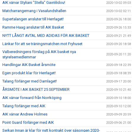
AIK värvar Styliani "Stella" Gavriilidou!
2020-10-02 09:03
Matcharrangemang i Vasalundshallen
2020-10-02 02:11
Supertalangen ansluter till Herrlaget!
2020-09-26 18:00
Ramme Haag ansluter till AIK Basket
2020-09-26 15:33
NYTT LÅNGT AVTAL MED ADIDAS FÖR AIK BASKET
2020-09-21 21:49
Länkar för att se träningsmatchen mot Fryhuset
2020-09-20 18:58
Valberedningens förslag på AIK basket nya
2020-09-20 11:20
styrelsemedlemmar
Handlingar AIK Basket årsmöte
2020-09-18 22:39
Egen produkt klar för Herrlaget!
2020-09-18 08:39
Talang förlänger med Damlaget!
2020-09-17 20:00
ÅRSMÖTE I AIK BASKET 25 SEPTEMBER
2020-09-10 21:40
AIK värvar forward från Norrköping
2020-09-10 18:00
Talang förlänger med AIK
2020-09-10 12:00
AIK värvar Andrew Holmes
2020-09-09 20:59
Point Guard förlänger med AIK
2020-09-06 21:00
Serkan Innan är klar för nytt kontrakt över säsongen 2020-