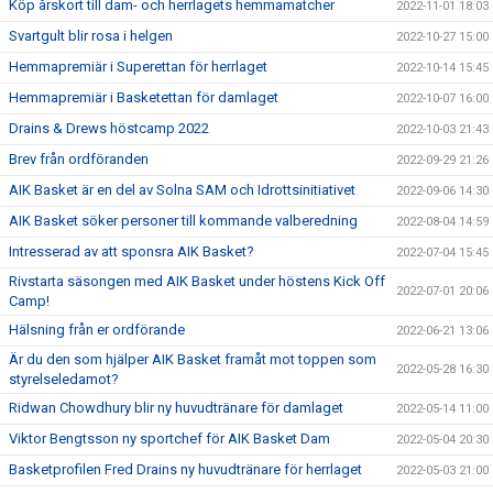
Köp årskort till dam- och herrlagets hemmamatcher
2022-11-01 18:03
Svartgult blir rosa i helgen
2022-10-27 15:00
Hemmapremiär i Superettan för herrlaget
2022-10-14 15:45
Hemmapremiär i Basketettan för damlaget
2022-10-07 16:00
Drains & Drews höstcamp 2022
2022-10-03 21:43
Brev från ordföranden
2022-09-29 21:26
AIK Basket är en del av Solna SAM och Idrottsinitiativet
2022-09-06 14:30
AIK Basket söker personer till kommande valberedning
2022-08-04 14:59
Intresserad av att sponsra AIK Basket?
2022-07-04 15:45
Rivstarta säsongen med AIK Basket under höstens Kick Off
2022-07-01 20:06
Camp!
Hälsning från er ordförande
2022-06-21 13:06
Är du den som hjälper AIK Basket framåt mot toppen som
2022-05-28 16:30
styrelseledamot?
Ridwan Chowdhury blir ny huvudtränare för damlaget
2022-05-14 11:00
Viktor Bengtsson ny sportchef för AIK Basket Dam
2022-05-04 20:30
Basketprofilen Fred Drains ny huvudtränare för herrlaget
2022-05-03 21:00