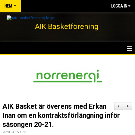
HEM
LOGGA IN
AIK Basketförening
HEM
NYHETER
KLUBBEN
KONTAKT
AIK Basket är överens med Erkan
<
>
DOKUMENT
Inan om en kontraktsförlängning inför
säsongen 20-21.
VÅRA LAG/TRÄNARE
2020-04-15 16:51