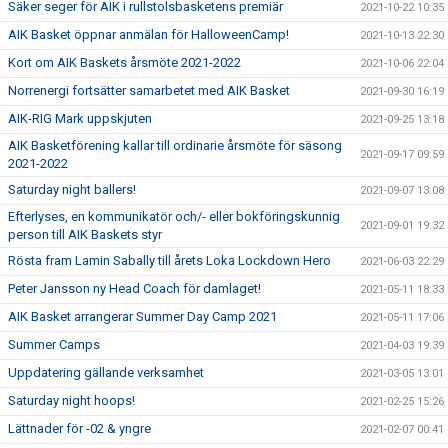
Säker seger för AIK i rullstolsbasketens premiär
2021-10-22 10:35
AIK Basket öppnar anmälan för HalloweenCamp!
2021-10-13 22:30
Kort om AIK Baskets årsmöte 2021-2022
2021-10-06 22:04
Norrenergi fortsätter samarbetet med AIK Basket
2021-09-30 16:19
AIK-RIG Mark uppskjuten
2021-09-25 13:18
AIK Basketförening kallar till ordinarie årsmöte för säsong
2021-09-17 09:59
2021-2022
Saturday night ballers!
2021-09-07 13:08
Efterlyses, en kommunikatör och/- eller bokföringskunnig
2021-09-01 19:32
person till AIK Baskets styr
Rösta fram Lamin Sabally till årets Loka Lockdown Hero
2021-06-03 22:29
Peter Jansson ny Head Coach för damlaget!
2021-05-11 18:33
AIK Basket arrangerar Summer Day Camp 2021
2021-05-11 17:06
Summer Camps
2021-04-03 19:39
Uppdatering gällande verksamhet
2021-03-05 13:01
Saturday night hoops!
2021-02-25 15:26
Lättnader för -02 & yngre
2021-02-07 00:41