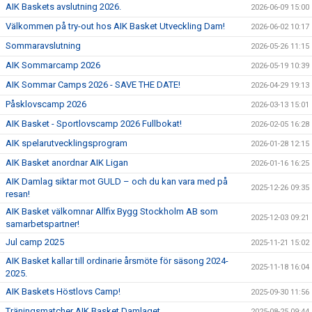
AIK Baskets avslutning 2026.
2026-06-09 15:00
Välkommen på try-out hos AIK Basket Utveckling Dam!
2026-06-02 10:17
Sommaravslutning
2026-05-26 11:15
AIK Sommarcamp 2026
2026-05-19 10:39
AIK Sommar Camps 2026 - SAVE THE DATE!
2026-04-29 19:13
Påsklovscamp 2026
2026-03-13 15:01
AIK Basket - Sportlovscamp 2026 Fullbokat!
2026-02-05 16:28
AIK spelarutvecklingsprogram
2026-01-28 12:15
AIK Basket anordnar AIK Ligan
2026-01-16 16:25
AIK Damlag siktar mot GULD – och du kan vara med på
2025-12-26 09:35
resan!
AIK Basket välkomnar Allfix Bygg Stockholm AB som
2025-12-03 09:21
samarbetspartner!
Jul camp 2025
2025-11-21 15:02
AIK Basket kallar till ordinarie årsmöte för säsong 2024-
2025-11-18 16:04
2025.
AIK Baskets Höstlovs Camp!
2025-09-30 11:56
Träningsmatcher AIK Basket Damlaget
2025-08-25 09:44