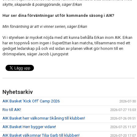
skytte, skapande & poänggörande, säger Erkan
Hur ser dina förväntningar ut för kommande säsong i AIK?
Min förväntning är att vi vinner serien, säger Erkan
Vi i styrelsen är mycket nöjda med att kunna behålla Erkan inom AIK. Erkan
har en toppnivå som ingen i SuperEttan kan matcha, tillsammans med ett
gediget ledarskap på och vid sidan av planen vilket gör honom till en
drömspelare, säger Jacob Ljungqvist
Nyhetsarkiv
AIK Basket ‘Kick Off’ Camp 2026
2026-07-30
Rio till AIK!
2026-07-27 15:03
AIK Basket herr välkomnar Skåning till klubben!
2026-07-26 09:51
AIK Basket Herr bygger vidare!
2026-07-25 11:07
AIK Basket välkomnar Tilja Garb till klubben!
2026-07-20 17:07