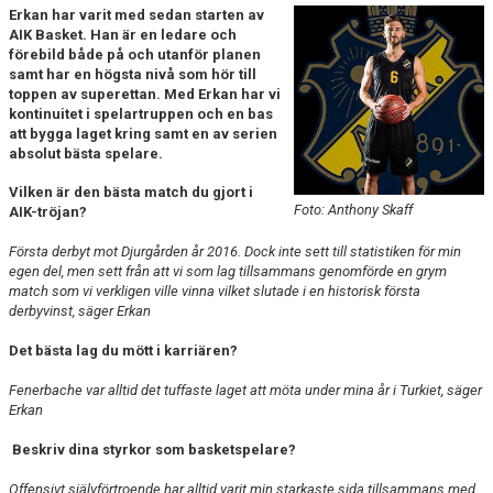
AVGIFTER
Erkan har varit med sedan starten av
AIK Basket. Han är en ledare och
förebild både på och utanför planen
BLI MEDLEM
samt har en högsta nivå som hör till
toppen av superettan. Med Erkan har vi
FRITIDSKORTET
kontinuitet i spelartruppen och en bas
att bygga laget kring samt en av serien
absolut bästa spelare.
PARTNERS
Vilken är den bästa match du gjort i
KÖP BILJETTER
Foto: Anthony Skaff
AIK-tröjan?
Första derbyt mot Djurgården år 2016. Dock inte sett till statistiken för min
SHOP
egen del, men sett från att vi som lag tillsammans genomförde en grym
match som vi verkligen ville vinna vilket slutade i en historisk första
AIK.SE
derbyvinst, säger Erkan
Det bästa lag du mött i karriären?
Fenerbache var alltid det tuffaste laget att möta under mina år i Turkiet, säger
Erkan
Beskriv dina styrkor som basketspelare?
Offensivt självförtroende har alltid varit min starkaste sida tillsammans med