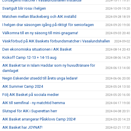
Lördagens matcher i Vasalundshallen inställda!
2024-10-11 19:51
Svartgult blir rosa i helgen
2024-10-09 19:20
Matchen mellan Blackeberg och AIK inställd
2024-09-28 18:59
I helgen drar säsongen igång på riktigt för seniorlagen
2024-09-20 19:00
Välkomna till en ny säsong till mini-gnagarna!
2024-09-03 20:40
Väskförbud på AIK Baskets förbundsmatcher i Vasalundshallen
2024-09-02
Den ekonomiska situationen i AIK Basket
2024-08-14 20:43
Kickoff Camp 12-13 + 14-15 aug
2024-08-06 14:29
AIK Basket tar in Islam Haddar som ny huvudtränare för
2024-06-13 14:00
damlaget
Negin Eskender utsedd till årets unga ledare!
2024-06-06 20:00
AIK Summer Camp 2024
2024-05-24 13:50
Följ AIK Basket på sociala medier
2024-05-20 16:00
AIK till semifinal - ny matchtid hemma
2024-04-17 19:00
Slutspel för AIK i Superettan herr
2024-04-08 20:51
AIK Basket arrangerar Påsklovs Camp 2024!
2024-03-20 14:23
AIK Basket har JOYNAT!
2024-02-21 17:32