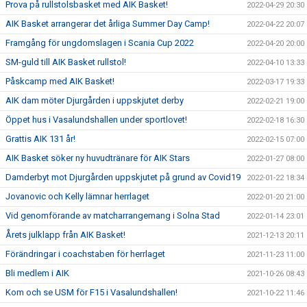
Prova på rullstolsbasket med AIK Basket!
2022-04-29 20:30
AIK Basket arrangerar det årliga Summer Day Camp!
2022-04-22 20:07
Framgång för ungdomslagen i Scania Cup 2022
2022-04-20 20:00
SM-guld till AIK Basket rullstol!
2022-04-10 13:33
Påskcamp med AIK Basket!
2022-03-17 19:33
AIK dam möter Djurgården i uppskjutet derby
2022-02-21 19:00
Öppet hus i Vasalundshallen under sportlovet!
2022-02-18 16:30
Grattis AIK 131 år!
2022-02-15 07:00
AIK Basket söker ny huvudtränare för AIK Stars
2022-01-27 08:00
Damderbyt mot Djurgården uppskjutet på grund av Covid19
2022-01-22 18:34
Jovanovic och Kelly lämnar herrlaget
2022-01-20 21:00
Vid genomförande av matcharrangemang i Solna Stad
2022-01-14 23:01
Årets julklapp från AIK Basket!
2021-12-13 20:11
Förändringar i coachstaben för herrlaget
2021-11-23 11:00
Bli medlem i AIK
2021-10-26 08:43
Kom och se USM för F15 i Vasalundshallen!
2021-10-22 11:46