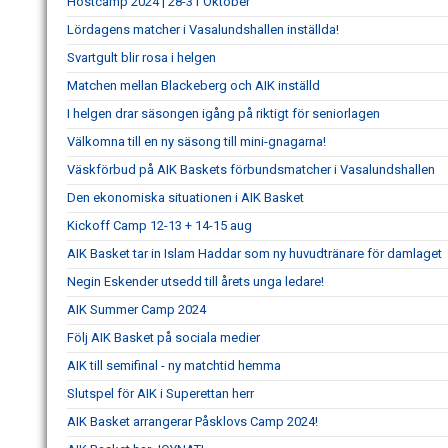
Höstcamp 2024 | 28-31 Oktober
Lördagens matcher i Vasalundshallen inställda!
Svartgult blir rosa i helgen
Matchen mellan Blackeberg och AIK inställd
I helgen drar säsongen igång på riktigt för seniorlagen
Välkomna till en ny säsong till mini-gnagarna!
Väskförbud på AIK Baskets förbundsmatcher i Vasalundshallen
Den ekonomiska situationen i AIK Basket
Kickoff Camp 12-13 + 14-15 aug
AIK Basket tar in Islam Haddar som ny huvudtränare för damlaget
Negin Eskender utsedd till årets unga ledare!
AIK Summer Camp 2024
Följ AIK Basket på sociala medier
AIK till semifinal - ny matchtid hemma
Slutspel för AIK i Superettan herr
AIK Basket arrangerar Påsklovs Camp 2024!