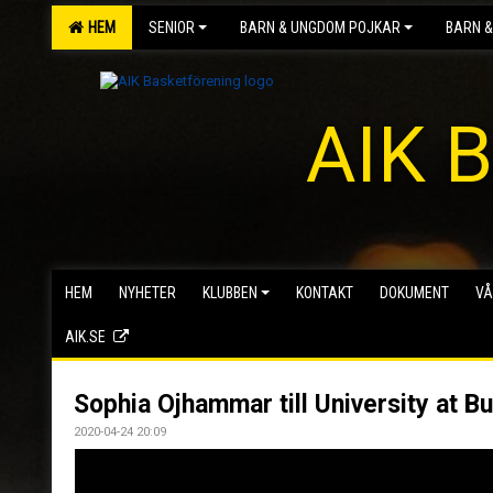
HEM
SENIOR
BARN & UNGDOM POJKAR
BARN &
AIK B
HEM
NYHETER
KLUBBEN
KONTAKT
DOKUMENT
VÅ
AIK.SE
Sophia Ojhammar till University at Bu
2020-04-24 20:09