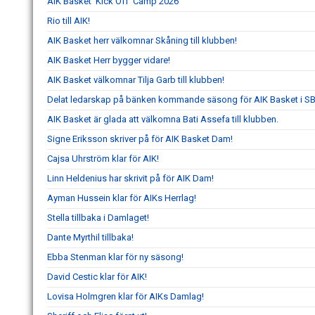
AIK Basket ‘Kick Off’ Camp 2026
Rio till AIK!
AIK Basket herr välkomnar Skåning till klubben!
AIK Basket Herr bygger vidare!
AIK Basket välkomnar Tilja Garb till klubben!
Delat ledarskap på bänken kommande säsong för AIK Basket i S
AIK Basket är glada att välkomna Bati Assefa till klubben.
Signe Eriksson skriver på för AIK Basket Dam!
Cajsa Uhrström klar för AIK!
Linn Heldenius har skrivit på för AIK Dam!
Ayman Hussein klar för AIKs Herrlag!
Stella tillbaka i Damlaget!
Dante Myrthil tillbaka!
Ebba Stenman klar för ny säsong!
David Cestic klar för AIK!
Lovisa Holmgren klar för AIKs Damlag!