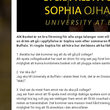
AIK Basket är en bra förening för alla unga talanger som vill
en dröm att gå i uppfyllelse är Sophia som efter sommaren fl
Buffalo. Vi ringde Sophia för att höra hur det känns att ha fåt
1. Berätta hur det kommer sig att du vill gå på college?
Att spela collegebasket har varit en dröm för mig sen jag först hö
möjlighet att kunna kombinera basket och att plugga vidare samti
2. Var ska du?
Jag ska till University at Buffalo i staten New York, det är en Divi
”MAC”.
3. Vad ser du mest fram emot när du ska på college?
Jag ser fram emot att få spela med otroligt duktiga spelare som är 
otroligt bra lag och jag ser verkligen fram emot att få bli coacha
resten av tränarstaben. Det kommer vara massor med hård träning
möjlighet för mig att få utvecklas i den atmosfären.