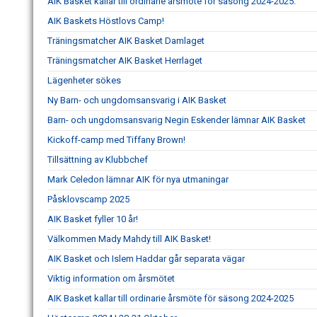
AIK Basket kallar till ordinarie årsmöte för säsong 2024-2025.
AIK Baskets Höstlovs Camp!
Träningsmatcher AIK Basket Damlaget
Träningsmatcher AIK Basket Herrlaget
Lägenheter sökes
Ny Barn- och ungdomsansvarig i AIK Basket
Barn- och ungdomsansvarig Negin Eskender lämnar AIK Basket
Kickoff-camp med Tiffany Brown!
Tillsättning av Klubbchef
Mark Celedon lämnar AIK för nya utmaningar
Påsklovscamp 2025
AIK Basket fyller 10 år!
Välkommen Mady Mahdy till AIK Basket!
AIK Basket och Islem Haddar går separata vägar
Viktig information om årsmötet
AIK Basket kallar till ordinarie årsmöte för säsong 2024-2025