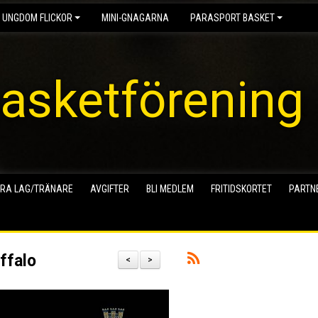
 UNGDOM FLICKOR
MINI-GNAGARNA
PARASPORT BASKET
asketförening
RA LAG/TRÄNARE
AVGIFTER
BLI MEDLEM
FRITIDSKORTET
PARTN
ffalo
<
>