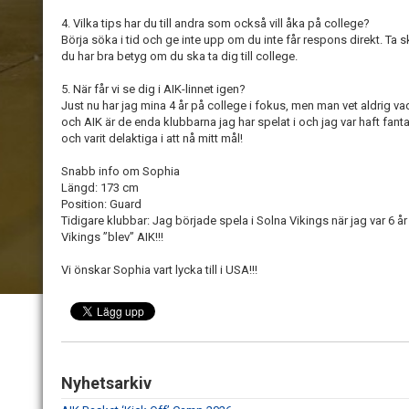
4. Vilka tips har du till andra som också vill åka på college?
Börja söka i tid och ge inte upp om du inte får respons direkt. Ta sko
du har bra betyg om du ska ta dig till college.
5. När får vi se dig i AIK-linnet igen?
Just nu har jag mina 4 år på college i fokus, men man vet aldrig va
och AIK är de enda klubbarna jag har spelat i och jag var haft fa
och varit delaktiga i att nå mitt mål!
Snabb info om Sophia
Längd: 173 cm
Position: Guard
Tidigare klubbar: Jag började spela i Solna Vikings när jag var 6 å
Vikings ”blev” AIK!!!
Vi önskar Sophia vart lycka till i USA!!!
Nyhetsarkiv