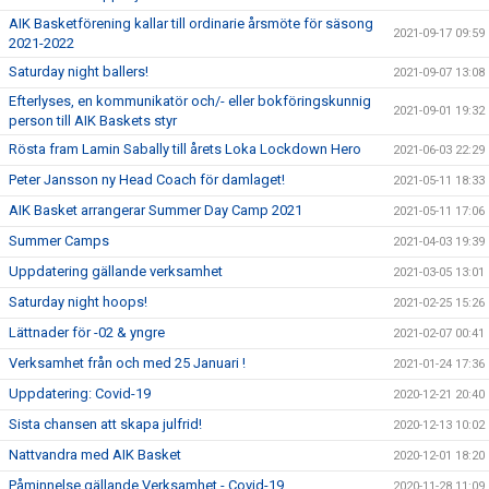
AIK Basketförening kallar till ordinarie årsmöte för säsong
2021-09-17 09:59
2021-2022
Saturday night ballers!
2021-09-07 13:08
Efterlyses, en kommunikatör och/- eller bokföringskunnig
2021-09-01 19:32
person till AIK Baskets styr
Rösta fram Lamin Sabally till årets Loka Lockdown Hero
2021-06-03 22:29
Peter Jansson ny Head Coach för damlaget!
2021-05-11 18:33
AIK Basket arrangerar Summer Day Camp 2021
2021-05-11 17:06
Summer Camps
2021-04-03 19:39
Uppdatering gällande verksamhet
2021-03-05 13:01
Saturday night hoops!
2021-02-25 15:26
Lättnader för -02 & yngre
2021-02-07 00:41
Verksamhet från och med 25 Januari !
2021-01-24 17:36
Uppdatering: Covid-19
2020-12-21 20:40
Sista chansen att skapa julfrid!
2020-12-13 10:02
Nattvandra med AIK Basket
2020-12-01 18:20
Påminnelse gällande Verksamhet - Covid-19
2020-11-28 11:09