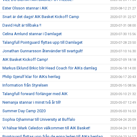
Ester Olsson stannar i AIK
2020-08-12 21:27
Snart är det dags! AIK Basket Kickoff Camp
2020-07-31 22:57
David Hult är tillbaka !!
2020-07-31 08:00
Celina Arnlund stannar i Damlaget
2020-07-30 15:56
Talangfull Pointguard flyttas upp till Damlaget
2020-07-28 23:50
Jonathan Gunnarsson återvänder till svartgult!
2020-07-10 16:30
AIK Basket Kickoff Camp!
2020-07-09 18:18
Markus Eklund Brkic blir Head Coach för AIKs damlag
2020-06-18 14:00
Philip Gjerulf klar för AIKs herrlag
2020-06-17 20:43
Information från Styrelsen
2020-05-15 08:56
Talangfull forward förlänger med AIK
2020-05-10 21:32
Nemanja stannar i minst två år till!
2020-05-07 12:49
Summer Day Camp 2020
2020-05-03 16:53
Sophia Ojhammar till University at Buffalo
2020-04-24 20:09
Vi hälsar Mark Celedon välkommen till AIK Basket!
2020-04-24 11:03
Pointguard flyttas upp från de egna leden till AIKs herrlag
2020-04-23 16:17