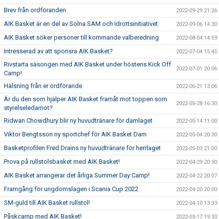
Brev från ordföranden
2022-09-29 21:26
AIK Basket är en del av Solna SAM och Idrottsinitiativet
2022-09-06 14:30
AIK Basket söker personer till kommande valberedning
2022-08-04 14:59
Intresserad av att sponsra AIK Basket?
2022-07-04 15:45
Rivstarta säsongen med AIK Basket under höstens Kick Off
2022-07-01 20:06
Camp!
Hälsning från er ordförande
2022-06-21 13:06
Är du den som hjälper AIK Basket framåt mot toppen som
2022-05-28 16:30
styrelseledamot?
Ridwan Chowdhury blir ny huvudtränare för damlaget
2022-05-14 11:00
Viktor Bengtsson ny sportchef för AIK Basket Dam
2022-05-04 20:30
Basketprofilen Fred Drains ny huvudtränare för herrlaget
2022-05-03 21:00
Prova på rullstolsbasket med AIK Basket!
2022-04-29 20:30
AIK Basket arrangerar det årliga Summer Day Camp!
2022-04-22 20:07
Framgång för ungdomslagen i Scania Cup 2022
2022-04-20 20:00
SM-guld till AIK Basket rullstol!
2022-04-10 13:33
Påskcamp med AIK Basket!
2022-03-17 19:33