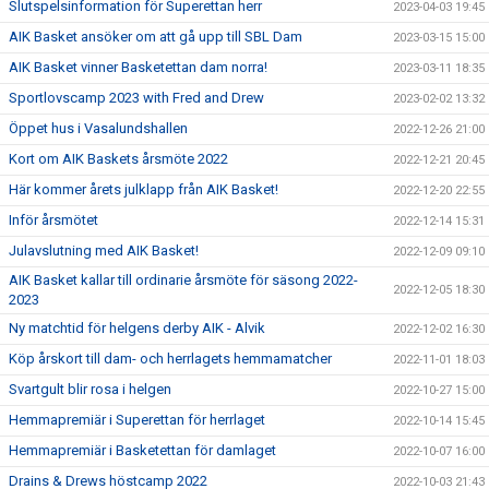
Slutspelsinformation för Superettan herr
2023-04-03 19:45
AIK Basket ansöker om att gå upp till SBL Dam
2023-03-15 15:00
AIK Basket vinner Basketettan dam norra!
2023-03-11 18:35
Sportlovscamp 2023 with Fred and Drew
2023-02-02 13:32
Öppet hus i Vasalundshallen
2022-12-26 21:00
Kort om AIK Baskets årsmöte 2022
2022-12-21 20:45
Här kommer årets julklapp från AIK Basket!
2022-12-20 22:55
Inför årsmötet
2022-12-14 15:31
Julavslutning med AIK Basket!
2022-12-09 09:10
AIK Basket kallar till ordinarie årsmöte för säsong 2022-
2022-12-05 18:30
2023
Ny matchtid för helgens derby AIK - Alvik
2022-12-02 16:30
Köp årskort till dam- och herrlagets hemmamatcher
2022-11-01 18:03
Svartgult blir rosa i helgen
2022-10-27 15:00
Hemmapremiär i Superettan för herrlaget
2022-10-14 15:45
Hemmapremiär i Basketettan för damlaget
2022-10-07 16:00
Drains & Drews höstcamp 2022
2022-10-03 21:43