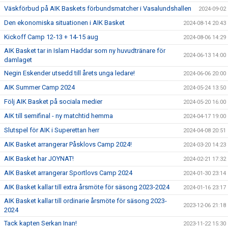
Väskförbud på AIK Baskets förbundsmatcher i Vasalundshallen
2024-09-02
Den ekonomiska situationen i AIK Basket
2024-08-14 20:43
Kickoff Camp 12-13 + 14-15 aug
2024-08-06 14:29
AIK Basket tar in Islam Haddar som ny huvudtränare för
2024-06-13 14:00
damlaget
Negin Eskender utsedd till årets unga ledare!
2024-06-06 20:00
AIK Summer Camp 2024
2024-05-24 13:50
Följ AIK Basket på sociala medier
2024-05-20 16:00
AIK till semifinal - ny matchtid hemma
2024-04-17 19:00
Slutspel för AIK i Superettan herr
2024-04-08 20:51
AIK Basket arrangerar Påsklovs Camp 2024!
2024-03-20 14:23
AIK Basket har JOYNAT!
2024-02-21 17:32
AIK Basket arrangerar Sportlovs Camp 2024
2024-01-30 23:14
AIK Basket kallar till extra årsmöte för säsong 2023-2024
2024-01-16 23:17
AIK Basket kallar till ordinarie årsmöte för säsong 2023-
2023-12-06 21:18
2024
Tack kapten Serkan Inan!
2023-11-22 15:30