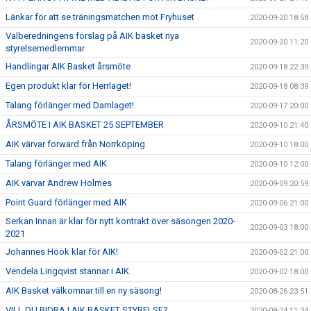
Länkar för att se träningsmatchen mot Fryhuset
2020-09-20 18:58
Valberedningens förslag på AIK basket nya
2020-09-20 11:20
styrelsemedlemmar
Handlingar AIK Basket årsmöte
2020-09-18 22:39
Egen produkt klar för Herrlaget!
2020-09-18 08:39
Talang förlänger med Damlaget!
2020-09-17 20:00
ÅRSMÖTE I AIK BASKET 25 SEPTEMBER
2020-09-10 21:40
AIK värvar forward från Norrköping
2020-09-10 18:00
Talang förlänger med AIK
2020-09-10 12:00
AIK värvar Andrew Holmes
2020-09-09 20:59
Point Guard förlänger med AIK
2020-09-06 21:00
Serkan Innan är klar för nytt kontrakt över säsongen 2020-
2020-09-03 18:00
2021
Johannes Höök klar för AIK!
2020-09-02 21:00
Vendela Lingqvist stannar i AIK
2020-09-02 18:00
AIK Basket välkomnar till en ny säsong!
2020-08-26 23:51
VILL DU BIDRA I AIK BASKET STYRELSE?
2020-08-24 11:34