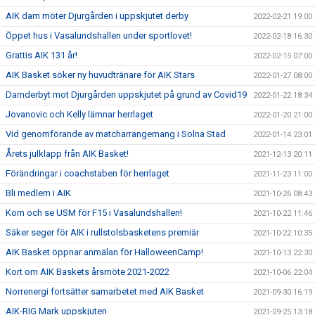
AIK dam möter Djurgården i uppskjutet derby
2022-02-21 19:00
Öppet hus i Vasalundshallen under sportlovet!
2022-02-18 16:30
Grattis AIK 131 år!
2022-02-15 07:00
AIK Basket söker ny huvudtränare för AIK Stars
2022-01-27 08:00
Damderbyt mot Djurgården uppskjutet på grund av Covid19
2022-01-22 18:34
Jovanovic och Kelly lämnar herrlaget
2022-01-20 21:00
Vid genomförande av matcharrangemang i Solna Stad
2022-01-14 23:01
Årets julklapp från AIK Basket!
2021-12-13 20:11
Förändringar i coachstaben för herrlaget
2021-11-23 11:00
Bli medlem i AIK
2021-10-26 08:43
Kom och se USM för F15 i Vasalundshallen!
2021-10-22 11:46
Säker seger för AIK i rullstolsbasketens premiär
2021-10-22 10:35
AIK Basket öppnar anmälan för HalloweenCamp!
2021-10-13 22:30
Kort om AIK Baskets årsmöte 2021-2022
2021-10-06 22:04
Norrenergi fortsätter samarbetet med AIK Basket
2021-09-30 16:19
AIK-RIG Mark uppskjuten
2021-09-25 13:18