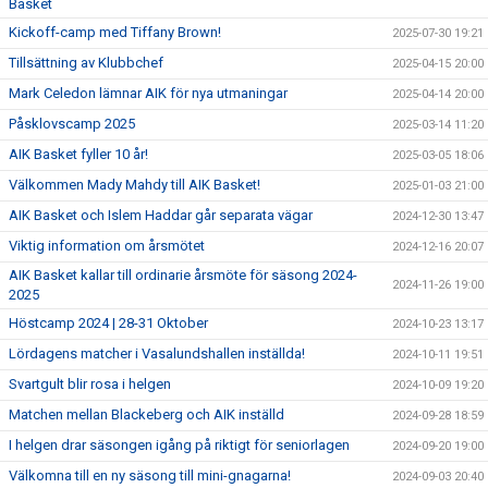
Basket
Kickoff-camp med Tiffany Brown!
2025-07-30 19:21
Tillsättning av Klubbchef
2025-04-15 20:00
Mark Celedon lämnar AIK för nya utmaningar
2025-04-14 20:00
Påsklovscamp 2025
2025-03-14 11:20
AIK Basket fyller 10 år!
2025-03-05 18:06
Välkommen Mady Mahdy till AIK Basket!
2025-01-03 21:00
AIK Basket och Islem Haddar går separata vägar
2024-12-30 13:47
Viktig information om årsmötet
2024-12-16 20:07
AIK Basket kallar till ordinarie årsmöte för säsong 2024-
2024-11-26 19:00
2025
Höstcamp 2024 | 28-31 Oktober
2024-10-23 13:17
Lördagens matcher i Vasalundshallen inställda!
2024-10-11 19:51
Svartgult blir rosa i helgen
2024-10-09 19:20
Matchen mellan Blackeberg och AIK inställd
2024-09-28 18:59
I helgen drar säsongen igång på riktigt för seniorlagen
2024-09-20 19:00
Välkomna till en ny säsong till mini-gnagarna!
2024-09-03 20:40