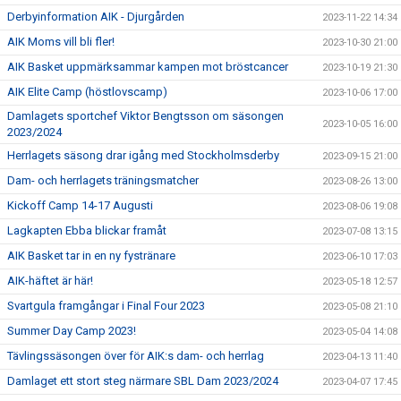
Derbyinformation AIK - Djurgården
2023-11-22 14:34
AIK Moms vill bli fler!
2023-10-30 21:00
AIK Basket uppmärksammar kampen mot bröstcancer
2023-10-19 21:30
AIK Elite Camp (höstlovscamp)
2023-10-06 17:00
Damlagets sportchef Viktor Bengtsson om säsongen
2023-10-05 16:00
2023/2024
Herrlagets säsong drar igång med Stockholmsderby
2023-09-15 21:00
Dam- och herrlagets träningsmatcher
2023-08-26 13:00
Kickoff Camp 14-17 Augusti
2023-08-06 19:08
Lagkapten Ebba blickar framåt
2023-07-08 13:15
AIK Basket tar in en ny fystränare
2023-06-10 17:03
AIK-häftet är här!
2023-05-18 12:57
Svartgula framgångar i Final Four 2023
2023-05-08 21:10
Summer Day Camp 2023!
2023-05-04 14:08
Tävlingssäsongen över för AIK:s dam- och herrlag
2023-04-13 11:40
Damlaget ett stort steg närmare SBL Dam 2023/2024
2023-04-07 17:45