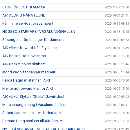
STORFÖRLUST I KALMAR
2020-11-02 16:30
AIK ALDRIG NÄRA I LUND
2020-10-24 21:41
Påmminelse Höstlovscampen!
2020-10-19 08:53
HÖGSBO STARKARE I VASALUNDSHALLEN
2020-10-18 15:05
Säsongens första seger för damerna
2020-10-12 09:53
AIK värvar forward från Fryshuset
2020-10-11 15:49
AIK Basket Höstlovscamp
2020-10-09 16:30
AIK Basket söker skribent
2020-10-06 11:46
Ingrid Widolf förlänger med AIK!
2020-10-03 11:44
Felica Hagman stannar i AIK!
2020-10-03 10:30
Meriterad forward klar för AIK!
2020-10-02 15:00
AIK värvar Styliani "Stella" Gavriilidou!
2020-10-02 09:03
Matcharrangemang i Vasalundshallen
2020-10-02 02:11
Supertalangen ansluter till Herrlaget!
2020-09-26 18:00
Ramme Haag ansluter till AIK Basket
2020-09-26 15:33
NYTT LÅNGT AVTAL MED ADIDAS FÖR AIK BASKET
2020-09-21 21:49