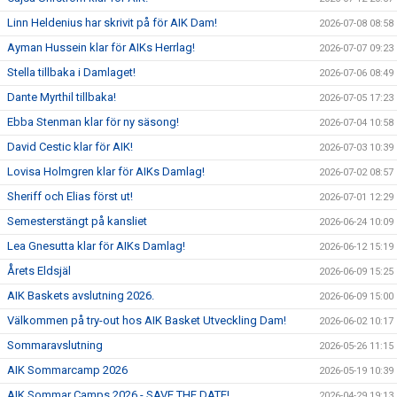
Linn Heldenius har skrivit på för AIK Dam!
2026-07-08 08:58
Ayman Hussein klar för AIKs Herrlag!
2026-07-07 09:23
Stella tillbaka i Damlaget!
2026-07-06 08:49
Dante Myrthil tillbaka!
2026-07-05 17:23
Ebba Stenman klar för ny säsong!
2026-07-04 10:58
David Cestic klar för AIK!
2026-07-03 10:39
Lovisa Holmgren klar för AIKs Damlag!
2026-07-02 08:57
Sheriff och Elias först ut!
2026-07-01 12:29
Semesterstängt på kansliet
2026-06-24 10:09
Lea Gnesutta klar för AIKs Damlag!
2026-06-12 15:19
Årets Eldsjäl
2026-06-09 15:25
AIK Baskets avslutning 2026.
2026-06-09 15:00
Välkommen på try-out hos AIK Basket Utveckling Dam!
2026-06-02 10:17
Sommaravslutning
2026-05-26 11:15
AIK Sommarcamp 2026
2026-05-19 10:39
AIK Sommar Camps 2026 - SAVE THE DATE!
2026-04-29 19:13