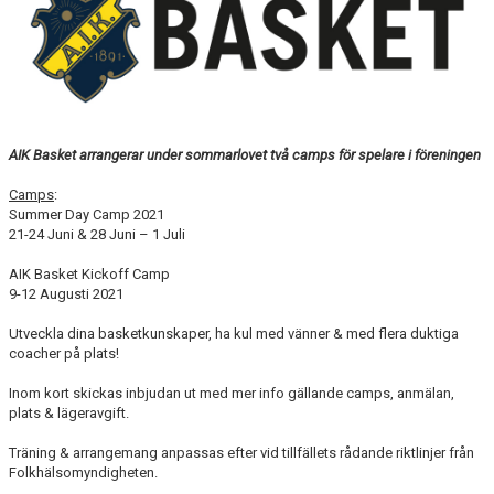
AVGIFTER
BLI MEDLEM
FRITIDSKORTET
AIK Basket arrangerar under sommarlovet två camps för spelare i föreningen
PARTNERS
Camps
:
KÖP BILJETTER
Summer Day Camp 2021
21-24 Juni & 28 Juni – 1 Juli
SHOP
AIK Basket Kickoff Camp
9-12 Augusti 2021
AIK.SE
Utveckla dina basketkunskaper, ha kul med vänner & med flera duktiga
coacher på plats!
Inom kort skickas inbjudan ut med mer info gällande camps, anmälan,
plats & lägeravgift.
Träning & arrangemang anpassas efter vid tillfällets rådande riktlinjer från
Folkhälsomyndigheten.