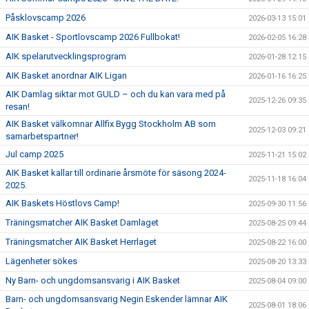
Påsklovscamp 2026
2026-03-13 15:01
AIK Basket - Sportlovscamp 2026 Fullbokat!
2026-02-05 16:28
AIK spelarutvecklingsprogram
2026-01-28 12:15
AIK Basket anordnar AIK Ligan
2026-01-16 16:25
AIK Damlag siktar mot GULD – och du kan vara med på
2025-12-26 09:35
resan!
AIK Basket välkomnar Allfix Bygg Stockholm AB som
2025-12-03 09:21
samarbetspartner!
Jul camp 2025
2025-11-21 15:02
AIK Basket kallar till ordinarie årsmöte för säsong 2024-
2025-11-18 16:04
2025.
AIK Baskets Höstlovs Camp!
2025-09-30 11:56
Träningsmatcher AIK Basket Damlaget
2025-08-25 09:44
Träningsmatcher AIK Basket Herrlaget
2025-08-22 16:00
Lägenheter sökes
2025-08-20 13:33
Ny Barn- och ungdomsansvarig i AIK Basket
2025-08-04 09:00
Barn- och ungdomsansvarig Negin Eskender lämnar AIK
2025-08-01 18:06