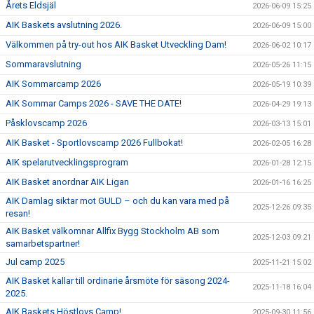
Årets Eldsjäl
2026-06-09 15:25
AIK Baskets avslutning 2026.
2026-06-09 15:00
Välkommen på try-out hos AIK Basket Utveckling Dam!
2026-06-02 10:17
Sommaravslutning
2026-05-26 11:15
AIK Sommarcamp 2026
2026-05-19 10:39
AIK Sommar Camps 2026 - SAVE THE DATE!
2026-04-29 19:13
Påsklovscamp 2026
2026-03-13 15:01
AIK Basket - Sportlovscamp 2026 Fullbokat!
2026-02-05 16:28
AIK spelarutvecklingsprogram
2026-01-28 12:15
AIK Basket anordnar AIK Ligan
2026-01-16 16:25
AIK Damlag siktar mot GULD – och du kan vara med på
2025-12-26 09:35
resan!
AIK Basket välkomnar Allfix Bygg Stockholm AB som
2025-12-03 09:21
samarbetspartner!
Jul camp 2025
2025-11-21 15:02
AIK Basket kallar till ordinarie årsmöte för säsong 2024-
2025-11-18 16:04
2025.
AIK Baskets Höstlovs Camp!
2025-09-30 11:56