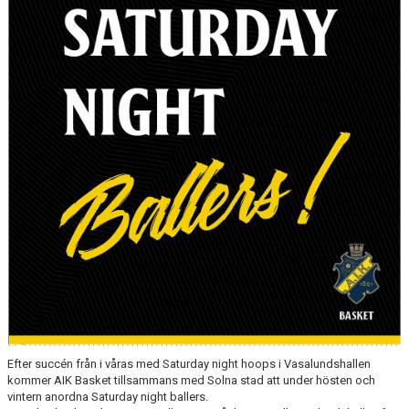
AVGIFTER
BLI MEDLEM
FRITIDSKORTET
PARTNERS
KÖP BILJETTER
SHOP
AIK.SE
Efter succén från i våras med Saturday night hoops i Vasalundshallen
kommer AIK Basket tillsammans med Solna stad att under hösten och
vintern anordna Saturday night ballers.