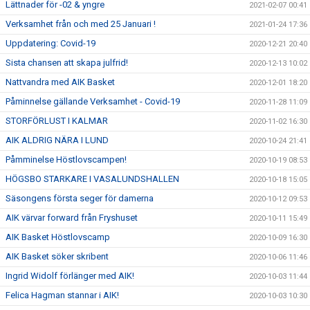
Lättnader för -02 & yngre
2021-02-07 00:41
Verksamhet från och med 25 Januari !
2021-01-24 17:36
Uppdatering: Covid-19
2020-12-21 20:40
Sista chansen att skapa julfrid!
2020-12-13 10:02
Nattvandra med AIK Basket
2020-12-01 18:20
Påminnelse gällande Verksamhet - Covid-19
2020-11-28 11:09
STORFÖRLUST I KALMAR
2020-11-02 16:30
AIK ALDRIG NÄRA I LUND
2020-10-24 21:41
Påmminelse Höstlovscampen!
2020-10-19 08:53
HÖGSBO STARKARE I VASALUNDSHALLEN
2020-10-18 15:05
Säsongens första seger för damerna
2020-10-12 09:53
AIK värvar forward från Fryshuset
2020-10-11 15:49
AIK Basket Höstlovscamp
2020-10-09 16:30
AIK Basket söker skribent
2020-10-06 11:46
Ingrid Widolf förlänger med AIK!
2020-10-03 11:44
Felica Hagman stannar i AIK!
2020-10-03 10:30