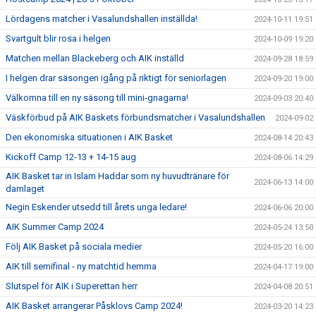
Lördagens matcher i Vasalundshallen inställda!
2024-10-11 19:51
Svartgult blir rosa i helgen
2024-10-09 19:20
Matchen mellan Blackeberg och AIK inställd
2024-09-28 18:59
I helgen drar säsongen igång på riktigt för seniorlagen
2024-09-20 19:00
Välkomna till en ny säsong till mini-gnagarna!
2024-09-03 20:40
Väskförbud på AIK Baskets förbundsmatcher i Vasalundshallen
2024-09-02
Den ekonomiska situationen i AIK Basket
2024-08-14 20:43
Kickoff Camp 12-13 + 14-15 aug
2024-08-06 14:29
AIK Basket tar in Islam Haddar som ny huvudtränare för
2024-06-13 14:00
damlaget
Negin Eskender utsedd till årets unga ledare!
2024-06-06 20:00
AIK Summer Camp 2024
2024-05-24 13:50
Följ AIK Basket på sociala medier
2024-05-20 16:00
AIK till semifinal - ny matchtid hemma
2024-04-17 19:00
Slutspel för AIK i Superettan herr
2024-04-08 20:51
AIK Basket arrangerar Påsklovs Camp 2024!
2024-03-20 14:23