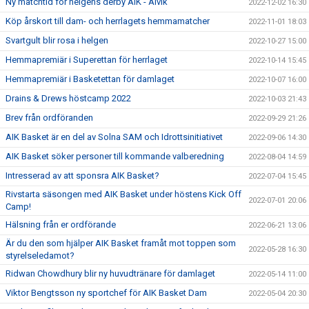
Ny matchtid för helgens derby AIK - Alvik
2022-12-02 16:30
Köp årskort till dam- och herrlagets hemmamatcher
2022-11-01 18:03
Svartgult blir rosa i helgen
2022-10-27 15:00
Hemmapremiär i Superettan för herrlaget
2022-10-14 15:45
Hemmapremiär i Basketettan för damlaget
2022-10-07 16:00
Drains & Drews höstcamp 2022
2022-10-03 21:43
Brev från ordföranden
2022-09-29 21:26
AIK Basket är en del av Solna SAM och Idrottsinitiativet
2022-09-06 14:30
AIK Basket söker personer till kommande valberedning
2022-08-04 14:59
Intresserad av att sponsra AIK Basket?
2022-07-04 15:45
Rivstarta säsongen med AIK Basket under höstens Kick Off
2022-07-01 20:06
Camp!
Hälsning från er ordförande
2022-06-21 13:06
Är du den som hjälper AIK Basket framåt mot toppen som
2022-05-28 16:30
styrelseledamot?
Ridwan Chowdhury blir ny huvudtränare för damlaget
2022-05-14 11:00
Viktor Bengtsson ny sportchef för AIK Basket Dam
2022-05-04 20:30