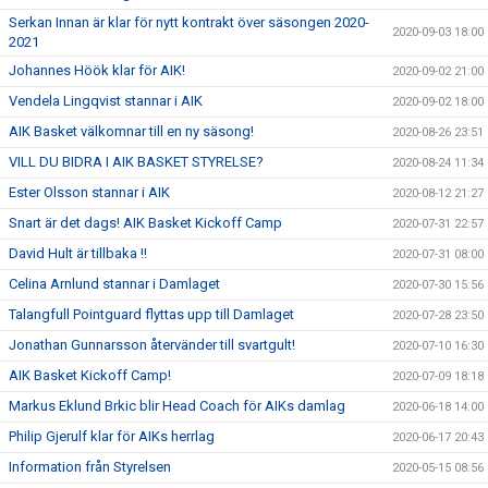
Serkan Innan är klar för nytt kontrakt över säsongen 2020-
2020-09-03 18:00
2021
Johannes Höök klar för AIK!
2020-09-02 21:00
Vendela Lingqvist stannar i AIK
2020-09-02 18:00
AIK Basket välkomnar till en ny säsong!
2020-08-26 23:51
VILL DU BIDRA I AIK BASKET STYRELSE?
2020-08-24 11:34
Ester Olsson stannar i AIK
2020-08-12 21:27
Snart är det dags! AIK Basket Kickoff Camp
2020-07-31 22:57
David Hult är tillbaka !!
2020-07-31 08:00
Celina Arnlund stannar i Damlaget
2020-07-30 15:56
Talangfull Pointguard flyttas upp till Damlaget
2020-07-28 23:50
Jonathan Gunnarsson återvänder till svartgult!
2020-07-10 16:30
AIK Basket Kickoff Camp!
2020-07-09 18:18
Markus Eklund Brkic blir Head Coach för AIKs damlag
2020-06-18 14:00
Philip Gjerulf klar för AIKs herrlag
2020-06-17 20:43
Information från Styrelsen
2020-05-15 08:56