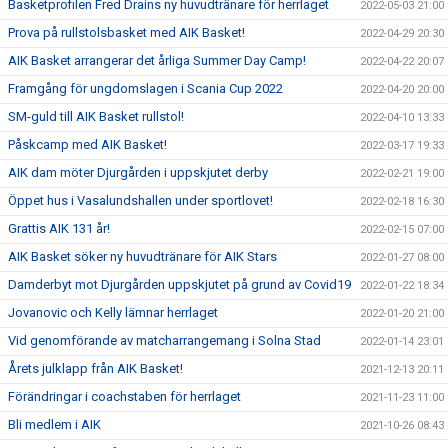
Basketprofilen Fred Drains ny huvudtränare för herrlaget
2022-05-03 21:00
Prova på rullstolsbasket med AIK Basket!
2022-04-29 20:30
AIK Basket arrangerar det årliga Summer Day Camp!
2022-04-22 20:07
Framgång för ungdomslagen i Scania Cup 2022
2022-04-20 20:00
SM-guld till AIK Basket rullstol!
2022-04-10 13:33
Påskcamp med AIK Basket!
2022-03-17 19:33
AIK dam möter Djurgården i uppskjutet derby
2022-02-21 19:00
Öppet hus i Vasalundshallen under sportlovet!
2022-02-18 16:30
Grattis AIK 131 år!
2022-02-15 07:00
AIK Basket söker ny huvudtränare för AIK Stars
2022-01-27 08:00
Damderbyt mot Djurgården uppskjutet på grund av Covid19
2022-01-22 18:34
Jovanovic och Kelly lämnar herrlaget
2022-01-20 21:00
Vid genomförande av matcharrangemang i Solna Stad
2022-01-14 23:01
Årets julklapp från AIK Basket!
2021-12-13 20:11
Förändringar i coachstaben för herrlaget
2021-11-23 11:00
Bli medlem i AIK
2021-10-26 08:43