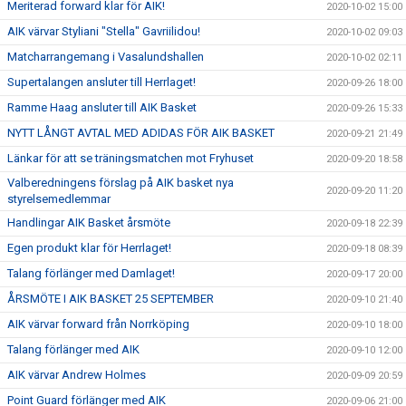
Meriterad forward klar för AIK!
2020-10-02 15:00
AIK värvar Styliani "Stella" Gavriilidou!
2020-10-02 09:03
Matcharrangemang i Vasalundshallen
2020-10-02 02:11
Supertalangen ansluter till Herrlaget!
2020-09-26 18:00
Ramme Haag ansluter till AIK Basket
2020-09-26 15:33
NYTT LÅNGT AVTAL MED ADIDAS FÖR AIK BASKET
2020-09-21 21:49
Länkar för att se träningsmatchen mot Fryhuset
2020-09-20 18:58
Valberedningens förslag på AIK basket nya
2020-09-20 11:20
styrelsemedlemmar
Handlingar AIK Basket årsmöte
2020-09-18 22:39
Egen produkt klar för Herrlaget!
2020-09-18 08:39
Talang förlänger med Damlaget!
2020-09-17 20:00
ÅRSMÖTE I AIK BASKET 25 SEPTEMBER
2020-09-10 21:40
AIK värvar forward från Norrköping
2020-09-10 18:00
Talang förlänger med AIK
2020-09-10 12:00
AIK värvar Andrew Holmes
2020-09-09 20:59
Point Guard förlänger med AIK
2020-09-06 21:00