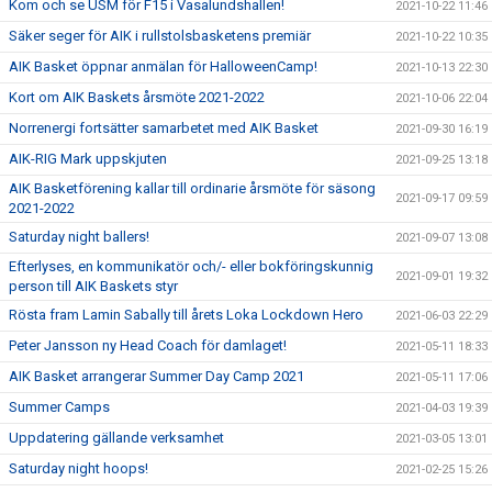
Kom och se USM för F15 i Vasalundshallen!
2021-10-22 11:46
Säker seger för AIK i rullstolsbasketens premiär
2021-10-22 10:35
AIK Basket öppnar anmälan för HalloweenCamp!
2021-10-13 22:30
Kort om AIK Baskets årsmöte 2021-2022
2021-10-06 22:04
Norrenergi fortsätter samarbetet med AIK Basket
2021-09-30 16:19
AIK-RIG Mark uppskjuten
2021-09-25 13:18
AIK Basketförening kallar till ordinarie årsmöte för säsong
2021-09-17 09:59
2021-2022
Saturday night ballers!
2021-09-07 13:08
Efterlyses, en kommunikatör och/- eller bokföringskunnig
2021-09-01 19:32
person till AIK Baskets styr
Rösta fram Lamin Sabally till årets Loka Lockdown Hero
2021-06-03 22:29
Peter Jansson ny Head Coach för damlaget!
2021-05-11 18:33
AIK Basket arrangerar Summer Day Camp 2021
2021-05-11 17:06
Summer Camps
2021-04-03 19:39
Uppdatering gällande verksamhet
2021-03-05 13:01
Saturday night hoops!
2021-02-25 15:26