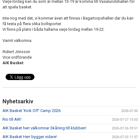
Varje lördag kan du som är mellan 13-19 år komma till Vasalundshallen för
att spela basket.
Inte nog med det, vi kommer även att finnas i Bagartorpshallen där du kan
få testa på flera olika bollsporter.
Vi finns på plats i båda hallarna varje lördag mellan 19-22.
Varmt välkomna.
Robert Jönsson
Vice ordförande
AIK Basket
Nyhetsarkiv
AIK Basket ‘Kick Off’ Camp 2026
2026-07-30
Rio till AIK!
2026-07-27 15:03
AIK Basket herr välkomnar Skåning till klubben!
2026-07-26 09:51
AIK Basket Herr bygger vidare!
2026-07-25 11:07