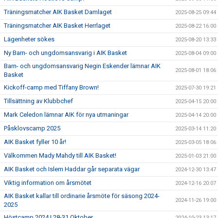
Träningsmatcher AIK Basket Damlaget
2025-08-25 09:44
Träningsmatcher AIK Basket Herrlaget
2025-08-22 16:00
Lägenheter sökes
2025-08-20 13:33
Ny Barn- och ungdomsansvarig i AIK Basket
2025-08-04 09:00
Barn- och ungdomsansvarig Negin Eskender lämnar AIK
2025-08-01 18:06
Basket
Kickoff-camp med Tiffany Brown!
2025-07-30 19:21
Tillsättning av Klubbchef
2025-04-15 20:00
Mark Celedon lämnar AIK för nya utmaningar
2025-04-14 20:00
Påsklovscamp 2025
2025-03-14 11:20
AIK Basket fyller 10 år!
2025-03-05 18:06
Välkommen Mady Mahdy till AIK Basket!
2025-01-03 21:00
AIK Basket och Islem Haddar går separata vägar
2024-12-30 13:47
Viktig information om årsmötet
2024-12-16 20:07
AIK Basket kallar till ordinarie årsmöte för säsong 2024-
2024-11-26 19:00
2025
Höstcamp 2024 | 28-31 Oktober
2024-10-23 13:17