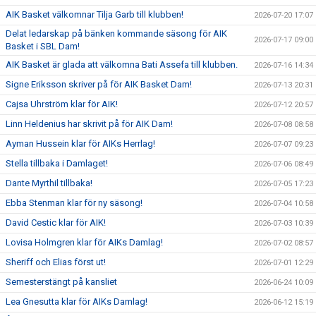
AIK Basket välkomnar Tilja Garb till klubben!
2026-07-20 17:07
Delat ledarskap på bänken kommande säsong för AIK
2026-07-17 09:00
Basket i SBL Dam!
AIK Basket är glada att välkomna Bati Assefa till klubben.
2026-07-16 14:34
Signe Eriksson skriver på för AIK Basket Dam!
2026-07-13 20:31
Cajsa Uhrström klar för AIK!
2026-07-12 20:57
Linn Heldenius har skrivit på för AIK Dam!
2026-07-08 08:58
Ayman Hussein klar för AIKs Herrlag!
2026-07-07 09:23
Stella tillbaka i Damlaget!
2026-07-06 08:49
Dante Myrthil tillbaka!
2026-07-05 17:23
Ebba Stenman klar för ny säsong!
2026-07-04 10:58
David Cestic klar för AIK!
2026-07-03 10:39
Lovisa Holmgren klar för AIKs Damlag!
2026-07-02 08:57
Sheriff och Elias först ut!
2026-07-01 12:29
Semesterstängt på kansliet
2026-06-24 10:09
Lea Gnesutta klar för AIKs Damlag!
2026-06-12 15:19