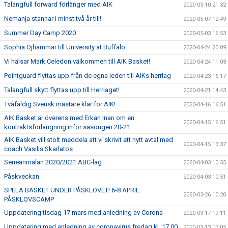
Talangfull forward förlänger med AIK
2020-05-10 21:32
Nemanja stannar i minst två år till!
2020-05-07 12:49
Summer Day Camp 2020
2020-05-03 16:53
Sophia Ojhammar till University at Buffalo
2020-04-24 20:09
Vi hälsar Mark Celedon välkommen till AIK Basket!
2020-04-24 11:03
Pointguard flyttas upp från de egna leden till AIKs herrlag
2020-04-23 16:17
Talangfull skytt flyttas upp till Herrlaget!
2020-04-21 14:43
Tvåfaldig Svensk mästare klar för AIK!
2020-04-16 16:51
AIK Basket är överens med Erkan Inan om en
2020-04-15 16:51
kontraktsförlängning inför säsongen 20-21.
AIK Basket vill stolt meddela att vi skrivit ett nytt avtal med
2020-04-15 13:37
coach Vasilis Skarlatos
Serieanmälan 2020/2021 ABC-lag
2020-04-03 10:55
Påskveckan
2020-04-03 10:51
SPELA BASKET UNDER PÅSKLOVET! 6-8 APRIL
2020-03-26 10:20
PÅSKLOVSCAMP
Uppdatering tisdag 17 mars med anledning av Corona
2020-03-17 17:11
Uppdatering med anledning av coronavirus fredag kl. 17.00
2020-03-13 17:05