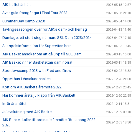
AIK-häftet är här!
2023-05-18 12:57
Svartgula framgångar i Final Four 2023
2023-05-08 21:10
Summer Day Camp 2023!
2023-05-04 14:08
Tävlingssäsongen över för AIK:s dam- och herrlag
2023-04-13 11:40
Damlaget ett stort steg närmare SBL Dam 2023/2024
2023-04-07 17:45
Slutspelsinformation för Superettan herr
2023-04-03 19:45
AIK Basket ansöker om att gå upp till SBL Dam
2023-03-15 15:00
AIK Basket vinner Basketettan dam norra!
2023-03-11 18:35
Sportlovscamp 2023 with Fred and Drew
2023-02-02 13:32
Öppet hus i Vasalundshallen
2022-12-26 21:00
Kort om AIK Baskets årsmöte 2022
2022-12-21 20:45
Här kommer årets julklapp från AIK Basket!
2022-12-20 22:55
Inför årsmötet
2022-12-14 15:31
Julavslutning med AIK Basket!
2022-12-09 09:10
AIK Basket kallar till ordinarie årsmöte för säsong 2022-
2022-12-05 18:30
2023