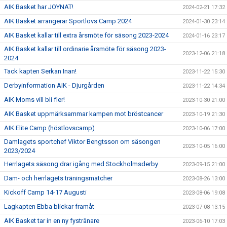
AIK Basket har JOYNAT!
2024-02-21 17:32
AIK Basket arrangerar Sportlovs Camp 2024
2024-01-30 23:14
AIK Basket kallar till extra årsmöte för säsong 2023-2024
2024-01-16 23:17
AIK Basket kallar till ordinarie årsmöte för säsong 2023-
2023-12-06 21:18
2024
Tack kapten Serkan Inan!
2023-11-22 15:30
Derbyinformation AIK - Djurgården
2023-11-22 14:34
AIK Moms vill bli fler!
2023-10-30 21:00
AIK Basket uppmärksammar kampen mot bröstcancer
2023-10-19 21:30
AIK Elite Camp (höstlovscamp)
2023-10-06 17:00
Damlagets sportchef Viktor Bengtsson om säsongen
2023-10-05 16:00
2023/2024
Herrlagets säsong drar igång med Stockholmsderby
2023-09-15 21:00
Dam- och herrlagets träningsmatcher
2023-08-26 13:00
Kickoff Camp 14-17 Augusti
2023-08-06 19:08
Lagkapten Ebba blickar framåt
2023-07-08 13:15
AIK Basket tar in en ny fystränare
2023-06-10 17:03