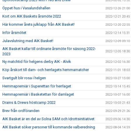
2023-02-02 13:32
Öppet hus i Vasalundshallen
2022-12-26 21:00
Kort om AIK Baskets årsmöte 2022
2022-12-21 20:45
Här kommer årets julklapp från AIK Basket!
2022-12-20 22:55
Inför årsmötet
2022-12-14 15:31
Julavslutning med AIK Basket!
2022-12-09 09:10
AIK Basket kallar till ordinarie årsmöte för säsong 2022-
2022-12-05 18:30
2023
Ny matchtid för helgens derby AIK - Alvik
2022-12-02 16:30
Köp årskort till dam- och herrlagets hemmamatcher
2022-11-01 18:03
Svartgult blir rosa i helgen
2022-10-27 15:00
Hemmapremiär i Superettan för herrlaget
2022-10-14 15:45
Hemmapremiär i Basketettan för damlaget
2022-10-07 16:00
Drains & Drews höstcamp 2022
2022-10-03 21:43
Brev från ordföranden
2022-09-29 21:26
AIK Basket är en del av Solna SAM och Idrottsinitiativet
2022-09-06 14:30
AIK Basket söker personer till kommande valberedning
2022-08-04 14:59