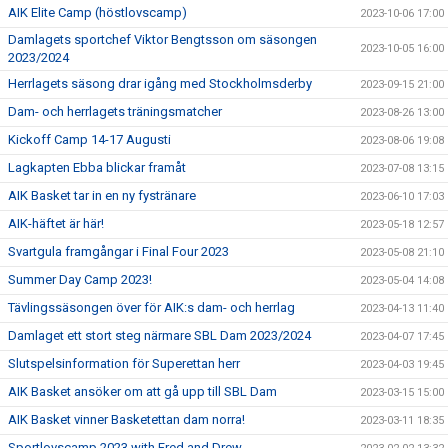
AIK Elite Camp (höstlovscamp)
2023-10-06 17:00
Damlagets sportchef Viktor Bengtsson om säsongen
2023-10-05 16:00
2023/2024
Herrlagets säsong drar igång med Stockholmsderby
2023-09-15 21:00
Dam- och herrlagets träningsmatcher
2023-08-26 13:00
Kickoff Camp 14-17 Augusti
2023-08-06 19:08
Lagkapten Ebba blickar framåt
2023-07-08 13:15
AIK Basket tar in en ny fystränare
2023-06-10 17:03
AIK-häftet är här!
2023-05-18 12:57
Svartgula framgångar i Final Four 2023
2023-05-08 21:10
Summer Day Camp 2023!
2023-05-04 14:08
Tävlingssäsongen över för AIK:s dam- och herrlag
2023-04-13 11:40
Damlaget ett stort steg närmare SBL Dam 2023/2024
2023-04-07 17:45
Slutspelsinformation för Superettan herr
2023-04-03 19:45
AIK Basket ansöker om att gå upp till SBL Dam
2023-03-15 15:00
AIK Basket vinner Basketettan dam norra!
2023-03-11 18:35
Sportlovscamp 2023 with Fred and Drew