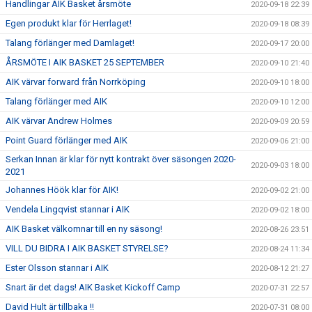
Handlingar AIK Basket årsmöte
2020-09-18 22:39
Egen produkt klar för Herrlaget!
2020-09-18 08:39
Talang förlänger med Damlaget!
2020-09-17 20:00
ÅRSMÖTE I AIK BASKET 25 SEPTEMBER
2020-09-10 21:40
AIK värvar forward från Norrköping
2020-09-10 18:00
Talang förlänger med AIK
2020-09-10 12:00
AIK värvar Andrew Holmes
2020-09-09 20:59
Point Guard förlänger med AIK
2020-09-06 21:00
Serkan Innan är klar för nytt kontrakt över säsongen 2020-
2020-09-03 18:00
2021
Johannes Höök klar för AIK!
2020-09-02 21:00
Vendela Lingqvist stannar i AIK
2020-09-02 18:00
AIK Basket välkomnar till en ny säsong!
2020-08-26 23:51
VILL DU BIDRA I AIK BASKET STYRELSE?
2020-08-24 11:34
Ester Olsson stannar i AIK
2020-08-12 21:27
Snart är det dags! AIK Basket Kickoff Camp
2020-07-31 22:57
David Hult är tillbaka !!
2020-07-31 08:00