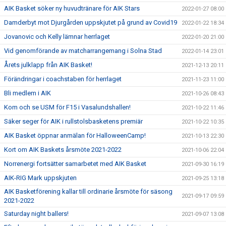
AIK Basket söker ny huvudtränare för AIK Stars
2022-01-27 08:00
Damderbyt mot Djurgården uppskjutet på grund av Covid19
2022-01-22 18:34
Jovanovic och Kelly lämnar herrlaget
2022-01-20 21:00
Vid genomförande av matcharrangemang i Solna Stad
2022-01-14 23:01
Årets julklapp från AIK Basket!
2021-12-13 20:11
Förändringar i coachstaben för herrlaget
2021-11-23 11:00
Bli medlem i AIK
2021-10-26 08:43
Kom och se USM för F15 i Vasalundshallen!
2021-10-22 11:46
Säker seger för AIK i rullstolsbasketens premiär
2021-10-22 10:35
AIK Basket öppnar anmälan för HalloweenCamp!
2021-10-13 22:30
Kort om AIK Baskets årsmöte 2021-2022
2021-10-06 22:04
Norrenergi fortsätter samarbetet med AIK Basket
2021-09-30 16:19
AIK-RIG Mark uppskjuten
2021-09-25 13:18
AIK Basketförening kallar till ordinarie årsmöte för säsong
2021-09-17 09:59
2021-2022
Saturday night ballers!
2021-09-07 13:08