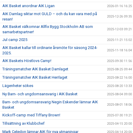
AIK Basket anordnar AIK Ligan
2026-01-16 16:25
AIK Damlag siktar mot GULD – och du kan vara med på
2025-12-26 09:35
resan!
AIK Basket välkomnar Allfix Bygg Stockholm AB som
2025-12-03 09:21
samarbetspartner!
Jul camp 2025
2025-11-21 15:02
AIK Basket kallar till ordinarie årsmöte för säsong 2024-
2025-11-18 16:04
2025.
AIK Baskets Höstlovs Camp!
2025-09-30 11:56
Träningsmatcher AIK Basket Damlaget
2025-08-25 09:44
Träningsmatcher AIK Basket Herrlaget
2025-08-22 16:00
Lägenheter sökes
2025-08-20 13:33
Ny Barn- och ungdomsansvarig i AIK Basket
2025-08-04 09:00
Barn- och ungdomsansvarig Negin Eskender lämnar AIK
2025-08-01 18:06
Basket
Kickoff-camp med Tiffany Brown!
2025-07-30 19:21
Tillsättning av Klubbchef
2025-04-15 20:00
Mark Celedon lämnar AIK för nya utmaningar
2025-04-14 20:00