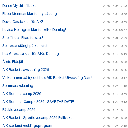
Dante Myrthil tillbaka!
2026-07-05 17:23
Ebba Stenman klar för ny säsong!
2026-07-04 10:58
David Cestic klar för AIK!
2026-07-03 10:39
Lovisa Holmgren klar för AIKs Damlag!
2026-07-02 08:57
Sheriff och Elias först ut!
2026-07-01 12:29
Semesterstängt på kansliet
2026-06-24 10:09
Lea Gnesutta klar för AIKs Damlag!
2026-06-12 15:19
Årets Eldsjäl
2026-06-09 15:25
AIK Baskets avslutning 2026.
2026-06-09 15:00
Välkommen på try-out hos AIK Basket Utveckling Dam!
2026-06-02 10:17
Sommaravslutning
2026-05-26 11:15
AIK Sommarcamp 2026
2026-05-19 10:39
AIK Sommar Camps 2026 - SAVE THE DATE!
2026-04-29 19:13
Påsklovscamp 2026
2026-03-13 15:01
AIK Basket - Sportlovscamp 2026 Fullbokat!
2026-02-05 16:28
AIK spelarutvecklingsprogram
2026-01-28 12:15