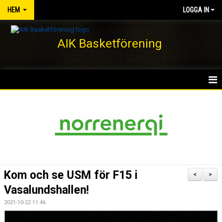
HEM
LOGGA IN
AIK Basketförening
HEM
NYHETER
KLUBBEN
KONTAKT
Kom och se USM för F15 i
<
>
DOKUMENT
Vasalundshallen!
2021-10-22 11:46
VÅRA LAG/TRÄNARE