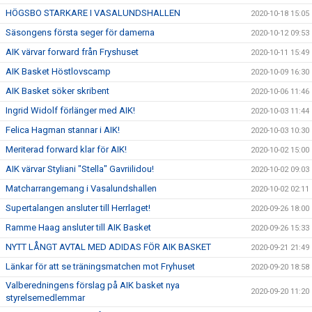
HÖGSBO STARKARE I VASALUNDSHALLEN
2020-10-18 15:05
Säsongens första seger för damerna
2020-10-12 09:53
AIK värvar forward från Fryshuset
2020-10-11 15:49
AIK Basket Höstlovscamp
2020-10-09 16:30
AIK Basket söker skribent
2020-10-06 11:46
Ingrid Widolf förlänger med AIK!
2020-10-03 11:44
Felica Hagman stannar i AIK!
2020-10-03 10:30
Meriterad forward klar för AIK!
2020-10-02 15:00
AIK värvar Styliani "Stella" Gavriilidou!
2020-10-02 09:03
Matcharrangemang i Vasalundshallen
2020-10-02 02:11
Supertalangen ansluter till Herrlaget!
2020-09-26 18:00
Ramme Haag ansluter till AIK Basket
2020-09-26 15:33
NYTT LÅNGT AVTAL MED ADIDAS FÖR AIK BASKET
2020-09-21 21:49
Länkar för att se träningsmatchen mot Fryhuset
2020-09-20 18:58
Valberedningens förslag på AIK basket nya
2020-09-20 11:20
styrelsemedlemmar