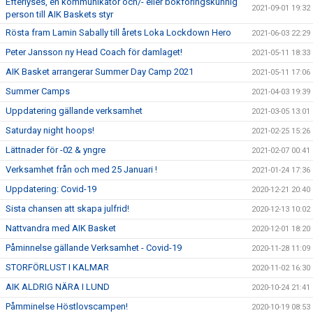
Efterlyses, en kommunikatör och/- eller bokföringskunnig
2021-09-01 19:32
person till AIK Baskets styr
Rösta fram Lamin Sabally till årets Loka Lockdown Hero
2021-06-03 22:29
Peter Jansson ny Head Coach för damlaget!
2021-05-11 18:33
AIK Basket arrangerar Summer Day Camp 2021
2021-05-11 17:06
Summer Camps
2021-04-03 19:39
Uppdatering gällande verksamhet
2021-03-05 13:01
Saturday night hoops!
2021-02-25 15:26
Lättnader för -02 & yngre
2021-02-07 00:41
Verksamhet från och med 25 Januari !
2021-01-24 17:36
Uppdatering: Covid-19
2020-12-21 20:40
Sista chansen att skapa julfrid!
2020-12-13 10:02
Nattvandra med AIK Basket
2020-12-01 18:20
Påminnelse gällande Verksamhet - Covid-19
2020-11-28 11:09
STORFÖRLUST I KALMAR
2020-11-02 16:30
AIK ALDRIG NÄRA I LUND
2020-10-24 21:41
Påmminelse Höstlovscampen!
2020-10-19 08:53