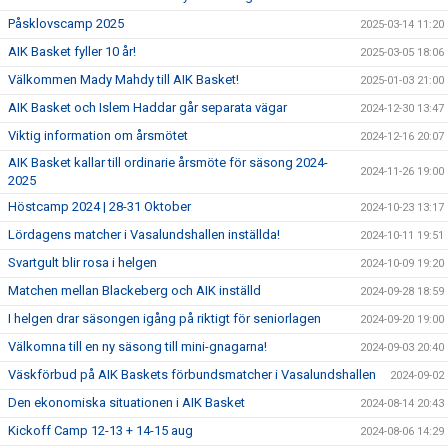
Påsklovscamp 2025
2025-03-14 11:20
AIK Basket fyller 10 år!
2025-03-05 18:06
Välkommen Mady Mahdy till AIK Basket!
2025-01-03 21:00
AIK Basket och Islem Haddar går separata vägar
2024-12-30 13:47
Viktig information om årsmötet
2024-12-16 20:07
AIK Basket kallar till ordinarie årsmöte för säsong 2024-
2024-11-26 19:00
2025
Höstcamp 2024 | 28-31 Oktober
2024-10-23 13:17
Lördagens matcher i Vasalundshallen inställda!
2024-10-11 19:51
Svartgult blir rosa i helgen
2024-10-09 19:20
Matchen mellan Blackeberg och AIK inställd
2024-09-28 18:59
I helgen drar säsongen igång på riktigt för seniorlagen
2024-09-20 19:00
Välkomna till en ny säsong till mini-gnagarna!
2024-09-03 20:40
Väskförbud på AIK Baskets förbundsmatcher i Vasalundshallen
2024-09-02
Den ekonomiska situationen i AIK Basket
2024-08-14 20:43
Kickoff Camp 12-13 + 14-15 aug
2024-08-06 14:29