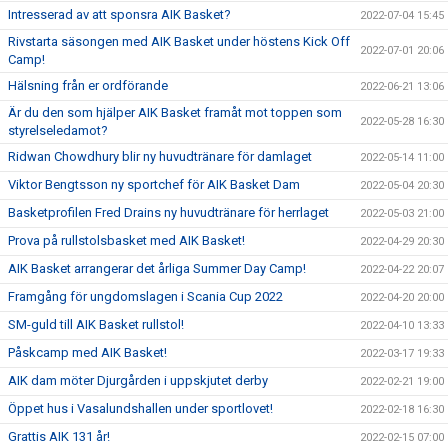
Intresserad av att sponsra AIK Basket?
2022-07-04 15:45
Rivstarta säsongen med AIK Basket under höstens Kick Off
2022-07-01 20:06
Camp!
Hälsning från er ordförande
2022-06-21 13:06
Är du den som hjälper AIK Basket framåt mot toppen som
2022-05-28 16:30
styrelseledamot?
Ridwan Chowdhury blir ny huvudtränare för damlaget
2022-05-14 11:00
Viktor Bengtsson ny sportchef för AIK Basket Dam
2022-05-04 20:30
Basketprofilen Fred Drains ny huvudtränare för herrlaget
2022-05-03 21:00
Prova på rullstolsbasket med AIK Basket!
2022-04-29 20:30
AIK Basket arrangerar det årliga Summer Day Camp!
2022-04-22 20:07
Framgång för ungdomslagen i Scania Cup 2022
2022-04-20 20:00
SM-guld till AIK Basket rullstol!
2022-04-10 13:33
Påskcamp med AIK Basket!
2022-03-17 19:33
AIK dam möter Djurgården i uppskjutet derby
2022-02-21 19:00
Öppet hus i Vasalundshallen under sportlovet!
2022-02-18 16:30
Grattis AIK 131 år!
2022-02-15 07:00