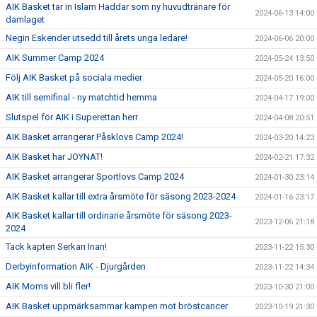
AIK Basket tar in Islam Haddar som ny huvudtränare för
2024-06-13 14:00
damlaget
Negin Eskender utsedd till årets unga ledare!
2024-06-06 20:00
AIK Summer Camp 2024
2024-05-24 13:50
Följ AIK Basket på sociala medier
2024-05-20 16:00
AIK till semifinal - ny matchtid hemma
2024-04-17 19:00
Slutspel för AIK i Superettan herr
2024-04-08 20:51
AIK Basket arrangerar Påsklovs Camp 2024!
2024-03-20 14:23
AIK Basket har JOYNAT!
2024-02-21 17:32
AIK Basket arrangerar Sportlovs Camp 2024
2024-01-30 23:14
AIK Basket kallar till extra årsmöte för säsong 2023-2024
2024-01-16 23:17
AIK Basket kallar till ordinarie årsmöte för säsong 2023-
2023-12-06 21:18
2024
Tack kapten Serkan Inan!
2023-11-22 15:30
Derbyinformation AIK - Djurgården
2023-11-22 14:34
AIK Moms vill bli fler!
2023-10-30 21:00
AIK Basket uppmärksammar kampen mot bröstcancer
2023-10-19 21:30