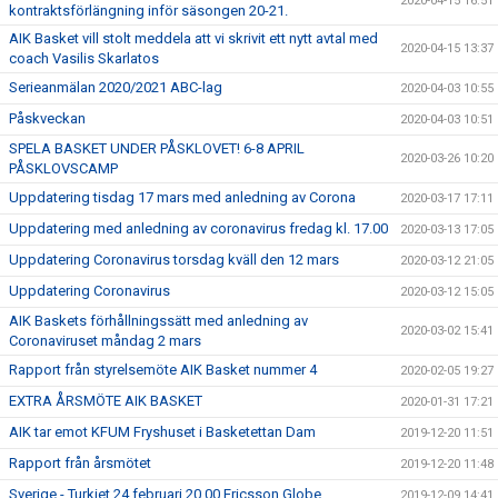
2020-04-15 16:51
kontraktsförlängning inför säsongen 20-21.
AIK Basket vill stolt meddela att vi skrivit ett nytt avtal med
2020-04-15 13:37
coach Vasilis Skarlatos
Serieanmälan 2020/2021 ABC-lag
2020-04-03 10:55
Påskveckan
2020-04-03 10:51
SPELA BASKET UNDER PÅSKLOVET! 6-8 APRIL
2020-03-26 10:20
PÅSKLOVSCAMP
Uppdatering tisdag 17 mars med anledning av Corona
2020-03-17 17:11
Uppdatering med anledning av coronavirus fredag kl. 17.00
2020-03-13 17:05
Uppdatering Coronavirus torsdag kväll den 12 mars
2020-03-12 21:05
Uppdatering Coronavirus
2020-03-12 15:05
AIK Baskets förhållningssätt med anledning av
2020-03-02 15:41
Coronaviruset måndag 2 mars
Rapport från styrelsemöte AIK Basket nummer 4
2020-02-05 19:27
EXTRA ÅRSMÖTE AIK BASKET
2020-01-31 17:21
AIK tar emot KFUM Fryshuset i Basketettan Dam
2019-12-20 11:51
Rapport från årsmötet
2019-12-20 11:48
Sverige - Turkiet 24 februari 20.00 Ericsson Globe
2019-12-09 14:41