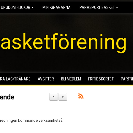
 UNGDOM FLICKOR
MINI-GNAGARNA
PARASPORT BASKET
asketförening
RA LAG/TRÄNARE
AVGIFTER
BLI MEDLEM
FRITIDSKORTET
PARTN
mande
<
>
alberedningen kommande verksamhetsår