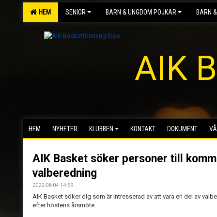
HEM
SENIOR
BARN & UNGDOM POJKAR
BARN &
AIK B
HEM
NYHETER
KLUBBEN
KONTAKT
DOKUMENT
VÅ
AIK Basket söker personer till kom
valberedning
2022-08-04 14:59
AIK Basket söker dig som är intresserad av att vara en del av v
efter höstens årsmöte.