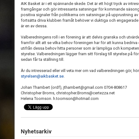
AIK Basket är i ett spännande skede. Det är ett högt tryck av intres
framgångar och gör intressanta satsningar för kommande säsong, e
positiva signaler från politikerna om satsningar på upprustning av
fortsätta driva klubben framåt behöver vi duktiga och engagerade p
är en av dessa.
Valberedningens roll i en förening är att delvis granska och utvär
framför allt att se vilka behov föreningen har för att kunna bedri
utifrån dessa behov hitta personer som är lämpliga och kompetenta
styrelse. Valberedningen lägger fram sitt förslag till styrelse 
sedan får ta ställning till.
Är du intresserad eller vill veta mer om vad valberedningen gör, hör a
styrelsen@aikbasket.se
.
Johan Thambert (ordf), jthambert@gmail.com 0704-808617
Christopher Broms, christopher.Broms@certezza.net
Helena Toomson. h.toomson@hotmail.com
Nyhetsarkiv