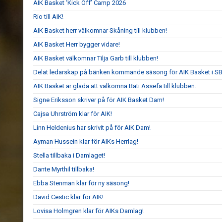
AIK Basket ‘Kick Off’ Camp 2026
Rio till AIK!
AIK Basket herr välkomnar Skåning till klubben!
AIK Basket Herr bygger vidare!
AIK Basket välkomnar Tilja Garb till klubben!
Delat ledarskap på bänken kommande säsong för AIK Basket i S
AIK Basket är glada att välkomna Bati Assefa till klubben.
Signe Eriksson skriver på för AIK Basket Dam!
Cajsa Uhrström klar för AIK!
Linn Heldenius har skrivit på för AIK Dam!
Ayman Hussein klar för AIKs Herrlag!
Stella tillbaka i Damlaget!
Dante Myrthil tillbaka!
Ebba Stenman klar för ny säsong!
David Cestic klar för AIK!
Lovisa Holmgren klar för AIKs Damlag!