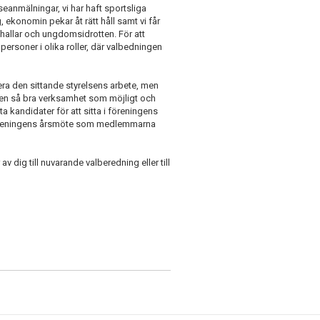
seanmälningar, vi har haft sportsliga
konomin pekar åt rätt håll samt vi får
 hallar och ungdomsidrotten. För att
ersoner i olika roller, där valbedningen
dera den sittande styrelsens arbete, men
va en så bra verksamhet som möjligt och
 kandidater för att sitta i föreningens
på föreningens årsmöte som medlemmarna
v dig till nuvarande valberedning eller till