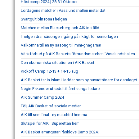
Höstcamp 2024 | 28-31 Oktober
Lördagens matcher i Vasalundshallen inställda!
Svartgult blir rosa i helgen
Matchen mellan Blackeberg och AIK inställd
I helgen drar säsongen igång på riktigt för seniorlagen
Välkomna till en ny säsong till mini-gnagarna!
Väskförbud på AIK Baskets förbundsmatcher i Vasalundshallen
Den ekonomiska situationen i AIK Basket
Kickoff Camp 12-13 + 14-15 aug
AIK Basket tar in Islam Haddar som ny huvudtränare för damlaget
Negin Eskender utsedd till årets unga ledare!
AIK Summer Camp 2024
Följ AIK Basket på sociala medier
AIK till semifinal - ny matchtid hemma
Slutspel för AIK i Superettan herr
AIK Basket arrangerar Påsklovs Camp 2024!