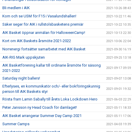
Bli medlem i AIK
2021-10-26 08:43
Kom och se USM för F15 i Vasalundshallen!
2021-10-22 11:46
Säker seger för AIK i rullstolsbasketens premiär
2021-10-22 10:35
AIK Basket öppnar anmälan för HalloweenCamp!
2021-10-13 22:30
Kort om AIK Baskets årsmöte 2021-2022
2021-10-06 22:04
Norrenergi fortsätter samarbetet med AIK Basket
2021-09-30 16:19
AIK-RIG Mark uppskjuten
2021-09-25 13:18
AIK Basketförening kallar till ordinarie årsmöte för säsong
2021-09-17 09:59
2021-2022
Saturday night ballers!
2021-09-07 13:08
Efterlyses, en kommunikatör och/- eller bokföringskunnig
2021-09-01 19:32
person till AIK Baskets styr
Rösta fram Lamin Sabally till årets Loka Lockdown Hero
2021-06-03 22:29
Peter Jansson ny Head Coach för damlaget!
2021-05-11 18:33
AIK Basket arrangerar Summer Day Camp 2021
2021-05-11 17:06
Summer Camps
2021-04-03 19:39