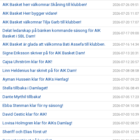
AIK Basket herr välkomnar Skåning till klubben!
2026-07-26 09:51
AIK Basket Herr bygger vidare!
2026-07-25 11:07
AIK Basket välkomnar Tilja Garb till klubben!
2026-07-20 17:07
Delat ledarskap på bänken kommande säsong för AIK
2026-07-17 09:00
Basket i SBL Dam!
AIK Basket är glada att välkomna Bati Assefa till klubben.
2026-07-16 14:34
Signe Eriksson skriver på för AIK Basket Dam!
2026-07-13 20:31
Cajsa Uhrström klar för AIK!
2026-07-12 20:57
Linn Heldenius har skrivit på för AIK Dam!
2026-07-08 08:58
Ayman Hussein klar för AIKs Herrlag!
2026-07-07 09:23
Stella tillbaka i Damlaget!
2026-07-06 08:49
Dante Myrthil tillbaka!
2026-07-05 17:23
Ebba Stenman klar för ny säsong!
2026-07-04 10:58
David Cestic klar för AIK!
2026-07-03 10:39
Lovisa Holmgren klar för AIKs Damlag!
2026-07-02 08:57
Sheriff och Elias först ut!
2026-07-01 12:29