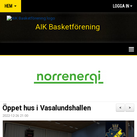
HEM
LOGGA IN
AIK Basketförening
HEM
NYHETER
KLUBBEN
KONTAKT
Öppet hus i Vasalundshallen
<
>
DOKUMENT
2022-12-26 21:00
VÅRA LAG/TRÄNARE