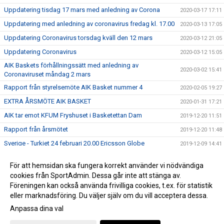
Uppdatering tisdag 17 mars med anledning av Corona
2020-03-17 17:11
Uppdatering med anledning av coronavirus fredag kl. 17.00
2020-03-13 17:05
Uppdatering Coronavirus torsdag kväll den 12 mars
2020-03-12 21:05
Uppdatering Coronavirus
2020-03-12 15:05
AIK Baskets förhållningssätt med anledning av
2020-03-02 15:41
Coronaviruset måndag 2 mars
Rapport från styrelsemöte AIK Basket nummer 4
2020-02-05 19:27
EXTRA ÅRSMÖTE AIK BASKET
2020-01-31 17:21
AIK tar emot KFUM Fryshuset i Basketettan Dam
2019-12-20 11:51
Rapport från årsmötet
2019-12-20 11:48
Sverige - Turkiet 24 februari 20.00 Ericsson Globe
2019-12-09 14:41
ÅRSMÖTE AIK BASKET 2019
2019-12-05 16:15
För att hemsidan ska fungera korrekt använder vi nödvändiga
ANMÄL DIG TILL SOMMARENS SVETTIGASTE LÄGER –
cookies från SportAdmin. Dessa går inte att stänga av.
2019-12-05 16:08
GNAGET BASKETBALL CAMP!
Föreningen kan också använda frivilliga cookies, t.ex. för statistik
eller marknadsföring. Du väljer själv om du vill acceptera dessa.
Anpassa dina val
Cookie-inställningar
Gå till Webbversion