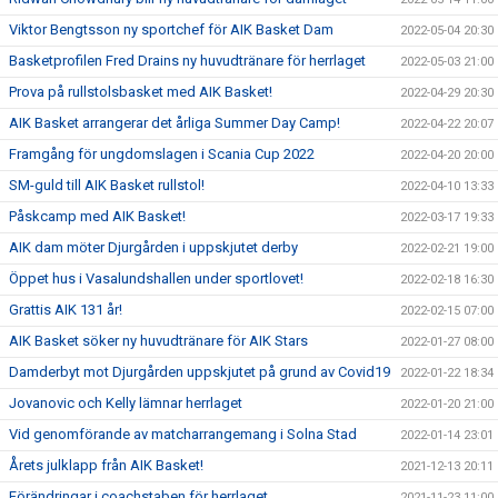
Viktor Bengtsson ny sportchef för AIK Basket Dam
2022-05-04 20:30
Basketprofilen Fred Drains ny huvudtränare för herrlaget
2022-05-03 21:00
Prova på rullstolsbasket med AIK Basket!
2022-04-29 20:30
AIK Basket arrangerar det årliga Summer Day Camp!
2022-04-22 20:07
Framgång för ungdomslagen i Scania Cup 2022
2022-04-20 20:00
SM-guld till AIK Basket rullstol!
2022-04-10 13:33
Påskcamp med AIK Basket!
2022-03-17 19:33
AIK dam möter Djurgården i uppskjutet derby
2022-02-21 19:00
Öppet hus i Vasalundshallen under sportlovet!
2022-02-18 16:30
Grattis AIK 131 år!
2022-02-15 07:00
AIK Basket söker ny huvudtränare för AIK Stars
2022-01-27 08:00
Damderbyt mot Djurgården uppskjutet på grund av Covid19
2022-01-22 18:34
Jovanovic och Kelly lämnar herrlaget
2022-01-20 21:00
Vid genomförande av matcharrangemang i Solna Stad
2022-01-14 23:01
Årets julklapp från AIK Basket!
2021-12-13 20:11
Förändringar i coachstaben för herrlaget
2021-11-23 11:00