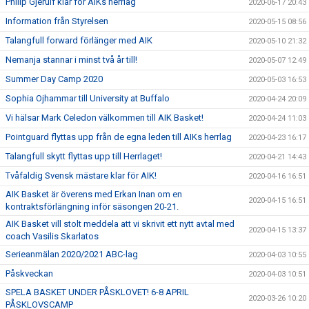
Philip Gjerulf klar för AIKs herrlag
2020-06-17 20:43
Information från Styrelsen
2020-05-15 08:56
Talangfull forward förlänger med AIK
2020-05-10 21:32
Nemanja stannar i minst två år till!
2020-05-07 12:49
Summer Day Camp 2020
2020-05-03 16:53
Sophia Ojhammar till University at Buffalo
2020-04-24 20:09
Vi hälsar Mark Celedon välkommen till AIK Basket!
2020-04-24 11:03
Pointguard flyttas upp från de egna leden till AIKs herrlag
2020-04-23 16:17
Talangfull skytt flyttas upp till Herrlaget!
2020-04-21 14:43
Tvåfaldig Svensk mästare klar för AIK!
2020-04-16 16:51
AIK Basket är överens med Erkan Inan om en
2020-04-15 16:51
kontraktsförlängning inför säsongen 20-21.
AIK Basket vill stolt meddela att vi skrivit ett nytt avtal med
2020-04-15 13:37
coach Vasilis Skarlatos
Serieanmälan 2020/2021 ABC-lag
2020-04-03 10:55
Påskveckan
2020-04-03 10:51
SPELA BASKET UNDER PÅSKLOVET! 6-8 APRIL
2020-03-26 10:20
PÅSKLOVSCAMP