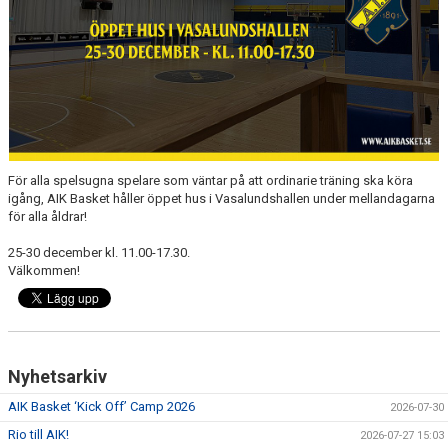
AVGIFTER
BLI MEDLEM
FRITIDSKORTET
PARTNERS
För alla spelsugna spelare som väntar på att ordinarie träning ska köra
KÖP BILJETTER
igång, AIK Basket håller öppet hus i Vasalundshallen under mellandagarna
för alla åldrar!
SHOP
25-30 december kl. 11.00-17.30.
Välkommen!
ELITE WINTER CUP
AIK.SE
Nyhetsarkiv
AIK Basket ‘Kick Off’ Camp 2026
2026-07-30
Rio till AIK!
2026-07-27 15:03