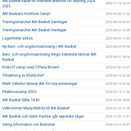
AIK Basket kallar till ordinarie årsmöte för säsong 2024-
2025-11-18 16:04
2025.
AIK Baskets Höstlovs Camp!
2025-09-30 11:56
Träningsmatcher AIK Basket Damlaget
2025-08-25 09:44
Träningsmatcher AIK Basket Herrlaget
2025-08-22 16:00
Lägenheter sökes
2025-08-20 13:33
Ny Barn- och ungdomsansvarig i AIK Basket
2025-08-04 09:00
Barn- och ungdomsansvarig Negin Eskender lämnar AIK
2025-08-01 18:06
Basket
Kickoff-camp med Tiffany Brown!
2025-07-30 19:21
Tillsättning av Klubbchef
2025-04-15 20:00
Mark Celedon lämnar AIK för nya utmaningar
2025-04-14 20:00
Påsklovscamp 2025
2025-03-14 11:20
AIK Basket fyller 10 år!
2025-03-05 18:06
Välkommen Mady Mahdy till AIK Basket!
2025-01-03 21:00
AIK Basket och Islem Haddar går separata vägar
2024-12-30 13:47
Viktig information om årsmötet
2024-12-16 20:07