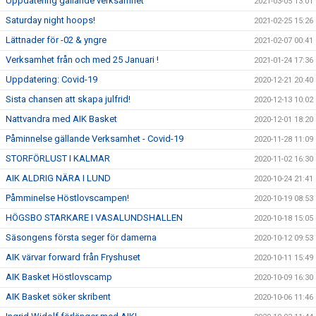
Uppdatering gällande verksamhet
2021-03-05 13:01
Saturday night hoops!
2021-02-25 15:26
Lättnader för -02 & yngre
2021-02-07 00:41
Verksamhet från och med 25 Januari !
2021-01-24 17:36
Uppdatering: Covid-19
2020-12-21 20:40
Sista chansen att skapa julfrid!
2020-12-13 10:02
Nattvandra med AIK Basket
2020-12-01 18:20
Påminnelse gällande Verksamhet - Covid-19
2020-11-28 11:09
STORFÖRLUST I KALMAR
2020-11-02 16:30
AIK ALDRIG NÄRA I LUND
2020-10-24 21:41
Påmminelse Höstlovscampen!
2020-10-19 08:53
HÖGSBO STARKARE I VASALUNDSHALLEN
2020-10-18 15:05
Säsongens första seger för damerna
2020-10-12 09:53
AIK värvar forward från Fryshuset
2020-10-11 15:49
AIK Basket Höstlovscamp
2020-10-09 16:30
AIK Basket söker skribent
2020-10-06 11:46