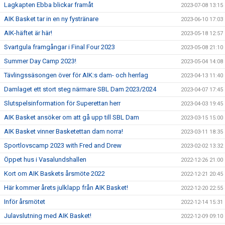
Lagkapten Ebba blickar framåt
2023-07-08 13:15
AIK Basket tar in en ny fystränare
2023-06-10 17:03
AIK-häftet är här!
2023-05-18 12:57
Svartgula framgångar i Final Four 2023
2023-05-08 21:10
Summer Day Camp 2023!
2023-05-04 14:08
Tävlingssäsongen över för AIK:s dam- och herrlag
2023-04-13 11:40
Damlaget ett stort steg närmare SBL Dam 2023/2024
2023-04-07 17:45
Slutspelsinformation för Superettan herr
2023-04-03 19:45
AIK Basket ansöker om att gå upp till SBL Dam
2023-03-15 15:00
AIK Basket vinner Basketettan dam norra!
2023-03-11 18:35
Sportlovscamp 2023 with Fred and Drew
2023-02-02 13:32
Öppet hus i Vasalundshallen
2022-12-26 21:00
Kort om AIK Baskets årsmöte 2022
2022-12-21 20:45
Här kommer årets julklapp från AIK Basket!
2022-12-20 22:55
Inför årsmötet
2022-12-14 15:31
Julavslutning med AIK Basket!
2022-12-09 09:10