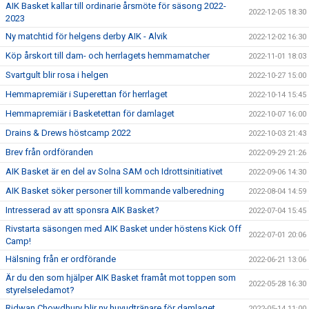
AIK Basket kallar till ordinarie årsmöte för säsong 2022-
2022-12-05 18:30
2023
Ny matchtid för helgens derby AIK - Alvik
2022-12-02 16:30
Köp årskort till dam- och herrlagets hemmamatcher
2022-11-01 18:03
Svartgult blir rosa i helgen
2022-10-27 15:00
Hemmapremiär i Superettan för herrlaget
2022-10-14 15:45
Hemmapremiär i Basketettan för damlaget
2022-10-07 16:00
Drains & Drews höstcamp 2022
2022-10-03 21:43
Brev från ordföranden
2022-09-29 21:26
AIK Basket är en del av Solna SAM och Idrottsinitiativet
2022-09-06 14:30
AIK Basket söker personer till kommande valberedning
2022-08-04 14:59
Intresserad av att sponsra AIK Basket?
2022-07-04 15:45
Rivstarta säsongen med AIK Basket under höstens Kick Off
2022-07-01 20:06
Camp!
Hälsning från er ordförande
2022-06-21 13:06
Är du den som hjälper AIK Basket framåt mot toppen som
2022-05-28 16:30
styrelseledamot?
Ridwan Chowdhury blir ny huvudtränare för damlaget
2022-05-14 11:00