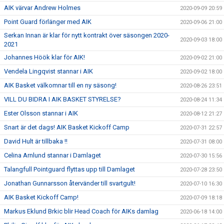
AIK värvar Andrew Holmes
2020-09-09 20:59
Point Guard förlänger med AIK
2020-09-06 21:00
Serkan Innan är klar för nytt kontrakt över säsongen 2020-
2020-09-03 18:00
2021
Johannes Höök klar för AIK!
2020-09-02 21:00
Vendela Lingqvist stannar i AIK
2020-09-02 18:00
AIK Basket välkomnar till en ny säsong!
2020-08-26 23:51
VILL DU BIDRA I AIK BASKET STYRELSE?
2020-08-24 11:34
Ester Olsson stannar i AIK
2020-08-12 21:27
Snart är det dags! AIK Basket Kickoff Camp
2020-07-31 22:57
David Hult är tillbaka !!
2020-07-31 08:00
Celina Arnlund stannar i Damlaget
2020-07-30 15:56
Talangfull Pointguard flyttas upp till Damlaget
2020-07-28 23:50
Jonathan Gunnarsson återvänder till svartgult!
2020-07-10 16:30
AIK Basket Kickoff Camp!
2020-07-09 18:18
Markus Eklund Brkic blir Head Coach för AIKs damlag
2020-06-18 14:00