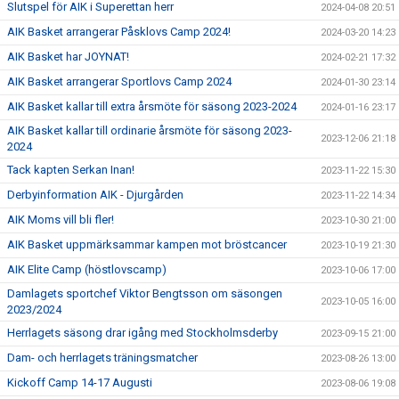
Slutspel för AIK i Superettan herr
2024-04-08 20:51
AIK Basket arrangerar Påsklovs Camp 2024!
2024-03-20 14:23
AIK Basket har JOYNAT!
2024-02-21 17:32
AIK Basket arrangerar Sportlovs Camp 2024
2024-01-30 23:14
AIK Basket kallar till extra årsmöte för säsong 2023-2024
2024-01-16 23:17
AIK Basket kallar till ordinarie årsmöte för säsong 2023-
2023-12-06 21:18
2024
Tack kapten Serkan Inan!
2023-11-22 15:30
Derbyinformation AIK - Djurgården
2023-11-22 14:34
AIK Moms vill bli fler!
2023-10-30 21:00
AIK Basket uppmärksammar kampen mot bröstcancer
2023-10-19 21:30
AIK Elite Camp (höstlovscamp)
2023-10-06 17:00
Damlagets sportchef Viktor Bengtsson om säsongen
2023-10-05 16:00
2023/2024
Herrlagets säsong drar igång med Stockholmsderby
2023-09-15 21:00
Dam- och herrlagets träningsmatcher
2023-08-26 13:00
Kickoff Camp 14-17 Augusti
2023-08-06 19:08