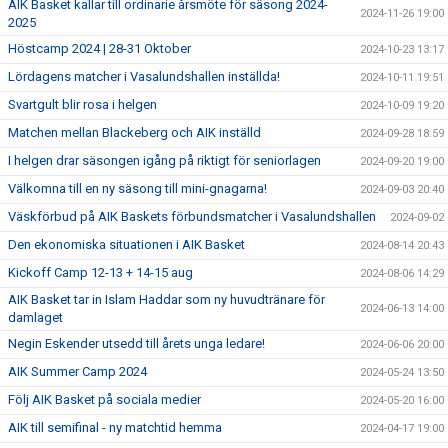
AIK Basket kallar till ordinarie årsmöte för säsong 2024-
2024-11-26 19:00
2025
Höstcamp 2024 | 28-31 Oktober
2024-10-23 13:17
Lördagens matcher i Vasalundshallen inställda!
2024-10-11 19:51
Svartgult blir rosa i helgen
2024-10-09 19:20
Matchen mellan Blackeberg och AIK inställd
2024-09-28 18:59
I helgen drar säsongen igång på riktigt för seniorlagen
2024-09-20 19:00
Välkomna till en ny säsong till mini-gnagarna!
2024-09-03 20:40
Väskförbud på AIK Baskets förbundsmatcher i Vasalundshallen
2024-09-02
Den ekonomiska situationen i AIK Basket
2024-08-14 20:43
Kickoff Camp 12-13 + 14-15 aug
2024-08-06 14:29
AIK Basket tar in Islam Haddar som ny huvudtränare för
2024-06-13 14:00
damlaget
Negin Eskender utsedd till årets unga ledare!
2024-06-06 20:00
AIK Summer Camp 2024
2024-05-24 13:50
Följ AIK Basket på sociala medier
2024-05-20 16:00
AIK till semifinal - ny matchtid hemma
2024-04-17 19:00