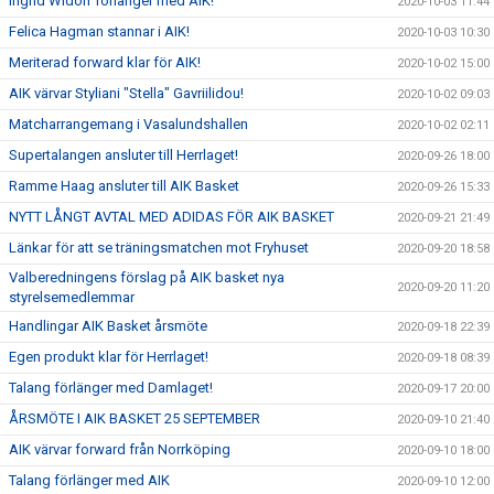
Ingrid Widolf förlänger med AIK!
2020-10-03 11:44
Felica Hagman stannar i AIK!
2020-10-03 10:30
Meriterad forward klar för AIK!
2020-10-02 15:00
AIK värvar Styliani "Stella" Gavriilidou!
2020-10-02 09:03
Matcharrangemang i Vasalundshallen
2020-10-02 02:11
Supertalangen ansluter till Herrlaget!
2020-09-26 18:00
Ramme Haag ansluter till AIK Basket
2020-09-26 15:33
NYTT LÅNGT AVTAL MED ADIDAS FÖR AIK BASKET
2020-09-21 21:49
Länkar för att se träningsmatchen mot Fryhuset
2020-09-20 18:58
Valberedningens förslag på AIK basket nya
2020-09-20 11:20
styrelsemedlemmar
Handlingar AIK Basket årsmöte
2020-09-18 22:39
Egen produkt klar för Herrlaget!
2020-09-18 08:39
Talang förlänger med Damlaget!
2020-09-17 20:00
ÅRSMÖTE I AIK BASKET 25 SEPTEMBER
2020-09-10 21:40
AIK värvar forward från Norrköping
2020-09-10 18:00
Talang förlänger med AIK
2020-09-10 12:00