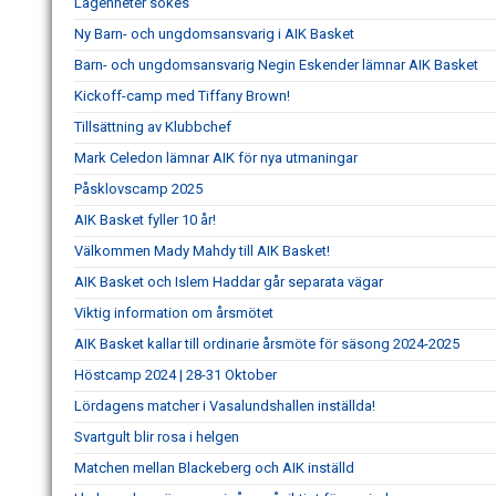
Lägenheter sökes
Ny Barn- och ungdomsansvarig i AIK Basket
Barn- och ungdomsansvarig Negin Eskender lämnar AIK Basket
Kickoff-camp med Tiffany Brown!
Tillsättning av Klubbchef
Mark Celedon lämnar AIK för nya utmaningar
Påsklovscamp 2025
AIK Basket fyller 10 år!
Välkommen Mady Mahdy till AIK Basket!
AIK Basket och Islem Haddar går separata vägar
Viktig information om årsmötet
AIK Basket kallar till ordinarie årsmöte för säsong 2024-2025
Höstcamp 2024 | 28-31 Oktober
Lördagens matcher i Vasalundshallen inställda!
Svartgult blir rosa i helgen
Matchen mellan Blackeberg och AIK inställd