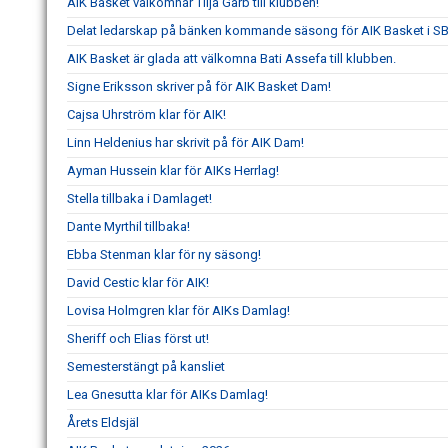
AIK Basket välkomnar Tilja Garb till klubben!
Delat ledarskap på bänken kommande säsong för AIK Basket i S
AIK Basket är glada att välkomna Bati Assefa till klubben.
Signe Eriksson skriver på för AIK Basket Dam!
Cajsa Uhrström klar för AIK!
Linn Heldenius har skrivit på för AIK Dam!
Ayman Hussein klar för AIKs Herrlag!
Stella tillbaka i Damlaget!
Dante Myrthil tillbaka!
Ebba Stenman klar för ny säsong!
David Cestic klar för AIK!
Lovisa Holmgren klar för AIKs Damlag!
Sheriff och Elias först ut!
Semesterstängt på kansliet
Lea Gnesutta klar för AIKs Damlag!
Årets Eldsjäl