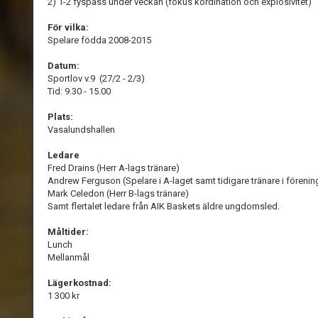
2) 1-2 fyspass under veckan (fokus kordination och explosivitet)
För vilka:
Spelare födda 2008-2015
Datum:
Sportlov v.9 (27/2 - 2/3)
Tid: 9.30 - 15.00
Plats:
Vasalundshallen
Ledare
Fred Drains (Herr A-lags tränare)
Andrew Ferguson (Spelare i A-laget samt tidigare tränare i förenin
Mark Celedon (Herr B-lags tränare)
Samt flertalet ledare från AIK Baskets äldre ungdomsled.
Måltider:
Lunch
Mellanmål
Lägerkostnad:
1 300 kr