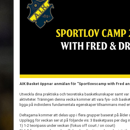
AIK Basket öppnar anmälan för "Sportlovscamp with Fred a
Utveckla dina praktiska och teoretiska basketkunskaper samt var
aktiviteter. Träningen denna vecka kommer att vara fys- och baske
ligga på individens fundamentala egenskaper tillsammans med en
Deltagarna kommer att delas upp i flera grupper baserat på ålder
Upplägg för veckan ser ut på följande vis: 3 Basketpass per dag in
1) 1-2 teoripass under veckan (fokus off court / on court)