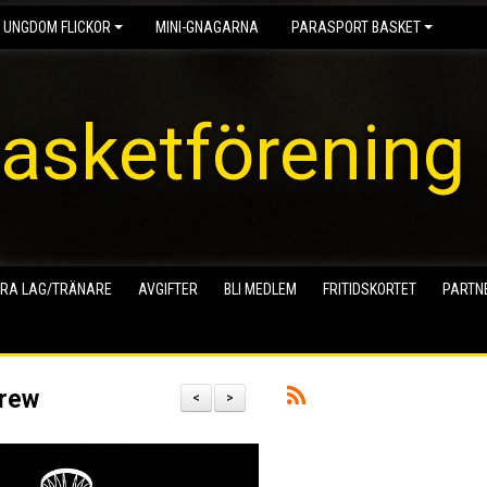
 UNGDOM FLICKOR
MINI-GNAGARNA
PARASPORT BASKET
asketförening
RA LAG/TRÄNARE
AVGIFTER
BLI MEDLEM
FRITIDSKORTET
PARTN
Drew
<
>