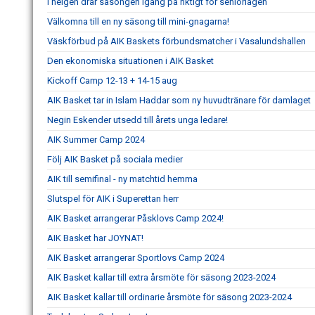
I helgen drar säsongen igång på riktigt för seniorlagen
Välkomna till en ny säsong till mini-gnagarna!
Väskförbud på AIK Baskets förbundsmatcher i Vasalundshallen
Den ekonomiska situationen i AIK Basket
Kickoff Camp 12-13 + 14-15 aug
AIK Basket tar in Islam Haddar som ny huvudtränare för damlaget
Negin Eskender utsedd till årets unga ledare!
AIK Summer Camp 2024
Följ AIK Basket på sociala medier
AIK till semifinal - ny matchtid hemma
Slutspel för AIK i Superettan herr
AIK Basket arrangerar Påsklovs Camp 2024!
AIK Basket har JOYNAT!
AIK Basket arrangerar Sportlovs Camp 2024
AIK Basket kallar till extra årsmöte för säsong 2023-2024
AIK Basket kallar till ordinarie årsmöte för säsong 2023-2024