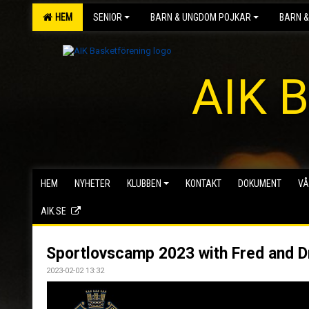
HEM
SENIOR
BARN & UNGDOM POJKAR
BARN &
AIK B
HEM
NYHETER
KLUBBEN
KONTAKT
DOKUMENT
VÅ
AIK.SE
Sportlovscamp 2023 with Fred and 
2023-02-02 13:32