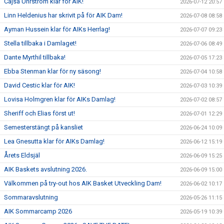
Cajsa Uhrström klar för AIK!
2026-07-12 20:57
Linn Heldenius har skrivit på för AIK Dam!
2026-07-08 08:58
Ayman Hussein klar för AIKs Herrlag!
2026-07-07 09:23
Stella tillbaka i Damlaget!
2026-07-06 08:49
Dante Myrthil tillbaka!
2026-07-05 17:23
Ebba Stenman klar för ny säsong!
2026-07-04 10:58
David Cestic klar för AIK!
2026-07-03 10:39
Lovisa Holmgren klar för AIKs Damlag!
2026-07-02 08:57
Sheriff och Elias först ut!
2026-07-01 12:29
Semesterstängt på kansliet
2026-06-24 10:09
Lea Gnesutta klar för AIKs Damlag!
2026-06-12 15:19
Årets Eldsjäl
2026-06-09 15:25
AIK Baskets avslutning 2026.
2026-06-09 15:00
Välkommen på try-out hos AIK Basket Utveckling Dam!
2026-06-02 10:17
Sommaravslutning
2026-05-26 11:15
AIK Sommarcamp 2026
2026-05-19 10:39