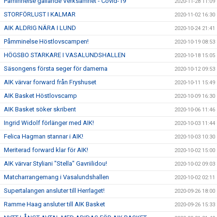
Påminnelse gällande Verksamhet - Covid-19
2020-11-28 11:09
STORFÖRLUST I KALMAR
2020-11-02 16:30
AIK ALDRIG NÄRA I LUND
2020-10-24 21:41
Påmminelse Höstlovscampen!
2020-10-19 08:53
HÖGSBO STARKARE I VASALUNDSHALLEN
2020-10-18 15:05
Säsongens första seger för damerna
2020-10-12 09:53
AIK värvar forward från Fryshuset
2020-10-11 15:49
AIK Basket Höstlovscamp
2020-10-09 16:30
AIK Basket söker skribent
2020-10-06 11:46
Ingrid Widolf förlänger med AIK!
2020-10-03 11:44
Felica Hagman stannar i AIK!
2020-10-03 10:30
Meriterad forward klar för AIK!
2020-10-02 15:00
AIK värvar Styliani "Stella" Gavriilidou!
2020-10-02 09:03
Matcharrangemang i Vasalundshallen
2020-10-02 02:11
Supertalangen ansluter till Herrlaget!
2020-09-26 18:00
Ramme Haag ansluter till AIK Basket
2020-09-26 15:33