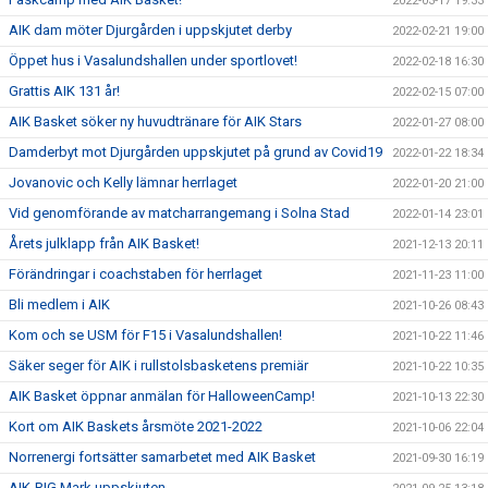
2022-03-17 19:33
AIK dam möter Djurgården i uppskjutet derby
2022-02-21 19:00
Öppet hus i Vasalundshallen under sportlovet!
2022-02-18 16:30
Grattis AIK 131 år!
2022-02-15 07:00
AIK Basket söker ny huvudtränare för AIK Stars
2022-01-27 08:00
Damderbyt mot Djurgården uppskjutet på grund av Covid19
2022-01-22 18:34
Jovanovic och Kelly lämnar herrlaget
2022-01-20 21:00
Vid genomförande av matcharrangemang i Solna Stad
2022-01-14 23:01
Årets julklapp från AIK Basket!
2021-12-13 20:11
Förändringar i coachstaben för herrlaget
2021-11-23 11:00
Bli medlem i AIK
2021-10-26 08:43
Kom och se USM för F15 i Vasalundshallen!
2021-10-22 11:46
Säker seger för AIK i rullstolsbasketens premiär
2021-10-22 10:35
AIK Basket öppnar anmälan för HalloweenCamp!
2021-10-13 22:30
Kort om AIK Baskets årsmöte 2021-2022
2021-10-06 22:04
Norrenergi fortsätter samarbetet med AIK Basket
2021-09-30 16:19
AIK-RIG Mark uppskjuten