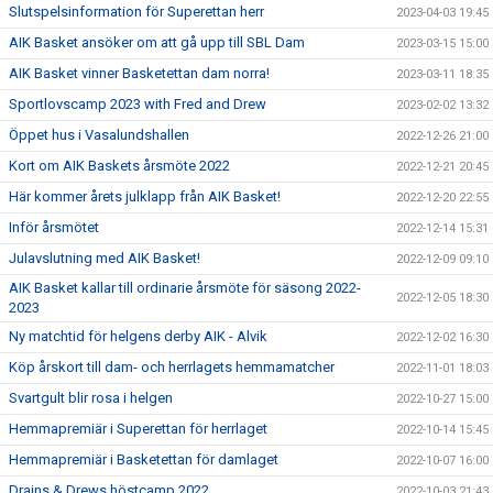
Slutspelsinformation för Superettan herr
2023-04-03 19:45
AIK Basket ansöker om att gå upp till SBL Dam
2023-03-15 15:00
AIK Basket vinner Basketettan dam norra!
2023-03-11 18:35
Sportlovscamp 2023 with Fred and Drew
2023-02-02 13:32
Öppet hus i Vasalundshallen
2022-12-26 21:00
Kort om AIK Baskets årsmöte 2022
2022-12-21 20:45
Här kommer årets julklapp från AIK Basket!
2022-12-20 22:55
Inför årsmötet
2022-12-14 15:31
Julavslutning med AIK Basket!
2022-12-09 09:10
AIK Basket kallar till ordinarie årsmöte för säsong 2022-
2022-12-05 18:30
2023
Ny matchtid för helgens derby AIK - Alvik
2022-12-02 16:30
Köp årskort till dam- och herrlagets hemmamatcher
2022-11-01 18:03
Svartgult blir rosa i helgen
2022-10-27 15:00
Hemmapremiär i Superettan för herrlaget
2022-10-14 15:45
Hemmapremiär i Basketettan för damlaget
2022-10-07 16:00
Drains & Drews höstcamp 2022
2022-10-03 21:43