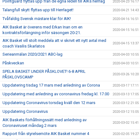
Pointguard flyttas upp från de egna leden till AIKs herrlag
2020-04-23 16:17
Talangfull skytt flyttas upp till Herrlaget!
2020-04-21 14:43
Tvåfaldig Svensk mästare klar för AIK!
2020-04-16 16:51
AIK Basket är överens med Erkan Inan om en
2020-04-15 16:51
kontraktsförlängning inför säsongen 20-21.
AIK Basket vill stolt meddela att vi skrivit ett nytt avtal med
2020-04-15 13:37
coach Vasilis Skarlatos
Serieanmälan 2020/2021 ABC-lag
2020-04-03 10:55
Påskveckan
2020-04-03 10:51
SPELA BASKET UNDER PÅSKLOVET! 6-8 APRIL
2020-03-26 10:20
PÅSKLOVSCAMP
Uppdatering tisdag 17 mars med anledning av Corona
2020-03-17 17:11
Uppdatering med anledning av coronavirus fredag kl. 17.00
2020-03-13 17:05
Uppdatering Coronavirus torsdag kväll den 12 mars
2020-03-12 21:05
Uppdatering Coronavirus
2020-03-12 15:05
AIK Baskets förhållningssätt med anledning av
2020-03-02 15:41
Coronaviruset måndag 2 mars
Rapport från styrelsemöte AIK Basket nummer 4
2020-02-05 19:27