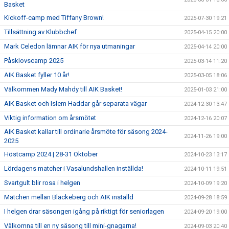
Basket
Kickoff-camp med Tiffany Brown!
2025-07-30 19:21
Tillsättning av Klubbchef
2025-04-15 20:00
Mark Celedon lämnar AIK för nya utmaningar
2025-04-14 20:00
Påsklovscamp 2025
2025-03-14 11:20
AIK Basket fyller 10 år!
2025-03-05 18:06
Välkommen Mady Mahdy till AIK Basket!
2025-01-03 21:00
AIK Basket och Islem Haddar går separata vägar
2024-12-30 13:47
Viktig information om årsmötet
2024-12-16 20:07
AIK Basket kallar till ordinarie årsmöte för säsong 2024-
2024-11-26 19:00
2025
Höstcamp 2024 | 28-31 Oktober
2024-10-23 13:17
Lördagens matcher i Vasalundshallen inställda!
2024-10-11 19:51
Svartgult blir rosa i helgen
2024-10-09 19:20
Matchen mellan Blackeberg och AIK inställd
2024-09-28 18:59
I helgen drar säsongen igång på riktigt för seniorlagen
2024-09-20 19:00
Välkomna till en ny säsong till mini-gnagarna!
2024-09-03 20:40