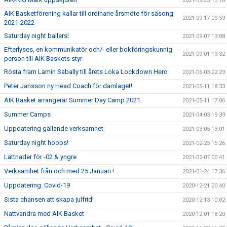
2021-09-25 13:18
AIK Basketförening kallar till ordinarie årsmöte för säsong
2021-09-17 09:59
2021-2022
Saturday night ballers!
2021-09-07 13:08
Efterlyses, en kommunikatör och/- eller bokföringskunnig
2021-09-01 19:32
person till AIK Baskets styr
Rösta fram Lamin Sabally till årets Loka Lockdown Hero
2021-06-03 22:29
Peter Jansson ny Head Coach för damlaget!
2021-05-11 18:33
AIK Basket arrangerar Summer Day Camp 2021
2021-05-11 17:06
Summer Camps
2021-04-03 19:39
Uppdatering gällande verksamhet
2021-03-05 13:01
Saturday night hoops!
2021-02-25 15:26
Lättnader för -02 & yngre
2021-02-07 00:41
Verksamhet från och med 25 Januari !
2021-01-24 17:36
Uppdatering: Covid-19
2020-12-21 20:40
Sista chansen att skapa julfrid!
2020-12-13 10:02
Nattvandra med AIK Basket
2020-12-01 18:20