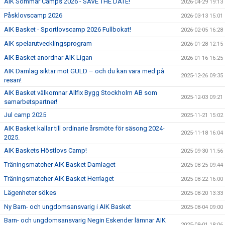
AIK Sommar Camps 2026 - SAVE THE DATE!
2026-04-29 19:13
Påsklovscamp 2026
2026-03-13 15:01
AIK Basket - Sportlovscamp 2026 Fullbokat!
2026-02-05 16:28
AIK spelarutvecklingsprogram
2026-01-28 12:15
AIK Basket anordnar AIK Ligan
2026-01-16 16:25
AIK Damlag siktar mot GULD – och du kan vara med på
2025-12-26 09:35
resan!
AIK Basket välkomnar Allfix Bygg Stockholm AB som
2025-12-03 09:21
samarbetspartner!
Jul camp 2025
2025-11-21 15:02
AIK Basket kallar till ordinarie årsmöte för säsong 2024-
2025-11-18 16:04
2025.
AIK Baskets Höstlovs Camp!
2025-09-30 11:56
Träningsmatcher AIK Basket Damlaget
2025-08-25 09:44
Träningsmatcher AIK Basket Herrlaget
2025-08-22 16:00
Lägenheter sökes
2025-08-20 13:33
Ny Barn- och ungdomsansvarig i AIK Basket
2025-08-04 09:00
Barn- och ungdomsansvarig Negin Eskender lämnar AIK
2025-08-01 18:06