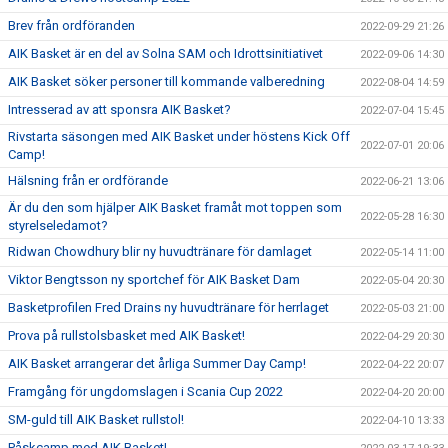
Brev från ordföranden
2022-09-29 21:26
AIK Basket är en del av Solna SAM och Idrottsinitiativet
2022-09-06 14:30
AIK Basket söker personer till kommande valberedning
2022-08-04 14:59
Intresserad av att sponsra AIK Basket?
2022-07-04 15:45
Rivstarta säsongen med AIK Basket under höstens Kick Off
2022-07-01 20:06
Camp!
Hälsning från er ordförande
2022-06-21 13:06
Är du den som hjälper AIK Basket framåt mot toppen som
2022-05-28 16:30
styrelseledamot?
Ridwan Chowdhury blir ny huvudtränare för damlaget
2022-05-14 11:00
Viktor Bengtsson ny sportchef för AIK Basket Dam
2022-05-04 20:30
Basketprofilen Fred Drains ny huvudtränare för herrlaget
2022-05-03 21:00
Prova på rullstolsbasket med AIK Basket!
2022-04-29 20:30
AIK Basket arrangerar det årliga Summer Day Camp!
2022-04-22 20:07
Framgång för ungdomslagen i Scania Cup 2022
2022-04-20 20:00
SM-guld till AIK Basket rullstol!
2022-04-10 13:33
Påskcamp med AIK Basket!