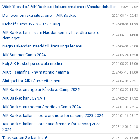
Väskförbud på AIK Baskets förbundsmatcher i Vasalundshallen
2024-09-02
Den ekonomiska situationen i AIK Basket
2024-08-14 20:43
Kickoff Camp 12-13 + 14-15 aug
2024-08-06 14:29
AIK Basket tar in Islam Haddar som ny huvudtränare för
2024-06-13 14:00
damlaget
Negin Eskender utsedd till årets unga ledare!
2024-06-06 20:00
AIK Summer Camp 2024
2024-05-24 13:50
Följ AIK Basket på sociala medier
2024-05-20 16:00
AIK till semifinal - ny matchtid hemma
2024-04-17 19:00
Slutspel för AIK i Superettan herr
2024-04-08 20:51
AIK Basket arrangerar Påsklovs Camp 2024!
2024-03-20 14:23
AIK Basket har JOYNAT!
2024-02-21 17:32
AIK Basket arrangerar Sportlovs Camp 2024
2024-01-30 23:14
AIK Basket kallar till extra årsmöte för säsong 2023-2024
2024-01-16 23:17
AIK Basket kallar till ordinarie årsmöte för säsong 2023-
2023-12-06 21:18
2024
Tack kapten Serkan Inan!
2023-11-22 15:30