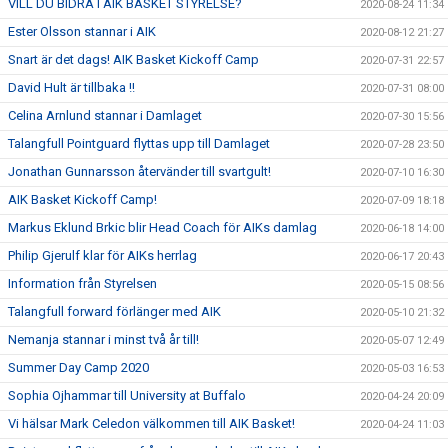
VILL DU BIDRA I AIK BASKET STYRELSE?
2020-08-24 11:34
Ester Olsson stannar i AIK
2020-08-12 21:27
Snart är det dags! AIK Basket Kickoff Camp
2020-07-31 22:57
David Hult är tillbaka !!
2020-07-31 08:00
Celina Arnlund stannar i Damlaget
2020-07-30 15:56
Talangfull Pointguard flyttas upp till Damlaget
2020-07-28 23:50
Jonathan Gunnarsson återvänder till svartgult!
2020-07-10 16:30
AIK Basket Kickoff Camp!
2020-07-09 18:18
Markus Eklund Brkic blir Head Coach för AIKs damlag
2020-06-18 14:00
Philip Gjerulf klar för AIKs herrlag
2020-06-17 20:43
Information från Styrelsen
2020-05-15 08:56
Talangfull forward förlänger med AIK
2020-05-10 21:32
Nemanja stannar i minst två år till!
2020-05-07 12:49
Summer Day Camp 2020
2020-05-03 16:53
Sophia Ojhammar till University at Buffalo
2020-04-24 20:09
Vi hälsar Mark Celedon välkommen till AIK Basket!
2020-04-24 11:03