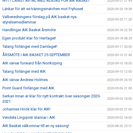
NYTT LÅNGT AVTAL MED ADIDAS FÖR AIK BASKET
2020-09-21 21:49
Länkar för att se träningsmatchen mot Fryhuset
2020-09-20 18:58
Valberedningens förslag på AIK basket nya
2020-09-20 11:20
styrelsemedlemmar
Handlingar AIK Basket årsmöte
2020-09-18 22:39
Egen produkt klar för Herrlaget!
2020-09-18 08:39
Talang förlänger med Damlaget!
2020-09-17 20:00
ÅRSMÖTE I AIK BASKET 25 SEPTEMBER
2020-09-10 21:40
AIK värvar forward från Norrköping
2020-09-10 18:00
Talang förlänger med AIK
2020-09-10 12:00
AIK värvar Andrew Holmes
2020-09-09 20:59
Point Guard förlänger med AIK
2020-09-06 21:00
Serkan Innan är klar för nytt kontrakt över säsongen 2020-
2020-09-03 18:00
2021
Johannes Höök klar för AIK!
2020-09-02 21:00
Vendela Lingqvist stannar i AIK
2020-09-02 18:00
AIK Basket välkomnar till en ny säsong!
2020-08-26 23:51