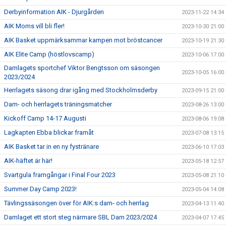
Derbyinformation AIK - Djurgården
2023-11-22 14:34
AIK Moms vill bli fler!
2023-10-30 21:00
AIK Basket uppmärksammar kampen mot bröstcancer
2023-10-19 21:30
AIK Elite Camp (höstlovscamp)
2023-10-06 17:00
Damlagets sportchef Viktor Bengtsson om säsongen
2023-10-05 16:00
2023/2024
Herrlagets säsong drar igång med Stockholmsderby
2023-09-15 21:00
Dam- och herrlagets träningsmatcher
2023-08-26 13:00
Kickoff Camp 14-17 Augusti
2023-08-06 19:08
Lagkapten Ebba blickar framåt
2023-07-08 13:15
AIK Basket tar in en ny fystränare
2023-06-10 17:03
AIK-häftet är här!
2023-05-18 12:57
Svartgula framgångar i Final Four 2023
2023-05-08 21:10
Summer Day Camp 2023!
2023-05-04 14:08
Tävlingssäsongen över för AIK:s dam- och herrlag
2023-04-13 11:40
Damlaget ett stort steg närmare SBL Dam 2023/2024
2023-04-07 17:45