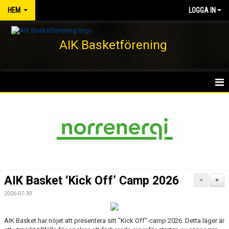
HEM
LOGGA IN
AIK Basketförening
HEM
NYHETER
KLUBBEN
KONTAKT
AIK Basket ‘Kick Off’ Camp 2026
<
>
DOKUMENT
2026-07-30
VÅRA LAG/TRÄNARE
AIK Basket har nöjet att presentera sitt "Kick Off"-camp 2026. Detta läger är