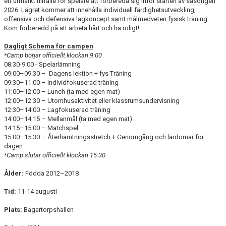
ett utmärkt tillfälle för spelare att förbereda sig inför starten av säsongen
AVGIFTER
2026. Lägret kommer att innehålla individuell färdighetsutveckling,
offensiva och defensiva lagkoncept samt målmedveten fysisk träning.
Kom förberedd på att arbeta hårt och ha roligt!
BLI MEDLEM
Dagligt Schema för campen
FRITIDSKORTET
*Camp börjar officiellt klockan 9:00
08:30-9:00 - Spelarlämning
PARTNERS
09:00–09:30 – Dagens lektion + fys Träning
09:30–11:00 – Individfokuserad träning
11:00–12:00 – Lunch (ta med egen mat)
KÖP BILJETTER
12:00–12:30 – Utomhusaktivitet eller klassrumsundervisning
12:30–14:00 – Lagfokuserad träning
SHOP
14:00–14:15 – Mellanmål (ta med egen mat)
14:15–15:00 – Matchspel
15:00–15:30 – Återhämtningsstretch + Genomgång och lärdomar för
AIK.SE
dagen
*Camp slutar officiellt klockan 15:30
Ålder:
Födda 2012–2018
Tid:
11-14 augusti
Plats:
Bagartorpshallen