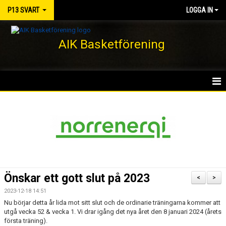
P13 SVART
LOGGA IN
AIK Basketförening
HEM
NYHETER
KALENDER
MATCHER
Önskar ett gott slut på 2023
<
>
TRUPPEN
2023-12-18 14:51
Nu börjar detta år lida mot sitt slut och de ordinarie träningarna kommer att
BILDGALLERI
utgå vecka 52 & vecka 1. Vi drar igång det nya året den 8 januari 2024 (årets
första träning).