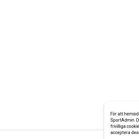
För att hemsid
SportAdmin. De
frivilliga cooki
acceptera des