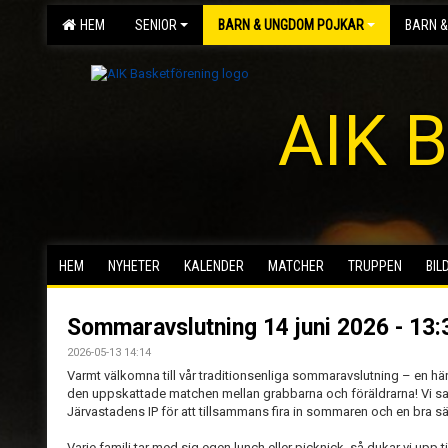
HEM
SENIOR
BARN & UNGDOM POJKAR
BARN &
AIK B
HEM
NYHETER
KALENDER
MATCHER
TRUPPEN
BIL
Sommaravslutning 14 juni 2026 - 13:
2026-05-13 14:14
Varmt välkomna till vår traditionsenliga sommaravslutning – en hä
den uppskattade matchen mellan grabbarna och föräldrarna! Vi sa
Järvastadens IP för att tillsammans fira in sommaren och en bra s
Varje familj tar med sig egen lunch eller picknick, så dukar vi upp 