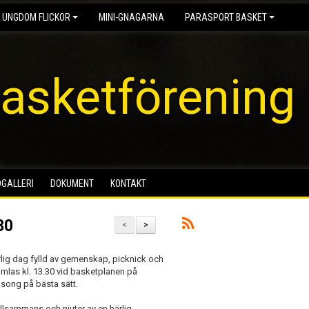
 UNGDOM FLICKOR
MINI-GNAGARNA
PARASPORT BASKET
asketförening
DGALLERI
DOKUMENT
KONTAKT
30
<
>
rlig dag fylld av gemenskap, picknick och
mlas kl. 13.30 vid basketplanen på
äsong på bästa sätt.
tillsammans och njuter av en härlig