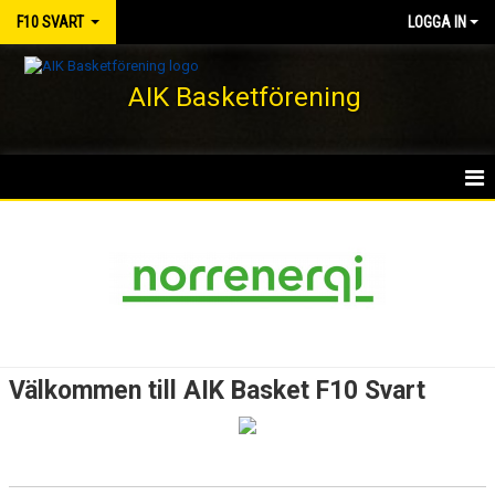
F10 SVART
LOGGA IN
AIK Basketförening
HEM
NYHETER
KALENDER
MATCHER
Välkommen till AIK Basket F10 Svart
TRUPPEN
BILDGALLERI