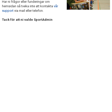
Har ni frågor eller funderingar om
DOKUMENT
hemsidan så tveka inte att kontakta
vår
support
via mail eller telefon.
KONTAKT
Tack för att ni valde SportAdmin