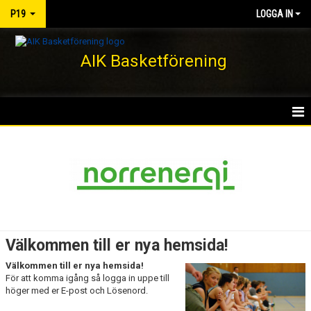
P19
LOGGA IN
AIK Basketförening
HEM
NYHETER
KALENDER
MATCHER
Välkommen till er nya hemsida!
TRUPPEN
Välkommen till er nya hemsida!
För att komma igång så logga in uppe till
BILDGALLERI
höger med er E-post och Lösenord.