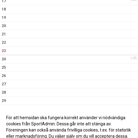
17
18
19
20
21
22
23
v.35
24
25
26
27
28
29
30
v.36
31
För att hemsidan ska fungera korrekt använder vi nödvändiga
cookies från SportAdmin. Dessa går inte att stänga av.
Föreningen kan också använda frivilliga cookies, t.ex. för statistik
eller marknadsföring. Du väljer själv om du vill acceptera dessa.