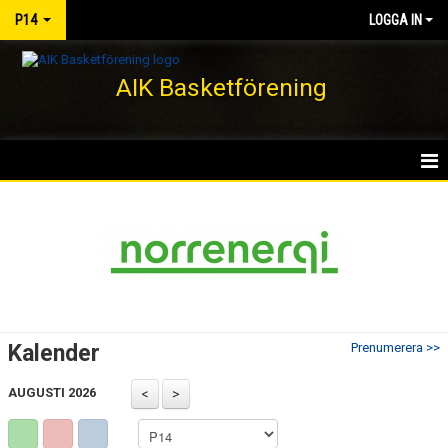
P14
LOGGA IN
AIK Basketförening
HEM
NYHETER
KALENDER
MATCHER
Kalender
Prenumerera >>
TRUPPEN
AUGUSTI 2026
BILDGALLERI