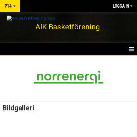
P14
LOGGA IN
AIK Basketförening
HEM
NYHETER
KALENDER
MATCHER
Bildgalleri
TRUPPEN
BILDGALLERI