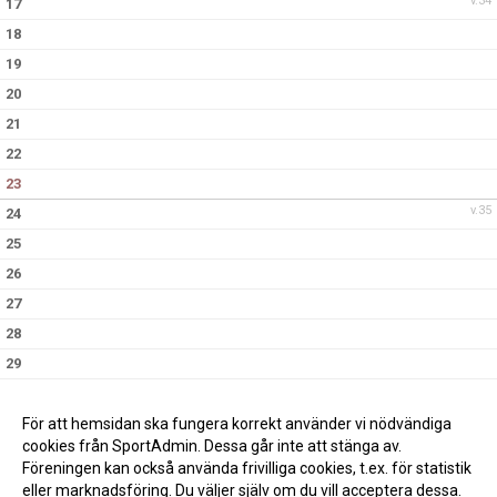
v.34
17
18
19
20
21
22
23
v.35
24
25
26
27
28
29
30
v.36
31
För att hemsidan ska fungera korrekt använder vi nödvändiga
cookies från SportAdmin. Dessa går inte att stänga av.
Föreningen kan också använda frivilliga cookies, t.ex. för statistik
eller marknadsföring. Du väljer själv om du vill acceptera dessa.