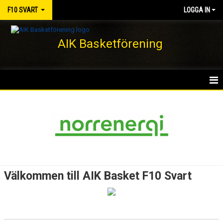
F10 SVART
LOGGA IN
AIK Basketförening
HEM
NYHETER
KALENDER
MATCHER
Välkommen till AIK Basket F10 Svart
TRUPPEN
BILDGALLERI