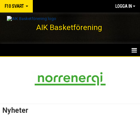
F10 SVART
LOGGA IN
AIK Basketförening
HEM
NYHETER
KALENDER
MATCHER
Nyheter
TRUPPEN
BILDGALLERI