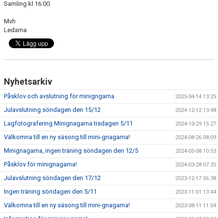
Samling kl 16:00.
DOKUMENT
Mvh
KONTAKT
Ledarna
Nyhetsarkiv
Påsklov och avslutning för minigngarna
2025-04-14 13:25
Julavslutning söndagen den 15/12
2024-12-12 13:48
Lagfotografering Minignagarna tisdagen 5/11
2024-10-29 15:27
Välkomna till en ny säsong till mini-gnagarna!
2024-08-26 08:09
Minignagarna, ingen träning söndagen den 12/5
2024-05-08 10:53
Påsklov för minignagarna!
2024-03-28 07:35
Julavslutning söndagen den 17/12
2023-12-17 06:38
Ingen träning söndagen den 5/11
2023-11-01 13:44
Välkomna till en ny säsong till mini-gnagarna!
2023-08-11 11:04