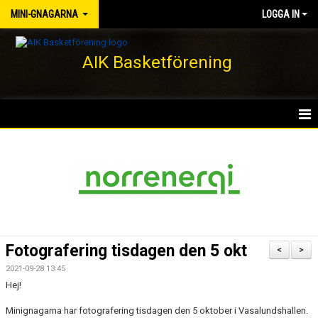
MINI-GNAGARNA
LOGGA IN
AIK Basketförening
HEM
NYHETER
KALENDER
MATCHER
Fotografering tisdagen den 5 okt
<
>
TRUPPEN
2021-09-28 13:45
Hej!
BILDGALLERI
Minignagarna har fotografering tisdagen den 5 oktober i Vasalundshallen.