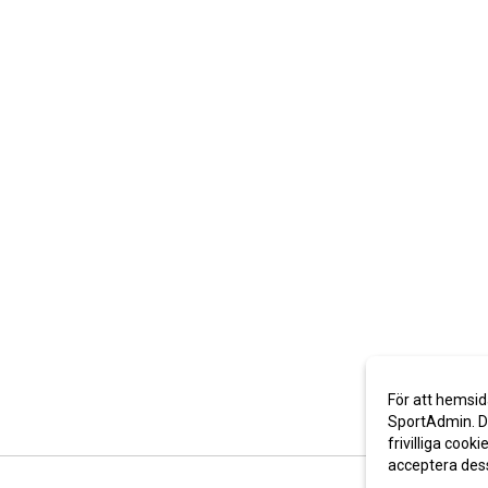
För att hemsid
SportAdmin. De
frivilliga cooki
acceptera des