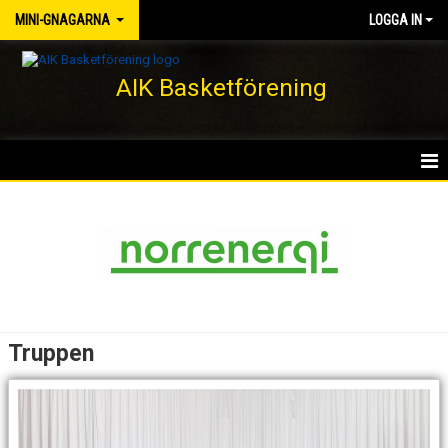
MINI-GNAGARNA
LOGGA IN
AIK Basketförening
HEM
NYHETER
KALENDER
MATCHER
Truppen
TRUPPEN
BILDGALLERI