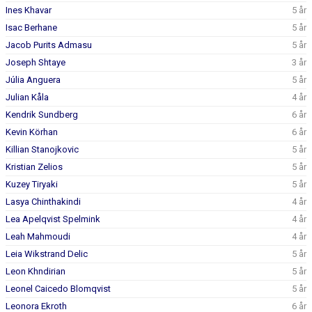
Ines Khavar
5 år
Isac Berhane
5 år
Jacob Purits Admasu
5 år
Joseph Shtaye
3 år
Júlia Anguera
5 år
Julian Kåla
4 år
Kendrik Sundberg
6 år
Kevin Körhan
6 år
Killian Stanojkovic
5 år
Kristian Zelios
5 år
Kuzey Tiryaki
5 år
Lasya Chinthakindi
4 år
Lea Apelqvist Spelmink
4 år
Leah Mahmoudi
4 år
Leia Wikstrand Delic
5 år
Leon Khndirian
5 år
Leonel Caicedo Blomqvist
5 år
Leonora Ekroth
6 år