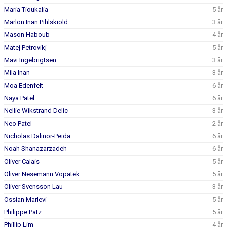
Maria Tioukalia
5 år
Marlon Inan Pihlskiöld
3 år
Mason Haboub
4 år
Matej Petrovikj
5 år
Mavi Ingebrigtsen
3 år
Mila Inan
3 år
Moa Edenfelt
6 år
Naya Patel
6 år
Nellie Wikstrand Delic
3 år
Neo Patel
2 år
Nicholas Dalinor-Peida
6 år
Noah Shanazarzadeh
6 år
Oliver Calais
5 år
Oliver Nesemann Vopatek
5 år
Oliver Svensson Lau
3 år
Ossian Marlevi
5 år
Philippe Patz
5 år
Phillip Lim
4 år