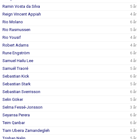
Ramin Vosta da Silva
5 år
Reign Vincent Appiah
4 år
Rio Molano
6 år
Rio Rasmussen
5 år
Rio Yousif
4 år
Robert Adams
4 år
Rune Engström
6 år
Samuel Hailu Lee
4 år
Samuél Traoré
5 år
Sebastian Kick
6 år
Sebastian Stark
5 år
Sebastian Sverrisson
6 år
Selin Göker
5 år
Selma Fessé-Jonsson
3 år
Seyansa Perera
6 år
Teim Qanbar
6 år
Tiam Ubeira Zamandegleh
5 år
Trishan Nalin
5 år