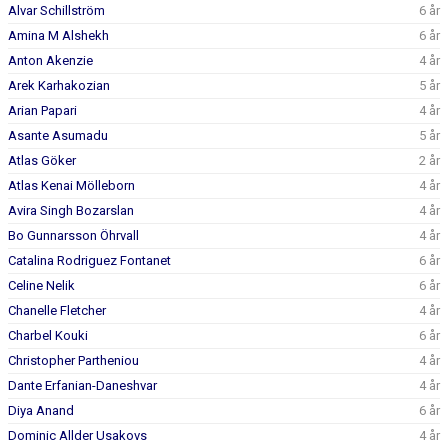
Alvar Schillström
6 år
Amina M Alshekh
6 år
Anton Akenzie
4 år
Arek Karhakozian
5 år
Arian Papari
4 år
Asante Asumadu
5 år
Atlas Göker
2 år
Atlas Kenai Mölleborn
4 år
Avira Singh Bozarslan
4 år
Bo Gunnarsson Öhrvall
4 år
Catalina Rodriguez Fontanet
6 år
Celine Nelik
6 år
Chanelle Fletcher
4 år
Charbel Kouki
6 år
Christopher Partheniou
4 år
Dante Erfanian-Daneshvar
4 år
Diya Anand
6 år
Dominic Allder Usakovs
4 år