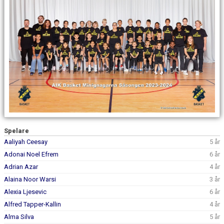
DOKUMENT
KONTAKT
Spelare
Aaliyah Ceesay
5 år
Adonai Noel Efrem
6 år
Adrian Azar
4 år
Alaina Noor Warsi
3 år
Alexia Ljesevic
6 år
Alfred Tapper-Kallin
4 år
Alma Silva
5 år