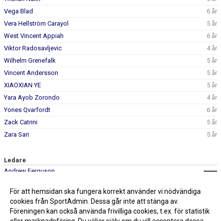
Vega Blad
6 år
Vera Hellström Carayol
5 år
West Vincent Appiah
6 år
Viktor Radosavljevic
4 år
Wilhelm Grenefalk
5 år
Vincent Andersson
5 år
XIAOXIAN YE
5 år
Yara Ayob Zorondo
4 år
Yones Qvarfordt
6 år
Zack Catrini
5 år
Zara Sari
5 år
Ledare
Andrew Ferguson
Katarina Milenkovic Radosavljevic
För att hemsidan ska fungera korrekt använder vi nödvändiga
0707-172415
Lucia Moberg
cookies från SportAdmin. Dessa går inte att stänga av.
Föreningen kan också använda frivilliga cookies, t.ex. för statistik