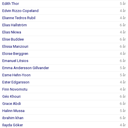
Edith Thor
5 år
Edvin Rizzo-Copeland
4 år
Elianne Tedros Rubil
4 år
Elias Hallström
6 år
Elias Nkiwa
4 år
Elise Buddee
6 år
Elissa Manzouri
6 år
Eloise Berggren
4 år
Emanuel Litsios
6 år
Emma Andersson Gillvander
5 år
Esme Hehn-Yoon
5 år
Ester Edgarsson
4 år
Finn Novomotu
4 år
Géo Khouri
6 år
Grace Abdi
6 år
Halinn Mussa
5 år
ibrahim khan
6 år
Ilayda Göker
4 år