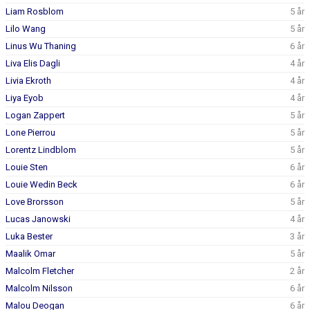
Liam Rosblom
5 år
Lilo Wang
5 år
Linus Wu Thaning
6 år
Liva Elis Dagli
4 år
Livia Ekroth
4 år
Liya Eyob
4 år
Logan Zappert
5 år
Lone Pierrou
5 år
Lorentz Lindblom
5 år
Louie Sten
6 år
Louie Wedin Beck
6 år
Love Brorsson
5 år
Lucas Janowski
4 år
Luka Bester
3 år
Maalik Omar
5 år
Malcolm Fletcher
2 år
Malcolm Nilsson
6 år
Malou Deogan
6 år