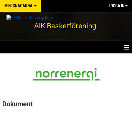
MINI-GNAGARNA
LOGGA IN
AIK Basketförening
HEM
NYHETER
KALENDER
MATCHER
Dokument
TRUPPEN
BILDGALLERI