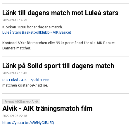
DOKUMENT
Länk till dagens match mot Luleå stars
KONTAKT
2022-09-18 14:23
Klockan 15:00 börjar dagens match.
Luleå Stars Basketbollklubb - AIK Basket
Kostnad 69 kr för matchen eller 99 kr per månad för alla AIK Basket
Damers matcher.
Länk på Solid sport till dagens match
2022-09-17 11:43
RIG Luleå - AIK 17/9 kl 17:55
matchen kostar 69kr att se.
Referat: AIK Basket - Alvik
Alvik - AIK träningsmatch film
2022-09-08 22:48
https://youtu.be/sR6NyCtBJ5Q