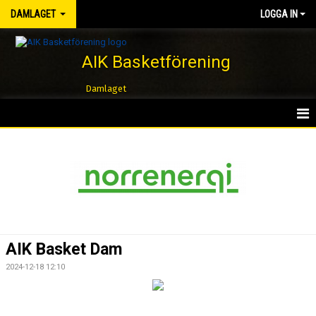
DAMLAGET
LOGGA IN
AIK Basketförening
Damlaget
HEM
NYHETER
KALENDER
MATCHER
AIK Basket Dam
TRUPPEN
2024-12-18 12:10
BILDGALLERI