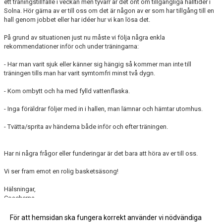
ett träningstillfälle i veckan men tyvärr är det ont om tillgängliga halltider i
Solna. Hör gärna av er till oss om det är någon av er som har tillgång till en
hall genom jobbet eller har idéer hur vi kan lösa det.
På grund av situationen just nu måste vi följa några enkla
rekommendationer inför och under träningarna:
- Har man varit sjuk eller känner sig hängig så kommer man inte till
träningen tills man har varit symtomfri minst två dygn.
- Kom ombytt och ha med fylld vattenflaska.
- Inga föräldrar följer med in i hallen, man lämnar och hämtar utomhus.
- Tvätta/sprita av händerna både inför och efter träningen.
Har ni några frågor eller funderingar är det bara att höra av er till oss.
Vi ser fram emot en rolig basketsäsong!
Hälsningar,
Coacherna
För att hemsidan ska fungera korrekt använder vi nödvändiga