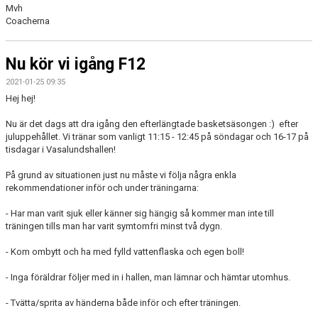
Mvh
Coacherna
Nu kör vi igång F12
2021-01-25 09:35
Hej hej!
Nu är det dags att dra igång den efterlängtade basketsäsongen :) efter
juluppehållet. Vi tränar som vanligt 11:15 - 12:45 på söndagar och 16-17 på
tisdagar i Vasalundshallen!
På grund av situationen just nu måste vi följa några enkla
rekommendationer inför och under träningarna:
- Har man varit sjuk eller känner sig hängig så kommer man inte till
träningen tills man har varit symtomfri minst två dygn.
- Kom ombytt och ha med fylld vattenflaska och egen boll!
- Inga föräldrar följer med in i hallen, man lämnar och hämtar utomhus.
- Tvätta/sprita av händerna både inför och efter träningen.