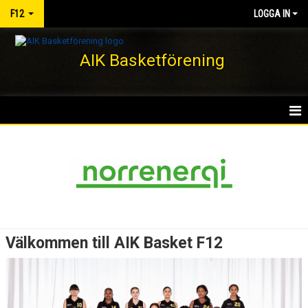
F12
LOGGA IN
AIK Basketförening
HEM
NYHETER
KALENDER
MATCHER
Välkommen till AIK Basket F12
TRUPPEN
BILDGALLERI