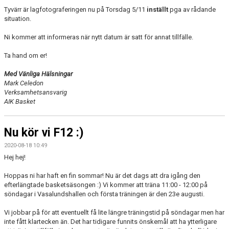
Tyvärr är lagfotograferingen nu på Torsdag 5/11
inställt
pga av rådande
situation.
Ni kommer att informeras när nytt datum är satt för annat tillfälle.
Ta hand om er!
Med Vänliga Hälsningar
Mark Celedon
Verksamhetsansvarig
AIK Basket
Nu kör vi F12 :)
2020-08-18 10:49
Hej hej!
Hoppas ni har haft en fin sommar! Nu är det dags att dra igång den
efterlängtade basketsäsongen :) Vi kommer att träna 11:00 - 12:00 på
söndagar i Vasalundshallen och första träningen är den 23e augusti.
Vi jobbar på för att eventuellt få lite längre träningstid på söndagar men har
inte fått klartecken än. Det har tidigare funnits önskemål att ha ytterligare