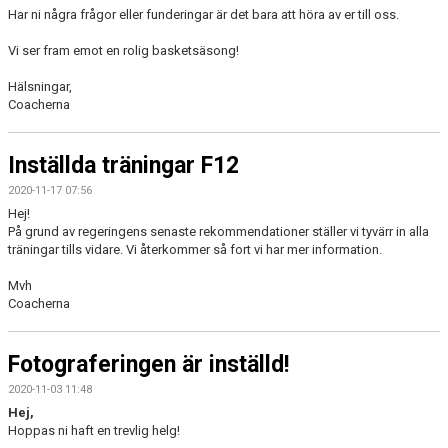
Har ni några frågor eller funderingar är det bara att höra av er till oss.
Vi ser fram emot en rolig basketsäsong!
Hälsningar,
Coacherna
Inställda träningar F12
2020-11-17 07:56
Hej!
På grund av regeringens senaste rekommendationer ställer vi tyvärr in alla
träningar tills vidare. Vi återkommer så fort vi har mer information.
Mvh
Coacherna
Fotograferingen är inställd!
2020-11-03 11:48
Hej,
Hoppas ni haft en trevlig helg!