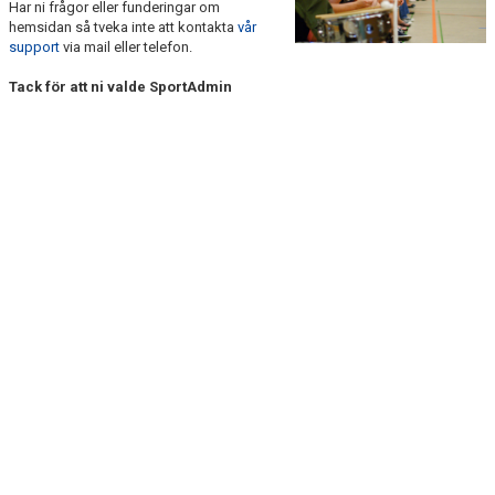
Har ni frågor eller funderingar om
DOKUMENT
hemsidan så tveka inte att kontakta
vår
support
via mail eller telefon.
KONTAKT
Tack för att ni valde SportAdmin