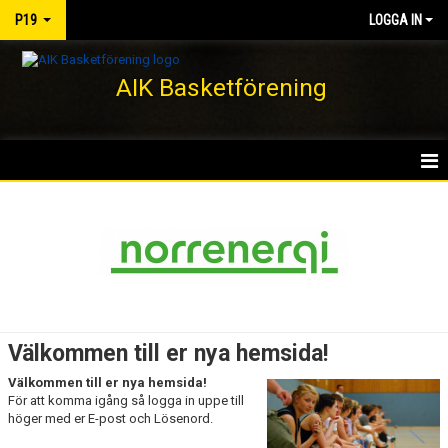
P19
LOGGA IN
AIK Basketförening
HEM
NYHETER
KALENDER
MATCHER
Välkommen till er nya hemsida!
TRUPPEN
Välkommen till er nya hemsida!
För att komma igång så logga in uppe till
BILDGALLERI
höger med er E-post och Lösenord.